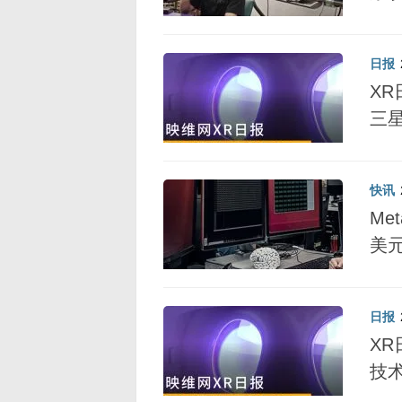
日报
XR
三
快讯
Me
美
日报
XR
技