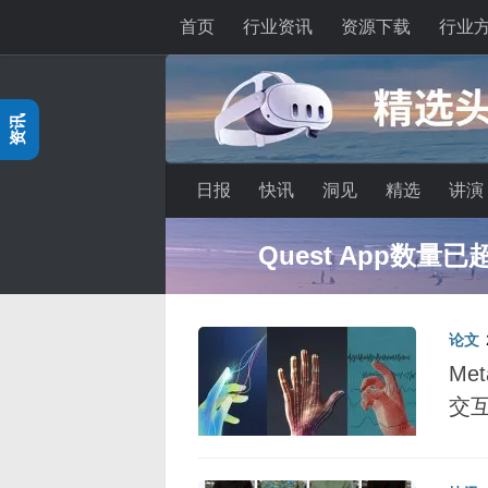
首页
行业资讯
资源下载
行业
跳至内容
资讯
日报
快讯
洞见
精选
讲演
深度分享：AI智
论文
Me
交