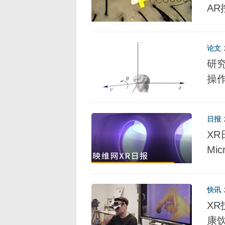
A
论文
研
操作​
日报
XR
Mi
快讯
X
康