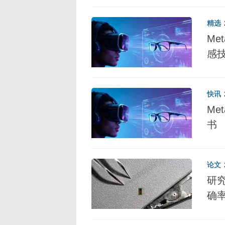
精选
Me
感
快讯
Me
书
论文
研
确率