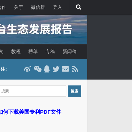
合作
关于
微信群
登入
文
教程
榜单
专稿
新闻稿
注:
：
 如何下载美国专利PDF文件