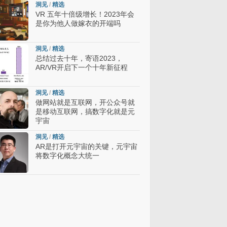
洞见
/
精选
VR 五年十倍级增长！2023年会
是你为他人做嫁衣的开端吗
洞见
/
精选
总结过去十年，寄语2023，
AR/VR开启下一个十年新征程
洞见
/
精选
做网站就是互联网，开公众号就
是移动互联网，搞数字化就是元
宇宙
洞见
/
精选
AR是打开元宇宙的关键，元宇宙
将数字化概念大统一