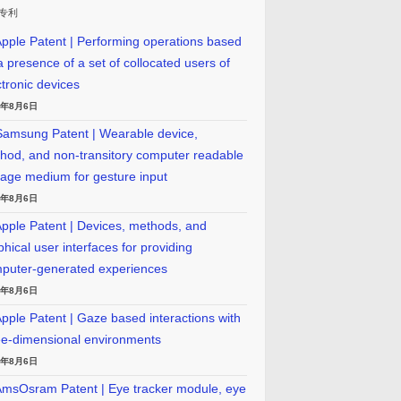
专利
pple Patent | Performing operations based
a presence of a set of collocated users of
ctronic devices
6年8月6日
amsung Patent | Wearable device,
hod, and non-transitory computer readable
rage medium for gesture input
6年8月6日
pple Patent | Devices, methods, and
phical user interfaces for providing
puter-generated experiences
6年8月6日
pple Patent | Gaze based interactions with
ee-dimensional environments
6年8月6日
msOsram Patent | Eye tracker module, eye