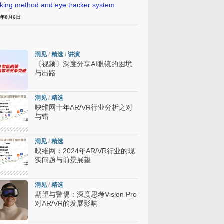
cking method and eye tracker system
6年8月6日
洞见
/
精选
/
讲演
〔视频〕深度分享AI眼镜的困境
与出路
洞见
/
精选
映维网十年AR/VR行业分析之对
与错
洞见
/
精选
映维网：2024年AR/VR行业的现
实问题与前景展望
洞见
/
精选
期望与警惕：深度思考Vision Pro
对AR/VR的发展影响