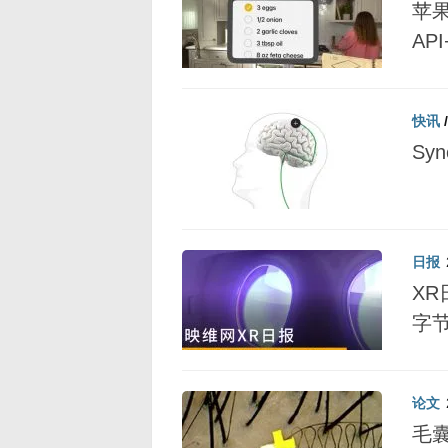
苹果
AP
快讯
Sy
日报
XR
字
论文
毛