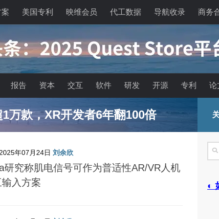
方案
美国专利
映维会员
代工数据
导航收录
商务
报告
资本
交互
软件
研发
开源
专利
论
能眼镜的现实困境与严峻出路
关
搜
2025年07月24日
刘余欣
索
ta研究称肌电信号可作为普适性AR/VR人机
互输入方案
◐