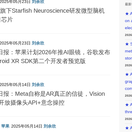
2025年05月23日
刘余欣
最新
旗下Starfish Neuroscience研发微型脑机
★ A
口芯片
on 
ele
202
2025年05月23日
刘余欣
★ S
met
日报：苹果计划2026年推AI眼镜，谷歌发布
sto
droid XR SDK第二个开发者预览版
202
★ A
gra
2025年05月14日
刘余欣
com
日报：Meta自称是AR真正的信徒，Vision
202
o开放摄像头API+意念操控
★ A
thr
202
/
苹果
2025年05月14日
刘余欣
★ A