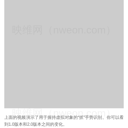
映维网（nweon.com）
映维网（nweon.com）
上面的视频演示了用于握持虚拟对象的“抓”手势识别。你可以看
到1.0版本和2.0版本之间的变化。