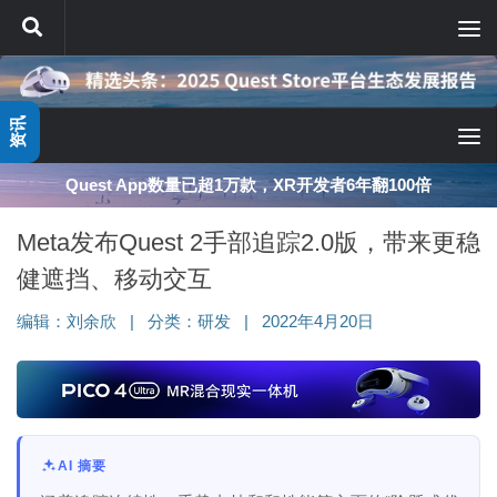
跳至内容
资讯
深度分享：AI智能眼镜的现实困境与严峻出路
Meta发布Quest 2手部追踪2.0版，带来更稳
健遮挡、移动交互
编辑：
刘余欣
|
分类：
研发
|
2022年4月20日
AI 摘要