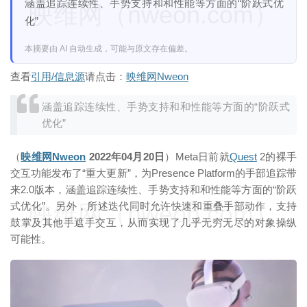
涵盖追踪连续性、手势支持和和性能等方面的“阶跃式优
映维网（nweon.com）
化”
本摘要由 AI 自动生成，可能与原文存在偏差。
查看
引用/信息源
请点击：
映维网Nweon
涵盖追踪连续性、手势支持和和性能等方面的“阶跃式
优化”
（
映维网Nweon
2022年04月20日
）Meta日前就
Quest
2的裸手
交互功能发布了“重大更新”，为Presence Platform的手部追踪带
来2.0版本，涵盖追踪连续性、手势支持和和性能等方面的“阶跃
映维网（nweon.com）
式优化”。另外，所述迭代同时允许快速和重叠手部动作，支持
鼓掌及其他手遮手交互，从而实现了几乎无穷无尽的对象操纵
可能性。