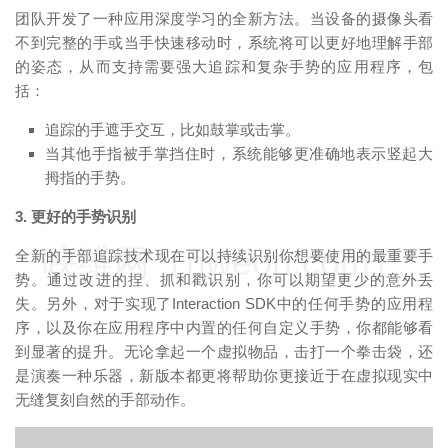
团队开发了一种应用深度学习的全新方法。当设备的摄像头看
不到完整的手或当手快速移动时，系统将可以更好地理解手部
的姿态，从而支持需要强大追踪和复杂手势的应用程序，包
括：
追踪的手遮手交互，比如鼓掌或击掌。
当其他手指被手掌挡住时，系统能够更准确地表示竖起大
拇指的手势。
3. 更好的手势识别
映维网（nweon.com）
全新的手部追踪技术现在可以持续识别你想要使用的最重要手
势。通过改进的捏、抓和戳识别，你可以期望更少的意外丢
失。另外，对于实现了Interaction SDK中的任何手势的应用程
序，以及你在应用程序中内置的任何自定义手势，你都能够看
到显著的提升。无论拿起一个虚拟物品，击打一个拳击袋，还
是演奏一种乐器，新版本都更将帮助你更接近于在虚拟现实中
无缝复刻自然的手部动作。