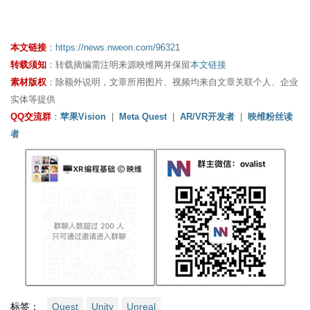
本文链接
：
https://news.nweon.com/96321
转载须知
：转载摘编需注明来源映维网并保留
本文链接
素材版权
：除额外说明，文章所用图片、视频均来自文章关联个人、企业
实体等提供
QQ交流群
：
苹果Vision
|
Meta Quest
|
AR/VR开发者
|
映维粉丝读
者
标签：
Quest
Unity
Unreal