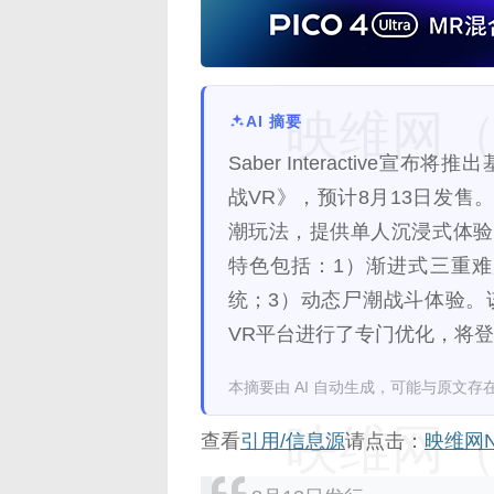
映维网（n
AI 摘要
Saber Interactive
战VR》，预计8月13日发售
潮玩法，提供单人沉浸式体验
特色包括：1）渐进式三重难
统；3）动态尸潮战斗体验。
VR平台进行了专门优化，将
本摘要由 AI 自动生成，可能与原文存
映维网（n
查看
引用/信息源
请点击：
映维网N