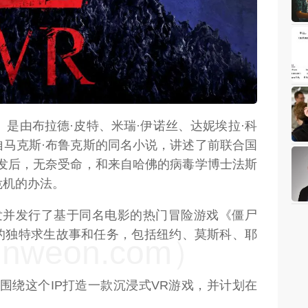
weon.com）
》是由布拉德·皮特、米瑞·伊诺丝、达妮埃拉·科
自马克斯·布鲁克斯的同名小说，讲述了前联合国
爆发后，无奈受命，和来自哈佛的病毒学博士法斯
危机的办法。
ctive开发并发行了基于同名电影的热门冒险游戏《僵尸
的独特求生故事和任务，包括纽约、莫斯科、耶
weon.com）
e表示正在围绕这个IP打造一款沉浸式VR游戏，并计划在