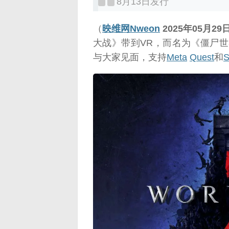
8月13日发行
（
映维网Nweon
2025年05月29
大战》带到VR，而名为《僵尸世
与大家见面，支持
Meta
Quest
和
S
映维网（n