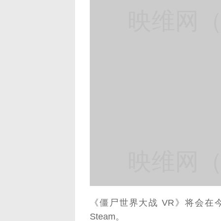
映维网（n
映维网（n
《僵尸世界大战 VR》将会在今年
Steam。