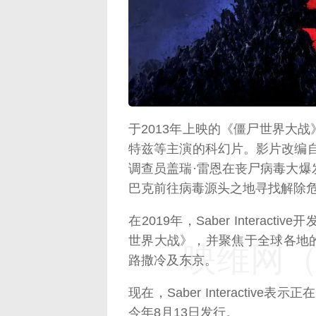
映维网（n
于2013年上映的《僵尸世界大战
特兹等主演的科幻片。影片改编
调查员盖瑞·雷恩在丧尸病毒大
巴克前往病毒源头之地寻找解除
在2019年，Saber Intera
世界大战》，并聚焦于全球各地
映维网（n
路撒冷及东京。
现在，Saber Interactiv
今年8月13日发行。