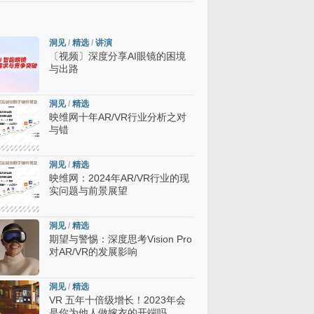
洞见
/
精选
/
讲演
〔视频〕深度分享AI眼镜的困境
与出路
洞见
/
精选
映维网十年AR/VR行业分析之对
与错
洞见
/
精选
映维网：2024年AR/VR行业的现
实问题与前景展望
洞见
/
精选
期望与警惕：深度思考Vision Pro
对AR/VR的发展影响
洞见
/
精选
VR 五年十倍级增长！2023年会
是你为他人做嫁衣的开端吗