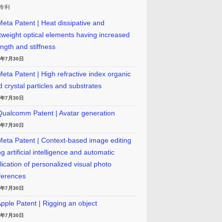
专利
eta Patent | Heat dissipative and
htweight optical elements having increased
ength and stiffness
6年7月30日
eta Patent | High refractive index organic
id crystal particles and substrates
6年7月30日
ualcomm Patent | Avatar generation
6年7月30日
eta Patent | Context-based image editing
g artificial intelligence and automatic
lication of personalized visual photo
ferences
6年7月30日
pple Patent | Rigging an object
6年7月30日