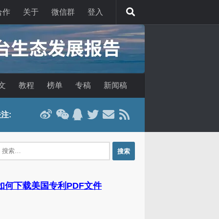
合作
关于
微信群
登入
文
教程
榜单
专稿
新闻稿
注:
：
 如何下载美国专利PDF文件