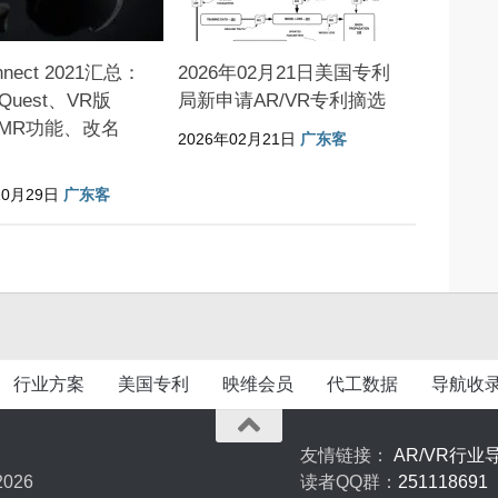
nnect 2021汇总：
2026年02月21日美国专利
uest、VR版
局新申请AR/VR专利摘选
、MR功能、改名
2026年02月21日
广东客
10月29日
广东客
行业方案
美国专利
映维会员
代工数据
导航收
友情链接：
AR/VR行业
026
读者QQ群：
251118691