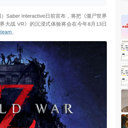
日
）Saber Interactive日前宣布，将把《僵尸世界
界大战 VR》的沉浸式体验将会在今年8月13日
team
。
weon.com）