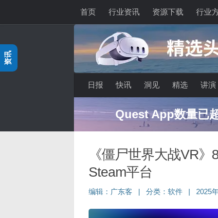
首页
行业资讯
资源下载
行业
跳至内容
资讯
日报
快讯
洞见
精选
讲演
Quest App数量
《僵尸世界大战VR》8月1
Steam平台
编辑：
广东客
|
分类：
软件
|
2025