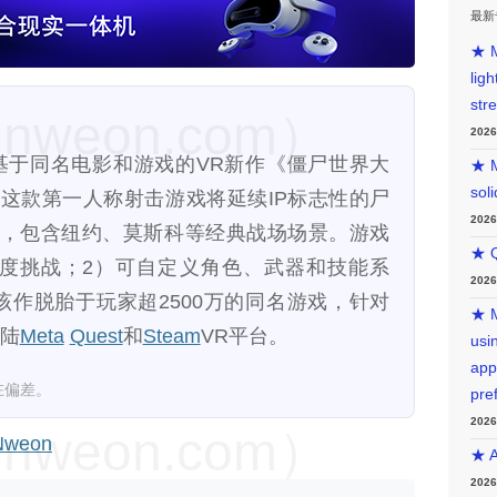
最新
★ M
lig
str
weon.com）
202
宣布将推出基于同名电影和游戏的VR新作《僵尸世界大
★ M
sol
。这款第一人称射击游戏将延续IP标志性的尸
202
，包含纽约、莫斯科等经典战场场景。游戏
★ Q
度挑战；2）可自定义角色、武器和技能系
202
该作脱胎于玩家超2500万的同名游戏，针对
★ M
登陆
Meta
Quest
和
Steam
VR平台。
usin
app
在偏差。
pre
202
weon.com）
weon
★ A
202