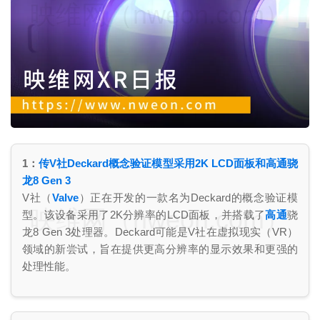
映维网（nweon.com）
1：
传V社Deckard概念验证模型采用2K LCD面板和高通骁
龙8 Gen 3
V社（
Valve
）正在开发的一款名为Deckard的概念验证模
映维网（nweon.com）
型。该设备采用了2K分辨率的LCD面板，并搭载了
高通
骁
龙8 Gen 3处理器。Deckard可能是V社在虚拟现实（VR）
领域的新尝试，旨在提供更高分辨率的显示效果和更强的
处理性能。