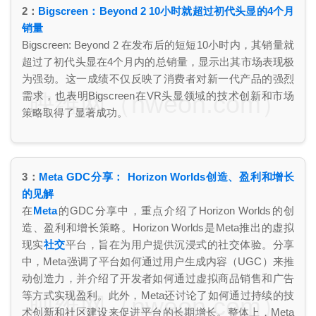
2：
Bigscreen：Beyond 2 10小时就超过初代头显的4个月
销量
Bigscreen: Beyond 2 在发布后的短短10小时内，其销量就
超过了初代头显在4个月内的总销量，显示出其市场表现极
为强劲。这一成绩不仅反映了消费者对新一代产品的强烈
映维网（nweon.com）
需求，也表明Bigscreen在VR头显领域的技术创新和市场
策略取得了显著成功。
3：
Meta GDC分享： Horizon Worlds创造、盈利和增长
的见解
在
Meta
的GDC分享中，重点介绍了Horizon Worlds的创
造、盈利和增长策略。Horizon Worlds是Meta推出的虚拟
现实
社交
平台，旨在为用户提供沉浸式的社交体验。分享
中，Meta强调了平台如何通过用户生成内容（UGC）来推
动创造力，并介绍了开发者如何通过虚拟商品销售和广告
等方式实现盈利。此外，Meta还讨论了如何通过持续的技
映维网（nweon.com）
术创新和社区建设来促进平台的长期增长。整体上，Meta