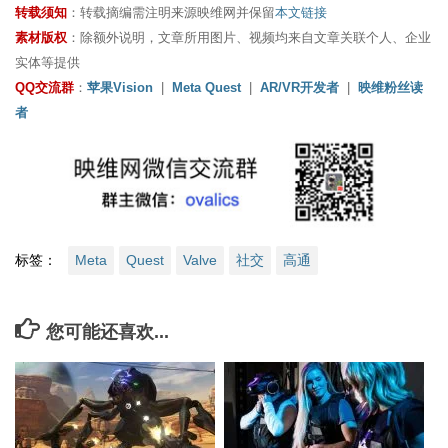
转载须知
：转载摘编需注明来源映维网并保留
本文链接
素材版权
：除额外说明，文章所用图片、视频均来自文章关联个人、企业
实体等提供
QQ交流群
：
苹果Vision
|
Meta Quest
|
AR/VR开发者
|
映维粉丝读
者
标签：
Meta
Quest
Valve
社交
高通
您可能还喜欢...