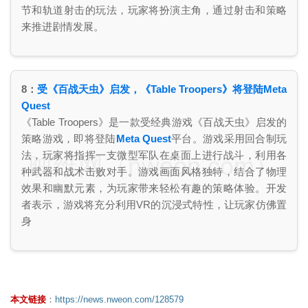
节和轨道射击的玩法，玩家将扮演主角，通过射击和策略
来推进剧情发展。
8：
受《百战天虫》启发，《Table Troopers》将登陆Meta
Quest
《Table Troopers》是一款受经典游戏《百战天虫》启发的
策略游戏，即将登陆
Meta
Quest
平台。游戏采用回合制玩
法，玩家将指挥一支微型军队在桌面上进行战斗，利用各
映维网（nweon.com）
种武器和战术击败对手。游戏画面风格独特，结合了物理
效果和幽默元素，为玩家带来轻松有趣的策略体验。开发
者表示，游戏将充分利用VR的沉浸式特性，让玩家仿佛置
身
本文链接
：
https://news.nweon.com/128579