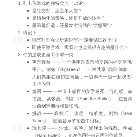
列出你游戏的独特卖点（USP）
是社交型，还是单人型？
是结构化的策略，还是开放的沙盒？
是温馨舒适，还是发泄情绪的“愤怒屋”？
请记下
映维网（nweon.com）
哪些时刻会让玩家说“你一定要试试这个”？
即使不懂游戏，观看时也会觉得有趣的是什么？
你的游戏更偏向于哪一类……
声景舞台 —— 一个供即兴表演和交谈的社交空间/
平台。例如《Bigsreen》，一种共享“房间”体验，
人们聚集在虚拟空间里，一边聊天一边一起观看/
主持内容。
氛围 —— 一种直击感官的美学感受、混乱感、掌
控感、紧张感。例如《Spin the Bottle》，在被淘
汰前制造期待和紧张感。
挑战 —— 高技巧、速度、精准度。例如《Beat
Saber》，随着音乐节拍击中目标。
映维网（nweon.com）
玩具箱 —— 沙盒、实验、涌现出的混乱。例如
《Hard Bullet》，允许你用任何东西制作武器。