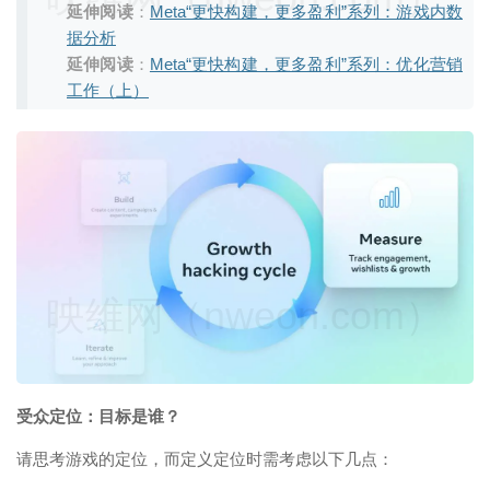
延伸阅读
：
Meta“更快构建，更多盈利”系列：游戏内数
据分析
延伸阅读
：
Meta“更快构建，更多盈利”系列：优化营销
工作（上）
映维网（nweon.com）
受众定位：目标是谁？
请思考游戏的定位，而定义定位时需考虑以下几点：