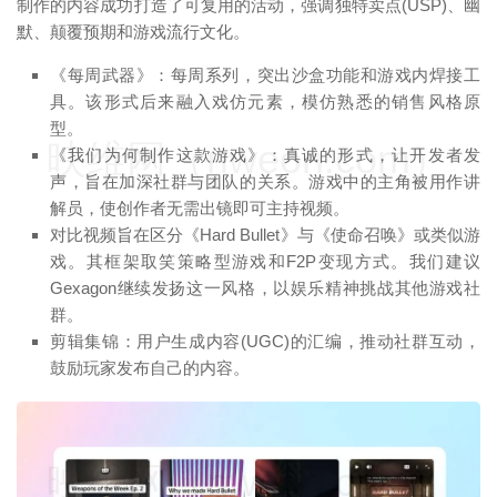
制作的内容成功打造了可复用的活动，强调独特卖点(USP)、幽
默、颠覆预期和游戏流行文化。
《每周武器》：每周系列，突出沙盒功能和游戏内焊接工
具。该形式后来融入戏仿元素，模仿熟悉的销售风格原
型。
映维网（nweon.com）
《我们为何制作这款游戏》：真诚的形式，让开发者发
声，旨在加深社群与团队的关系。游戏中的主角被用作讲
解员，使创作者无需出镜即可主持视频。
对比视频旨在区分《Hard Bullet》与《使命召唤》或类似游
戏。其框架取笑策略型游戏和F2P变现方式。我们建议
Gexagon继续发扬这一风格，以娱乐精神挑战其他游戏社
群。
剪辑集锦：用户生成内容(UGC)的汇编，推动社群互动，
鼓励玩家发布自己的内容。
映维网（nweon.com）