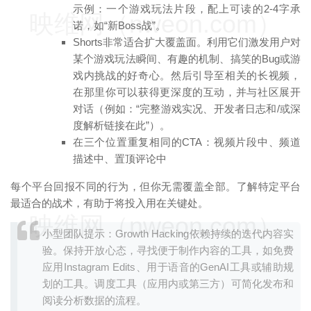
示例：一个游戏玩法片段，配上可读的2-4字承
映维网（nweon.com）
诺，如“新Boss战”。
Shorts非常适合扩大覆盖面。利用它们激发用户对
某个游戏玩法瞬间、有趣的机制、搞笑的Bug或游
戏内挑战的好奇心。然后引导至相关的长视频，
在那里你可以获得更深度的互动，并与社区展开
对话（例如：“完整游戏实况、开发者日志和/或深
度解析链接在此”）。
在三个位置重复相同的CTA：视频片段中、频道
描述中、置顶评论中
每个平台回报不同的行为，但你无需覆盖全部。了解特定平台
最适合的战术，有助于将投入用在关键处。
映维网（nweon.com）
小型团队提示：Growth Hacking依赖持续的迭代内容实
验。保持开放心态，寻找便于制作内容的工具，如免费
应用Instagram Edits、用于语音的GenAI工具或辅助规
划的工具。调度工具（应用内或第三方）可简化发布和
阅读分析数据的流程。