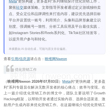
Meta
“更快构建，更多盈利”系列继续探讨优化营销工作，
映维网（nweon.com）
聚焦
社交
媒体策略。文章指导开发者通过定义游戏独特卖
点、受众定位和品牌调性来打造内容，建议优先选择目标
平台并设置统一账号，利用简介、头像和品牌形象建立识
别度。强调账号一致性、分析工具应用及平台最佳实践，
如Instagram Stories和Reels系列化、TikTok社区转发等，
以提升用户参与和转化。
本摘要由 AI 自动生成，可能与原文存在偏差。
查看
引用/信息源
请点击：
映维网Nweon
优化营销工作
映维网（nweon.com）
（
映维网Nweon 2026年07月03日
）
Meta
的“更快构建，更多盈
利”系列专题旨在解决无数开发者的核心痛点：效率与变现。在
上一篇介绍优化营销工作的博文中，团队主要说明了Growth
Hacking框架，以帮助开发者通过实验内容、选择合适渠道、激
励用户生成内容来优化营销工作。在这篇继续介绍优化营销工