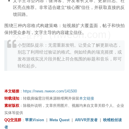
文字主导型内容：微博客、开发者长文串、更新日志、社
区亮点推荐。非常适合建立“核心圈”信任，并获取直接的反
馈回路。
围绕三种内容格式构建策略：短视频扩大覆盖面，帖子和快拍
映维网（nweon.com）
保持受众参与，文字主导的内容建立信任。
小型团队提示：无需重新发明。让受众了解更新动态，
别忘了利用经过验证的格式。例如经典的瑞克摇摆，或
发布游戏实况片段并配上符合氛围的标题和音乐，即可
轻松起步。
本文链接
：
https://news.nweon.com/141500
转载须知
：转载摘编需注明来源映维网并保留
本文链接
素材版权
：除额外说明，文章所用图片、视频均来自文章关联个人、企业
实体等提供
QQ交流群
：
苹果Vision
|
Meta Quest
|
AR/VR开发者
|
映维粉丝读
者