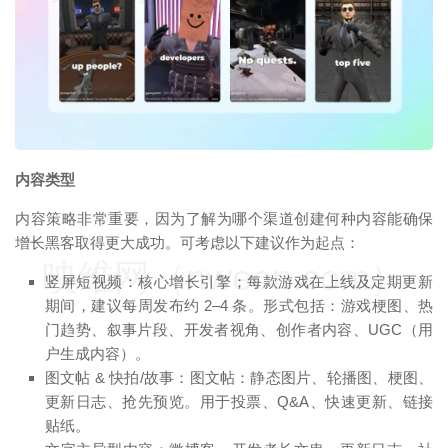
内容类型
内容策略非常重要，因为了解为哪个渠道创建何种内容能确保
增长黑客取得更大成功。可考虑以下建议作为起点：
映维网（nweon.com）
竖屏短视频：核心增长引擎；每款游戏在上线及定期更新
期间，建议每周发布约 2–4 条。形式包括：游戏梗图、热
门趋势、叙事片段、开发者视角、创作者内容、UGC（用
户生成内容）。
图文帖 & 快拍/故事：图文帖：静态图片、轮播图、梗图、
更新日志、抢先预览。用于投票、Q&A、快速更新、链接
贴纸。