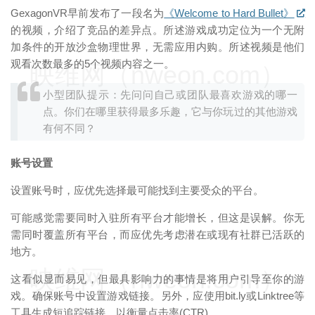
GexagonVR早前发布了一段名为
《Welcome to Hard Bullet》
的视频，介绍了竞品的差异点。所述游戏成功定位为一个无附
加条件的开放沙盒物理世界，无需应用内购。所述视频是他们
观看次数最多的5个视频内容之一。
映维网（nweon.com）
小型团队提示：先问问自己或团队最喜欢游戏的哪一
点。你们在哪里获得最多乐趣，它与你玩过的其他游戏
有何不同？
账号设置
设置账号时，应优先选择最可能找到主要受众的平台。
可能感觉需要同时入驻所有平台才能增长，但这是误解。你无
需同时覆盖所有平台，而应优先考虑潜在或现有社群已活跃的
地方。
映维网（nweon.com）
这看似显而易见，但最具影响力的事情是将用户引导至你的游
戏。确保账号中设置游戏链接。另外，应使用bit.ly或Linktree等
工具生成短追踪链接，以衡量点击率(CTR)。