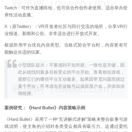
映维网（nweon.com）
Twitch：可作为直播阵地，也可供合作创作者使用。适合举办世
界性活动直播。
X（原Twitter）：VR开发者社区与同行交流的场所，分享VR行
业报道、新闻和公告。非常适合进行开放式开发。
根据所用平台优化内容类型。当格式契合平台时，内容更有可
能触达合适的玩家。
小型团队提示：不要感到不知所措。一致性是关键，因
此从能找到最多目标受众的平台开始。查看相似游戏，
观察它们的哪些平台互动最多。如果因带宽问题而跳过
映维网（nweon.com）
某个平台，可考虑先开设账号以保留用户名，并添加游
戏链接。
案例研究：《Hard Bullet》内容策略示例
《Hard Bullet》采用了一种“无讲解式讲解”策略来整合叙事与游
戏说明，使主角的介绍对各类受众都具有吸引力。这通过委托