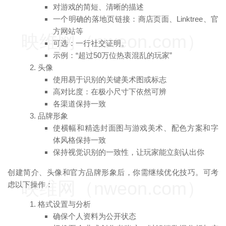
对游戏的简短、清晰的描述
一个明确的落地页链接：商店页面、Linktree、官
方网站等
映维网（nweon.com）
可选：一行社交证明。
示例：“超过50万位热衷混乱的玩家”
头像
使用易于识别的关键美术图或标志
高对比度：在极小尺寸下依然可辨
各渠道保持一致
品牌形象
使横幅和精选封面图与游戏美术、配色方案和字
体风格保持一致
保持视觉识别的一致性，让玩家能立刻认出你
创建简介、头像和官方品牌形象后，你需继续优化技巧。可考
映维网（nweon.com）
虑以下操作：
格式设置与分析
确保个人资料为公开状态