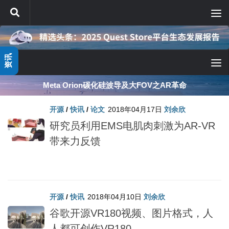
跳至内容
资讯
Meta Orion碳化硅波导及大FOV之AR革命
开源
/
快讯
/
论文
2018年04月17日
刘余欣
研究员利用EMS电肌肉刺激为AR-VR
带来力反馈
开源
/
快讯
2018年04月10日
刘余欣
谷歌开源VR180视频、图片格式，人
人都可创作VR180