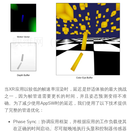
映维网（nweon.com）
当XR应用以较低的帧速率渲染时，延迟是舒适体验的最大挑战
之一，因为帧管道需要更长的时间，并且姿态预测变得不准
确。为了减少使用AppSW时的延迟，我们使用了以下技术提供
了完整的管道优化：
Phase Sync：协调应用框架，并根据应用的工作负载使其
映维网（nweon.com）
在正确的时间启动。尽可能晚地执行头显和控制器传感器