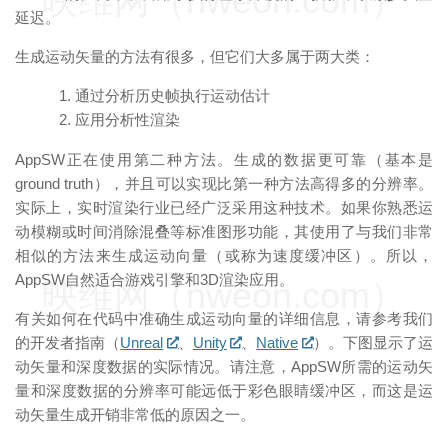
映维网（nweon.com）
延迟。
生成运动矢量的方法有很多，但它们大多属于两大类：
通过分析历史帧执行运动估计
应用分析性渲染
AppSW正在使用第二种方法。生成的数据更可靠（基本是
ground truth），并且可以实现比第一种方法高得多的分辨率。
实际上，实时渲染行业已经广泛采用这种技术。如果你熟悉运
动模糊或时间消除混叠等标准图形功能，其使用了与我们非常
相似的方法来生成运动向量（或称为速度缓冲区）。所以，
AppSW自然适合游戏引擎和3D渲染应用。
映维网（nweon.com）
有关如何在代码中准确生成运动向量的详细信息，请参考我们
的开发者指南（
Unreal
、
Unity
、
Native
）。下图显示了运
动矢量和深度数据的实际情况。请注意，AppSW所需的运动矢
量和深度数据的分辨率可能远低于彩色眼睛缓冲区，而这是运
动矢量生成开销非常低的原因之一。