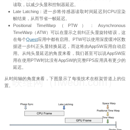
读取，以减少头显和控制器延迟。
Late Latching：进一步将传感器读取时间延迟到CPU渲染
帧结束，从而节省一帧延迟。
Positional TimeWarp（PTW）：Asynchronous
TimeWarp（ATW）可以在显示之前纠正头显旋转错误，这
在每个
Quest
应用中都有启用。PTW可以使用深度缓冲区数
据进一步纠正头显转换延迟，而这将由AppSW应用自动启
用。从纯头显延迟的角度来看，我们甚至可以说AppSW应
用在使用PTW时比没有AppSW的完整FPS应用具有更少的
延迟。
从时间轴的角度来看，下图显示了每项技术在框架管道上的位
映维网（nweon.com）
置。