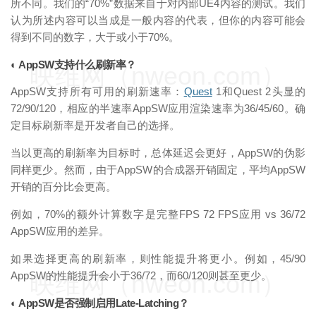
所不同。我们的“70%”数据来自于对内部UE4内容的测试。我们
认为所述内容可以当成是一般内容的代表，但你的内容可能会
得到不同的数字，大于或小于70%。
◐ AppSW支持什么刷新率？
映维网（nweon.com）
AppSW支持所有可用的刷新速率：
Quest
1和Quest 2头显的
72/90/120，相应的半速率AppSW应用渲染速率为36/45/60。确
定目标刷新率是开发者自己的选择。
当以更高的刷新率为目标时，总体延迟会更好，AppSW的伪影
同样更少。然而，由于AppSW的合成器开销固定，平均AppSW
开销的百分比会更高。
例如，70%的额外计算数字是完整FPS 72 FPS应用 vs 36/72
AppSW应用的差异。
如果选择更高的刷新率，则性能提升将更小。例如，45/90
AppSW的性能提升会小于36/72，而60/120则甚至更少。
映维网（nweon.com）
◐ AppSW是否强制启用Late-Latching？