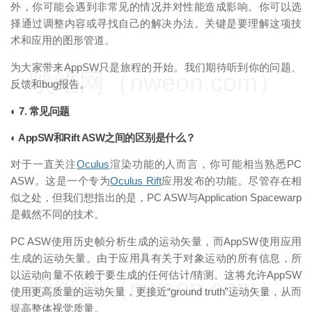
外，你可能会遇到非常见的情况并对性能造成影响。你可以选
择通过调整内容或寻找自己的解决办法。关键是要理解这项技
术和应用的图形管道。
为大家带来AppSW只是旅程的开始。我们期待听到你的问题、
映维网（nweon.com）
反馈和bug报告。
◐ 7. 常见问题
◐ AppSW和Rift ASW之间的区别是什么？
对于一直关注
Oculus
渲染功能的人而言，你可能相当熟悉PC
ASW。这是一个专为
Oculus Rift
应用发布的功能。尽管存在相
似之处，但我们想指出的是，PC ASW与Application Spacewarp
是截然不同的技术。
PC ASW使用历史帧分析生成的运动矢量，而AppSW使用应用
生成的运动矢量。由于应用具有关于对象运动的所有信息，所
以运动向量不依赖于要生成的任何估计/猜测。这将允许AppSW
映维网（nweon.com）
使用更高质量的运动矢量，更接近“ground truth”运动矢量，从而
提高整体视觉质量。