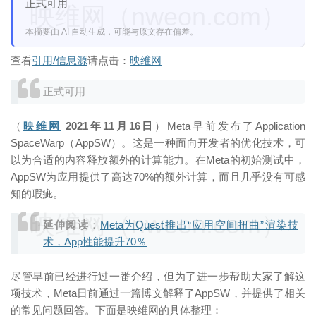
正式可用
映维网（nweon.com）
本摘要由 AI 自动生成，可能与原文存在偏差。
查看
引用/信息源
请点击：
映维网
正式可用
（
映维网
2021年11月16日
）Meta早前发布了Application
SpaceWarp（AppSW）。这是一种面向开发者的优化技术，可
以为合适的内容释放额外的计算能力。在Meta的初始测试中，
AppSW为应用提供了高达70%的额外计算，而且几乎没有可感
知的瑕疵。
映维网（nweon.com）
延伸阅读
：
Meta为Quest推出“应用空间扭曲”渲染技
术，App性能提升70％
尽管早前已经进行过一番介绍，但为了进一步帮助大家了解这
项技术，Meta日前通过一篇博文解释了AppSW，并提供了相关
的常见问题回答。下面是映维网的具体整理：