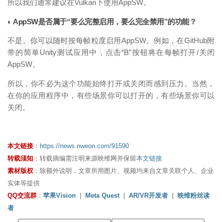
所以我们通常建议在Vulkan下使用AppSW。
◐ AppSW是否属于“要么完整启用，要么完全禁用”的功能？
不是。你可以随时按每帧粒度启用AppSW。例如，在GitHub附
映维网（nweon.com）
带的简单Unity测试应用中，点击“B”按钮将在每帧打开/关闭
AppSW。
所以，你不必为这个功能始终打开或关闭而感到压力。当然，
在你的应用程序中，有些场景你可以打开的，有些场景你可以
关闭。
本文链接
：
https://news.nweon.com/91590
转载须知
：转载摘编需注明来源映维网并保留
本文链接
素材版权
：除额外说明，文章所用图片、视频均来自文章关联个人、企业
实体等提供
QQ交流群
：
苹果Vision
|
Meta Quest
|
AR/VR开发者
|
映维粉丝读
者