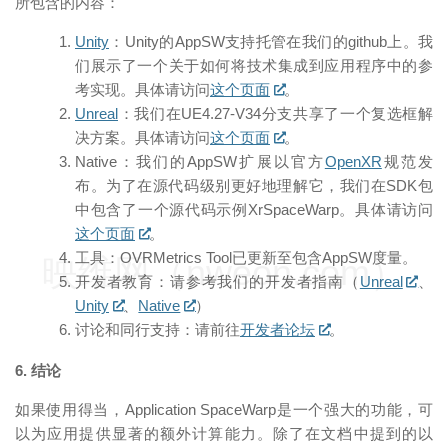
所包含的内容：
Unity
：Unity的AppSW支持托管在我们的github上。我
们展示了一个关于如何将技术集成到应用程序中的参
考实现。具体请访问
这个页面
。
Unreal
：我们在UE4.27-V34分支共享了一个复选框解
决方案。具体请访问
这个页面
。
Native：我们的AppSW扩展以官方
OpenXR
规范发
布。为了在源代码级别更好地理解它，我们在SDK包
中包含了一个源代码示例XrSpaceWarp。具体请访问
这个页面
。
工具：OVRMetrics Tool已更新至包含AppSW度量。
映维网（nweon.com）
开发者教育：请参考我们的开发者指南（
Unreal
、
Unity
、
Native
）
讨论和同行支持：请前往
开发者论坛
。
6. 结论
如果使用得当，Application SpaceWarp是一个强大的功能，可
以为应用提供显著的额外计算能力。除了在文档中提到的以