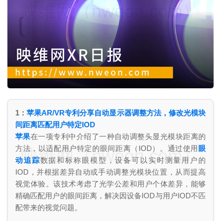
映维网（nweon.com）
1：
苹果AR/VR专利分享自动显示器调整方法，修改光模块
间距离匹配用户特定IOD
苹果
在一项专利中介绍了一种自动调整头显光模块距离的
方法，以适配用户特定的眼间距离（IOD）。通过使用
眼
映维网（nweon.com）
动追踪
数据和标称眼模型，设备可以实时测量用户的
IOD，并根据差异自动或手动调整光模块位置，从而提高
视觉体验。该技术考虑了光学公差和用户个体差异，能够
精确匹配用户的眼间距离，解决因设备IOD与用户IOD不匹
配带来的视觉问题。