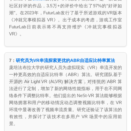
社区好评的作品，3.5万+的评价中给出了97%的“好评如
潮”。在2023年，FuturLab发行了基于所述游戏的VR版本
《冲就完事模拟器 VR》。出于成本的考虑，游戏工作室
FuturLab日前表示将不再支持维护《冲就完事模拟器
VR》。
7：
研究员为VR串流探索更优的ABR自适应比特率算法
庞培法布拉大学的研究人员为虚拟现实（VR）串流开发的
一种更高效的自适应比特率（ABR）算法。研究团队基于
映维网（nweon.com）
开源的 Air Light VR (ALVR) 解决方案，对传统的 ABR 算
法进行了定制，增加了新的网络性能指标，用于在不同网
络条件下调整比特率。他们提出的 NeSt-VR 算法能够根据
网络拥塞和用户的移动情况动态调整视频比特率，在 VR
环境中显著改善了视频串流质量。研究还验证了该算法的
有效性，并探讨了该技术在多用户 VR 场景中的应用前
景。