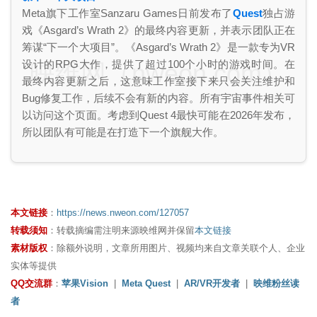
Meta旗下工作室Sanzaru Games日前发布了
Quest
独占游
戏《Asgard’s Wrath 2》的最终内容更新，并表示团队正在
筹谋“下一个大项目”。《Asgard’s Wrath 2》是一款专为VR
设计的RPG大作，提供了超过100个小时的游戏时间。在
映维网（nweon.com）
最终内容更新之后，这意味工作室接下来只会关注维护和
Bug修复工作，后续不会有新的内容。所有宇宙事件相关可
以访问这个页面。考虑到Quest 4最快可能在2026年发布，
所以团队有可能是在打造下一个旗舰大作。
本文链接
：
https://news.nweon.com/127057
转载须知
：转载摘编需注明来源映维网并保留
本文链接
素材版权
：除额外说明，文章所用图片、视频均来自文章关联个人、企业
实体等提供
QQ交流群
：
苹果Vision
|
Meta Quest
|
AR/VR开发者
|
映维粉丝读
者