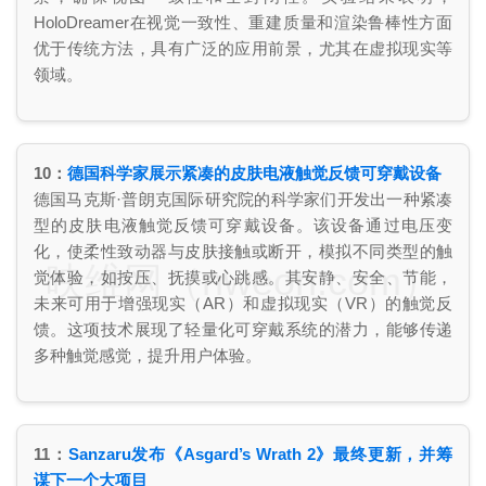
HoloDreamer在视觉一致性、重建质量和渲染鲁棒性方面
优于传统方法，具有广泛的应用前景，尤其在虚拟现实等
领域。
10：
德国科学家展示紧凑的皮肤电液触觉反馈可穿戴设备
德国马克斯·普朗克国际研究院的科学家们开发出一种紧凑
型的皮肤电液触觉反馈可穿戴设备。该设备通过电压变
化，使柔性致动器与皮肤接触或断开，模拟不同类型的触
映维网（nweon.com）
觉体验，如按压、抚摸或心跳感。其安静、安全、节能，
未来可用于增强现实（AR）和虚拟现实（VR）的触觉反
馈。这项技术展现了轻量化可穿戴系统的潜力，能够传递
多种触觉感觉，提升用户体验​。
11：
Sanzaru发布《Asgard’s Wrath 2》最终更新，并筹
谋下一个大项目