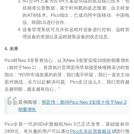
5G云VR⽅案为云VR⽅案提供端的底层核⼼技术：包
括精准位置数据，基于时间戳的姿态预测，⾃主研发
的ATW技术。Pico指出，已成功同中国移动、中国电
信、韩国LG进⾏合作。
设备管理系统可允许你远程对设备进⾏控制、远程管
理设备的资源以及远程获取设备的状态信息。
4. 未来
映维网（nweon.com）
Pico对Neo 3非常有信心，认为Neo 3有望实现10倍的销量增长
（相对于Neo 2）。首席执行官周宏伟早前接受映维网采访时曾
指出：“对VR市场发展的前景，我们毫不怀疑，我们一直在主动
面对挑战，全力以赴解决问题。Pico走过这么久，我们觉得越
走越明朗，越走越有信心。”
延伸阅读
：
周宏伟：期待Pico Neo 3实现十倍于Neo 2
销量增长
Pico全新一代的6DoF旗舰机Neo 3已正式发售，基础版标价
2499元。有兴趣的用户可以通过
Pico京东自营旗舰店
进行预