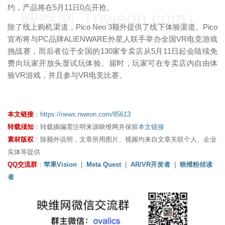
约，产品将在5月11日0点开抢。
映维网（nweon.com）
除了线上购机渠道，Pico Neo 3额外提供了线下体验渠道。Pico
宣布将与PC品牌ALIENWARE外星人联手举办全国VR电竞游戏
挑战赛，而后者位于全国的130家专卖店从5月11日起会陆续免
费向玩家开放头显试玩体验。届时，玩家可在专卖店内自由体
验VR游戏，并且参与VR电竞比赛。
本文链接
：
https://news.nweon.com/85613
转载须知
：转载摘编需注明来源映维网并保留
本文链接
素材版权
：除额外说明，文章所用图片、视频均来自文章关联个人、企业
实体等提供
QQ交流群
：
苹果Vision
|
Meta Quest
|
AR/VR开发者
|
映维粉丝读
者