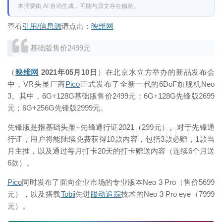
本摘要由 AI 自动生成，可能与原文存在偏差。
查看
引用/信息源
请点击：
映维网
基础版售价2499元
（
映维网
2021年05月10日
）在北京水立方举办的新品发布会
中，VR头显厂商
Pico
正式发布了全新一代的6DoF旗舰机Neo
3。其中，6G+128G基础版售价2499元；6G+128G先锋版2699
元；6G+256G先锋版2999元。
映维网（nweon.com）
先锋版是指基础头显+先锋通行证2021（299元）。对于先锋通
行证，用户将能陆续免费获得10款内容，包括3款必赠，1款当
月主推，以及通过每月打卡20天的打卡赠送内容（连续6个月送
6款）。
Pico
同时发布了面向企业市场的专业版本Neo 3 Pro（售价5699
元），以及搭载
Tobii
先进
眼动追踪
技术的Neo 3 Pro eye（7999
元）。