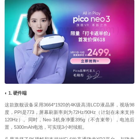
映维网（nweon.com）
◐ 1. 硬件端
这款旗舰设备采用3664*1920的4K级高清LCD液晶屏，视场98
度，PPI是773，屏幕刷新率则为72Hz/90Hz（计划在未来支持
映维网（nweon.com）
120Hz）。同时，Neo 3机身净重395g（不含束带），电池后
置，5300mAh电池，可实现3小时续航。