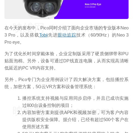
映维网（nweon.com）
在今天的发布中，Pico同时介绍了面向企业市场的专业版本Neo
3 Pro，以及搭载
Tobii
先进
眼动追踪
技术（60/90Hz）的Neo 3
Pro eye。
为了优化长时间穿戴体验，企业定制版采用了硬质侧绑带和PU
贴⾯泡棉。另外，设备可通过DP线直连电脑，从而实现高清晰
低延迟的PC VR内容支持。
另外，Pico专门为企业用例设计了四大解决方案，包括播控系
统，加密⽅案，5G云VR⽅案和设备管理系统：
播控系统⽀持视频与应⽤同步启停，并且已成功实施
过800台设备控制的项⽬；
映维网（nweon.com）
内容加密⽅案则提供APK和视频加密，可为客户内容
提供版权安全保障。据介绍，已经有超过500个客户在
使⽤所述⽅案