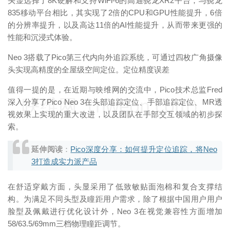
头显选择了8K硬解和支持WiFi-6的高通骁龙XR2平台，与骁龙
835移动平台相比，其实现了2倍的CPU和GPU性能提升，6倍
的分辨率提升，以及高达11倍的AI性能提升，从而带来更强的
性能和沉浸式体验。
Neo 3搭载了Pico第三代内向外追踪系统，可通过四枚广角摄像
头实现高精度的全屋级空间定位。定位精度误差
值得一提的是，在近期与映维网的交流中，Pico技术总监Fred
映维网（nweon.com）
深入分享了Pico Neo 3在头部追踪定位、手部追踪定位、MR透
视效果上实现的重大改进，以及团队在手部交互领域的初步探
索。
延伸阅读
：
Pico深度分享：如何提升定位追踪，将Neo
3打造成实力派产品
在舒适穿戴方面，头显采用了低致敏贴⾯泡棉和复合⽀撑结
构。为满足不同头型及瞳距用户需求，除了根据中国用户用户
脸型及佩戴进行优化设计外，Neo 3在视觉兼容性方面增加
58/63.5/69mm三档物理瞳距调节。