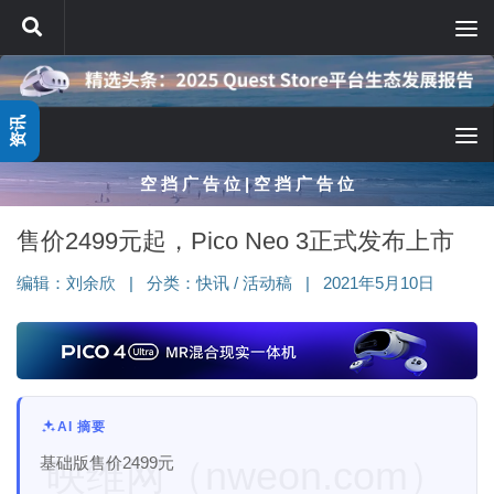
跳至内容
资讯
空 挡 广 告 位 | 空 挡 广 告 位
售价2499元起，Pico Neo 3正式发布上市
编辑：
刘余欣
|
分类：
快讯
/
活动稿
|
2021年5月10日
AI 摘要
基础版售价2499元
映维网（nweon.com）