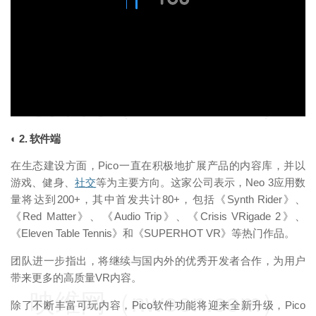
映维网（nweon.com）
◐ 2. 软件端
在生态建设方面，Pico一直在积极地扩展产品的内容库，并以
游戏、健身、
社交
等为主要方向。这家公司表示，Neo 3应用数
量将达到200+，其中首发共计80+，包括《Synth Rider》、
《Red Matter》、《Audio Trip》、《Crisis VRigade 2》、
《Eleven Table Tennis》和《SUPERHOT VR》等热门作品。
团队进一步指出，将继续与国内外的优秀开发者合作，为用户
带来更多的高质量VR内容。
映维网（nweon.com）
除了不断丰富可玩内容，Pico软件功能将迎来全新升级，Pico