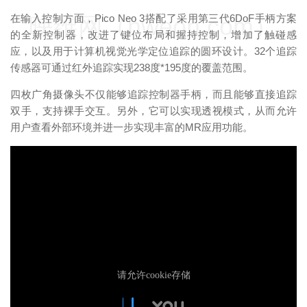
在输入控制方面，Pico Neo 3搭配了采用第三代6DoF手柄方案
映维网（nweon.com）
的全新控制器，改进了键位布局和握持控制，增加了触碰感
应，以及用于计算机视觉光学定位追踪的圆环设计。32个追踪
传感器可通过红外追踪实现238度*195度的覆盖范围。
四枚广角摄像头不仅能够追踪控制器手柄，而且能够直接追踪
双手，支持裸手交互。另外，它可以实现透视模式，从而允许
用户查看外部环境并进一步实现丰富的MR应用功能。
映维网（nweon.com）