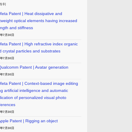
专利
eta Patent | Heat dissipative and
htweight optical elements having increased
ength and stiffness
6年7月30日
eta Patent | High refractive index organic
id crystal particles and substrates
6年7月30日
ualcomm Patent | Avatar generation
6年7月30日
eta Patent | Context-based image editing
g artificial intelligence and automatic
lication of personalized visual photo
ferences
6年7月30日
pple Patent | Rigging an object
6年7月30日