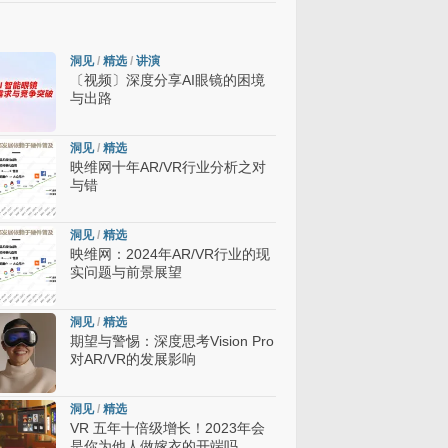
洞见
/
精选
/
讲演
〔视频〕深度分享AI眼镜的困境
与出路
洞见
/
精选
映维网十年AR/VR行业分析之对
与错
洞见
/
精选
映维网：2024年AR/VR行业的现
实问题与前景展望
洞见
/
精选
期望与警惕：深度思考Vision Pro
对AR/VR的发展影响
洞见
/
精选
VR 五年十倍级增长！2023年会
是你为他人做嫁衣的开端吗