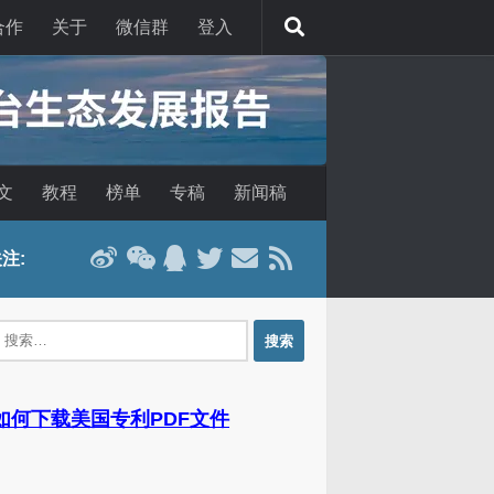
合作
关于
微信群
登入
文
教程
榜单
专稿
新闻稿
注:
：
 如何下载美国专利PDF文件