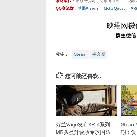
素材版权
：除额外说明，文章所用图片、视频
QQ交流群
：
苹果Vision
|
Meta Quest
|
AR
标签：
Steam
半衰期
您可能还喜欢...
芬兰Varjo发布XR-4系列
Ste
MR头显升级版专攻国防
期：爱