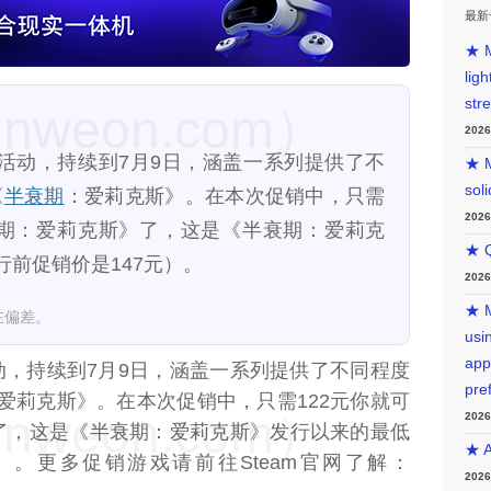
最新
★ M
lig
str
weon.com）
202
活动，持续到7月9日，涵盖一系列提供了不
★ M
sol
《
半衰期
：爱莉克斯》。在本次促销中，只需
202
衰期：爱莉克斯》了，这是《半衰期：爱莉克
★ Q
前促销价是147元）。
202
★ M
在偏差。
usin
app
动，持续到7月9日，涵盖一系列提供了不同程度
pre
爱莉克斯》。在本次促销中，只需122元你就可
weon.com）
202
了，这是《半衰期：爱莉克斯》发行以来的最低
★ A
）。更多促销游戏请前往Steam官网了解：
202