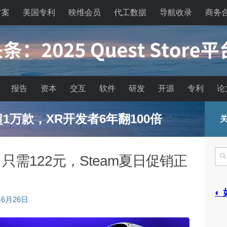
方案
美国专利
映维会员
代工数据
导航收录
商务
报告
资本
交互
软件
研发
开源
专利
论
已超1万款，XR开发者6年翻100倍
关
搜
需122元，Steam夏日促销正
索
◐
年6月26日