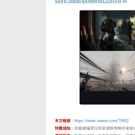
store.steampowered.com/vr
映维网（n
本文链接
：
https://news.nweon.com/75952
转载须知
：转载摘编需注明来源映维网并保留