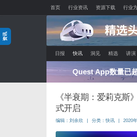
首页
行业资讯
资源下载
行业
跳至内容
资讯
日报
快讯
洞见
精选
讲演
Quest App数量
《半衰期：爱莉克斯》只
式开启
编辑：
刘余欣
|
分类：
快讯
|
2020