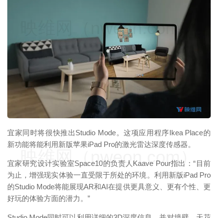
映维网（nweon.com）
宜家同时将很快推出Studio Mode。这项应用程序Ikea Place的
新功能将能利用新版苹果iPad Pro的激光雷达深度传感器。
映维网（nweon.com）
宜家研究设计实验室Space10的负责人Kaave Pour指出：“目前
为止，增强现实体验一直受限于所处的环境。利用新版iPad Pro
的Studio Mode将能展现AR和AI在提供更具意义、更有个性、更
好玩的体验方面的潜力。”
Studio Mode同时可以利用详细的3D深度信息，并对墙壁、天花