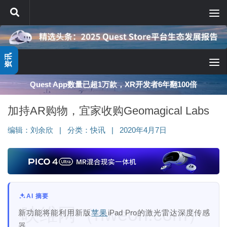
跳至内容
资讯
Quest App数量已超1万款，XR开发者6年翻100倍
加持AR购物，宜家收购Geomagical Labs
编辑：
刘余欣
|
分类：
快讯
|
2020年4月7日
AI 摘要
映维网（nweon.com）
新功能将能利用新版
苹果
iPad Pro的激光雷达深度传感
器。