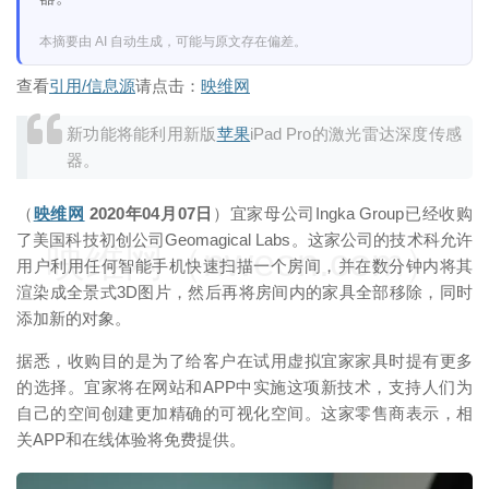
本摘要由 AI 自动生成，可能与原文存在偏差。
查看
引用/信息源
请点击：
映维网
新功能将能利用新版
苹果
iPad Pro的激光雷达深度传感
器。
（
映维网
2020年04月07日
）宜家母公司Ingka Group已经收购
了美国科技初创公司Geomagical Labs。这家公司的技术科允许
映维网（nweon.com）
用户利用任何智能手机快速扫描一个房间，并在数分钟内将其
渲染成全景式3D图片，然后再将房间内的家具全部移除，同时
添加新的对象。
据悉，收购目的是为了给客户在试用虚拟宜家家具时提有更多
的选择。宜家将在网站和APP中实施这项新技术，支持人们为
自己的空间创建更加精确的可视化空间。这家零售商表示，相
关APP和在线体验将免费提供。