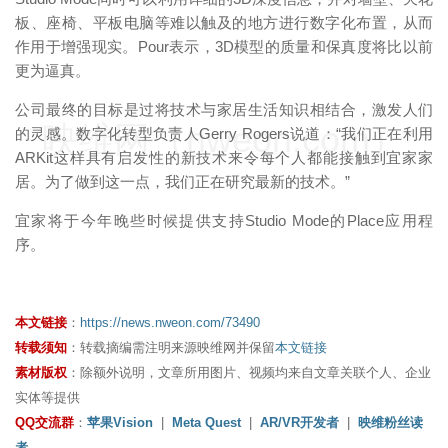
板、座椅、平板电脑等难以触及的地方进行数字化布置，从而
作用于增强现实。Pour表示，3D模型的质量和保真度将比以前
更为逼真。
公司最终的目标是过将技术与家居生活知识相结合，激发人们
映维网（nweon.com）
的灵感。数字化转型负责人Gerry Rogers说道：“我们正在利用
ARKit这样具有启发性的新技术来令每个人都能接触到宜家家
居。为了做到这一点，我们正在研究最新的技术。”
宜家将于今年晚些时候提供支持Studio Mode的Place应用程
序。
本文链接
：
https://news.nweon.com/73490
转载须知
：转载摘编需注明来源映维网并保留
本文链接
素材版权
：除额外说明，文章所用图片、视频均来自文章关联个人、企业
实体等提供
QQ交流群
：
苹果Vision
|
Meta Quest
|
AR/VR开发者
|
映维粉丝读
者