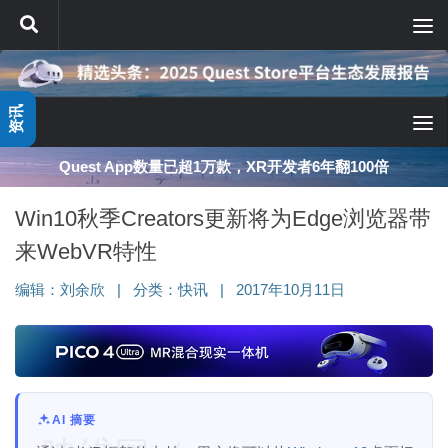
跳至内容
资讯
Quest App数量已超1万款，XR开发者6年翻100倍
Win10秋季Creators更新将为Edge浏览器带
来WebVR特性
编辑：
刘余欣
|
分类：
快讯
|
2017年10月11日
AI 摘要