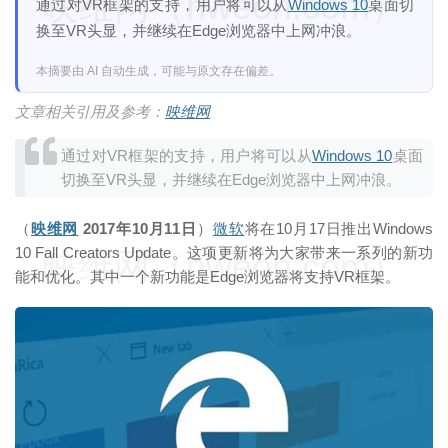
映维网（nweon.com）
通过对VR框架的支持，用户将可以从
Windows 10
桌面切
换至VR头显，并继续在Edge浏览器中上网冲浪。
本摘要由 AI 自动生成，可能与原文存在偏差。
文章相关引用及参考：
映维网
通过对VR框架的支持，用户将可以从
Windows 10
桌面
切换至VR头显，并继续在Edge浏览器中上网冲浪。
（
映维网
2017年10月11日
）
微软
将在10月17日推出Windows
10 Fall Creators Update。这项更新将为大家带来一系列的新功
映维网（nweon.com）
能和优化。其中一个新功能是Edge浏览器将支持VR框架。