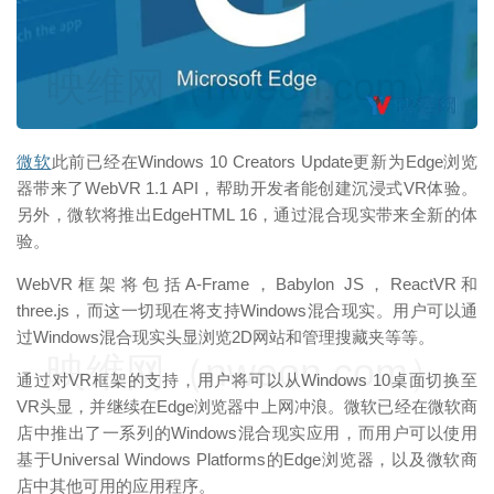
映维网（nweon.com）
微软
此前已经在Windows 10 Creators Update更新为Edge浏览
器带来了WebVR 1.1 API，帮助开发者能创建沉浸式VR体验。
另外，微软将推出EdgeHTML 16，通过混合现实带来全新的体
验。
WebVR框架将包括A-Frame，Babylon JS，ReactVR和
three.js，而这一切现在将支持Windows混合现实。用户可以通
过Windows混合现实头显浏览2D网站和管理搜藏夹等等。
映维网（nweon.com）
通过对VR框架的支持，用户将可以从Windows 10桌面切换至
VR头显，并继续在Edge浏览器中上网冲浪。微软已经在微软商
店中推出了一系列的Windows混合现实应用，而用户可以使用
基于Universal Windows Platforms的Edge浏览器，以及微软商
店中其他可用的应用程序。