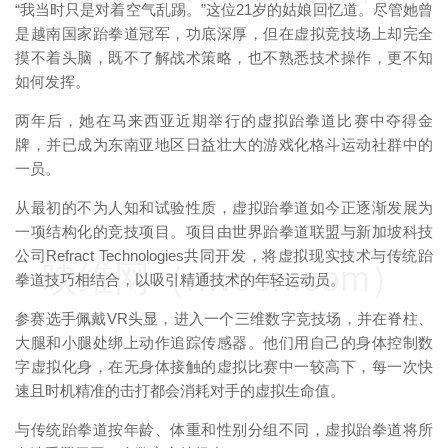
“我当时只是对着空气乱踢。”这位21岁的姑娘回忆道。尽管她曾
是越南国家跆拳道冠军，功底深厚，但在虚拟竞技场上却完全
摸不着头脑，既不了解战术策略，也不熟悉技术操作，更不知
如何发挥。
两年后，她在马来西亚近期举行的虚拟跆拳道比赛中夺得金
牌，并已成为东南亚地区日益壮大的游戏化格斗运动社群中的
一员。
从最初的不为人知和试验性质，虚拟跆拳道如今正逐渐发展为
一项结构化的竞技项目。项目由世界跆拳道联盟与新加坡科技
公司Refract Technologies共同开发，将虚拟现实技术与传统跆
映维网（nweon.com）
拳道技巧相结合，以吸引精通技术的年轻运动员。
参赛选手佩戴VR头显，进入一个三维数字竞技场，并在脊柱、
大腿和小腿处绑上动作追踪传感器。他们用自己的身体控制数
字虚拟化身，在无身体接触的虚拟比赛中一较高下，每一次快
速且时机精准的击打都会消耗对手的虚拟生命值。
与传统跆拳道按年龄、体重和性别分组不同，虚拟跆拳道将所