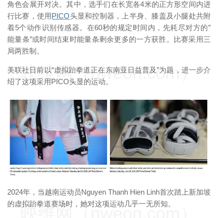
角色会展开对决。其中，选手们在长宽各4米的正方形空间内进
行比赛，使用
PICO
头显和控制器，上半身、膝盖及小腿处共附
着5个动作识别传感器。在60秒的规定时间内，先耗尽对方的”
能量条”或时间结束时能量条剩余更多的一方获胜。比赛采用三
局两胜制。
映维网（nweon.com）
美联社日前以“虚拟跆拳道正在东南亚日益普及”为题，进一步介
绍了这项采用PICO头显的运动。
2024年，当越南运动员Nguyen Thanh Hien Linh首次踏上新加坡
的虚拟跆拳道赛场时，她对这项运动几乎一无所知。
映维网（nweon.com）