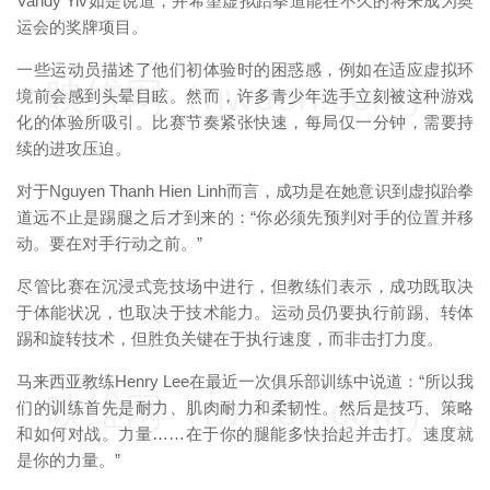
Vandy Yiv如是说道，并希望虚拟跆拳道能在不久的将来成为奥
运会的奖牌项目。
一些运动员描述了他们初体验时的困惑感，例如在适应虚拟环
映维网（nweon.com）
境前会感到头晕目眩。然而，许多青少年选手立刻被这种游戏
化的体验所吸引。比赛节奏紧张快速，每局仅一分钟，需要持
续的进攻压迫。
对于Nguyen Thanh Hien Linh而言，成功是在她意识到虚拟跆拳
道远不止是踢腿之后才到来的：“你必须先预判对手的位置并移
动。要在对手行动之前。”
尽管比赛在沉浸式竞技场中进行，但教练们表示，成功既取决
于体能状况，也取决于技术能力。运动员仍要执行前踢、转体
踢和旋转技术，但胜负关键在于执行速度，而非击打力度。
马来西亚教练Henry Lee在最近一次俱乐部训练中说道：“所以我
映维网（nweon.com）
们的训练首先是耐力、肌肉耐力和柔韧性。然后是技巧、策略
和如何对战。力量……在于你的腿能多快抬起并击打。速度就
是你的力量。”