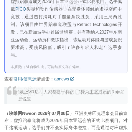
虚拟跆拳道成为2026年日本亚运会正式比赛项目。选手佩
映维网（nweon.com）
戴
PICO
头显和动作传感器，在无身体接触的虚拟空间中
竞技，通过击打消耗对手能量条决胜负，采用三局两胜
制。该项目由世界跆拳道联盟与Refract Technologies开
发，已在新加坡举办首届世锦赛，并有望纳入2027年东南
亚运动会。运动员和教练指出，该运动对体能与游戏意识
要求高，受伤风险低，吸引了许多年轻人和老年选手参
与。
本摘要由 AI 自动生成，可能与原文存在偏差。
查看
引用/信息源
请点击：
apnews
映维网（nweon.com）
“戴上VR后，大家都是一样的，”身为王室成员的Raja如
是说道
（
映维网Nweon 2026年07月08日
）亚洲奥林匹克理事会日前宣
布，虚拟跆拳道将成为2026年日本亚运会的正式比赛项目。对
于这项运动，选手们并不会实际身体碰撞，而是通过对应虚拟