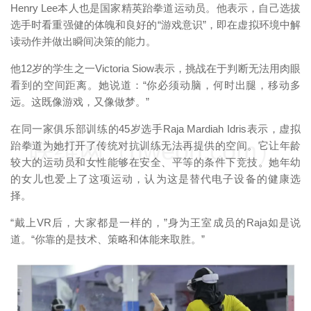
Henry Lee本人也是国家精英跆拳道运动员。他表示，自己选拔
选手时看重强健的体魄和良好的“游戏意识”，即在虚拟环境中解
读动作并做出瞬间决策的能力。
他12岁的学生之一Victoria Siow表示，挑战在于判断无法用肉眼
看到的空间距离。她说道：“你必须动脑，何时出腿，移动多
远。这既像游戏，又像做梦。”
在同一家俱乐部训练的45岁选手Raja Mardiah Idris表示，虚拟
映维网（nweon.com）
跆拳道为她打开了传统对抗训练无法再提供的空间。它让年龄
较大的运动员和女性能够在安全、平等的条件下竞技。她年幼
的女儿也爱上了这项运动，认为这是替代电子设备的健康选
择。
“戴上VR后，大家都是一样的，”身为王室成员的Raja如是说
道。“你靠的是技术、策略和体能来取胜。”