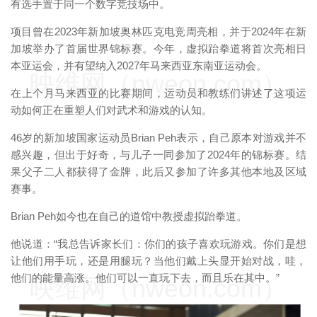
有选手置于同一个数字竞技场中。
项目曾在2023年新加坡奥林匹克电竞周亮相，并于2024年在新
加坡举办了首届世界锦标赛。今年，虚拟跆拳道将首次亮相日
本亚运会，并有望纳入2027年马来西亚东南亚运动会。
映维网（nweon.com）
在上个月马来西亚的比赛期间，运动员和教练们讲述了这项运
动如何正在重塑人们对武术和游戏的认知。
46岁的新加坡国家运动员Brian Peh表示，自己原本对游戏并不
感兴趣，但出于好奇，与儿子一同参加了2024年的锦标赛。结
果父子二人都获得了金牌，此后又参加了许多其他本地及区域
赛事。
Brian Peh如今也在自己的道馆中教授虚拟跆拳道。
他说道：“我总告诉家长们：你们的孩子喜欢玩游戏。你们是想
让他们用手玩，还是用腿玩？当他们戴上头显开始对战，哇，
他们的能量高涨。他们可以一直玩下去，而且乐在其中。”
映维网（nweon.com）