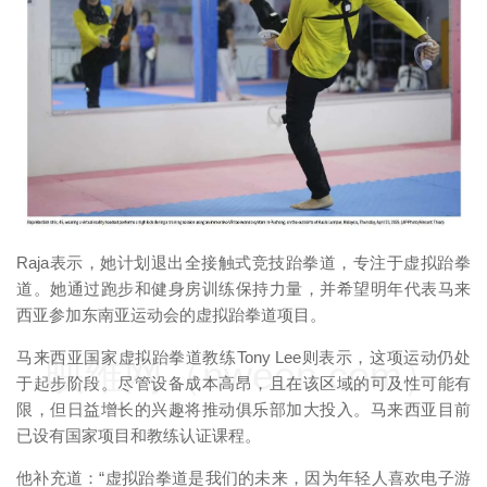
映维网（nweon.com）
Raja表示，她计划退出全接触式竞技跆拳道，专注于虚拟跆拳
道。她通过跑步和健身房训练保持力量，并希望明年代表马来
西亚参加东南亚运动会的虚拟跆拳道项目。
马来西亚国家虚拟跆拳道教练Tony Lee则表示，这项运动仍处
映维网（nweon.com）
于起步阶段。尽管设备成本高昂，且在该区域的可及性可能有
限，但日益增长的兴趣将推动俱乐部加大投入。马来西亚目前
已设有国家项目和教练认证课程。
他补充道：“虚拟跆拳道是我们的未来，因为年轻人喜欢电子游