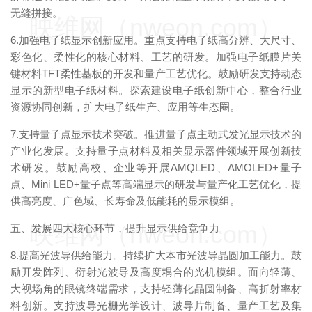
无缝拼接。
映维网（nweon.com）
6.加强电子纸显示创新应用。重点支持电子纸高分辨、大尺寸、
彩色化、柔性化的核心材料、工艺的研发。加强电子纸膜片关
键材料TFT柔性基板的开发和量产工艺优化。鼓励研发支持动态
显示的新型电子纸材料。探索建设电子纸创新中心，整合行业
资源协同创新，扩大电子纸生产、应用等生态圈。
7.支持量子点显示技术突破。推进量子点主动式发光显示技术的
产业化发展。支持量子点材料及相关显示器件领域开展创新技
术研发。鼓励高校、企业等开展AMQLED、AMOLED+量子
点、Mini LED+量子点等高端显示的研发与量产化工艺优化，提
供高亮度、广色域、长寿命及低能耗的显示模组。
映维网（nweon.com）
五、发展四大核心环节，提升显示供给竞争力
8.提高光波导供给能力。持续扩大本市光波导晶圆加工能力。鼓
励开发阵列、衍射光波导及高度耦合的光机模组。面向轻薄、
大视场角的眼镜终端需求，支持轻薄化晶圆制备、高折射率材
料创新。支持波导光栅光学设计、波导片制备、量产工艺及集