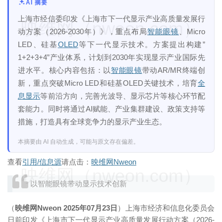
AI 摘要
上海市经信委印发《上海市下一代显示产业高质量发展行
映维网（nweon.com）
动方案（2026-2030年）》，重点布局
智能眼镜
、Micro
LED、硅基
OLED
等下一代显示技术。方案提出构建”
1+2+3+4”产业体系，计划到2030年实现显示产业国际先
进水平。核心内容包括：以
智能眼镜
带动AR/MR终端创
新，重点突破Micro LED和硅基OLED关键技术，培育
全
息显示
等前沿方向，完善光波导、显示芯片等核心环节配
套能力。同时将通过AI赋能、产业集群建设、政策支持等
措施，打造具有全球竞争力的显示产业生态。
本摘要由 AI 自动生成，可能与原文存在偏差。
查看
引用/信息源
请点击：
映维网Nweon
映维网（nweon.com）
以智能眼镜带动显示技术创新
（
映维网Nweon 2025年07月23日
）上海市经济和信息化委员会
日前印发《上海市下一代显示产业高质量发展行动方案（2026-