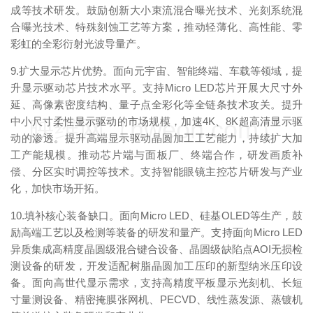
成等技术研发。鼓励创新大小束流混合曝光技术、光刻系统混
合曝光技术、特殊刻蚀工艺等方案，推动轻薄化、高性能、零
彩虹的全彩衍射光波导量产。
9.扩大显示芯片优势。面向元宇宙、智能终端、车载等领域，提
升显示驱动芯片技术水平。支持Micro LED芯片开展大尺寸外
延、高像素密度结构、量子点全彩化等全链条技术攻关。提升
中小尺寸柔性显示驱动的市场规模，加速4K、8K超高清显示驱
映维网（nweon.com）
动的渗透。提升高端显示驱动晶圆加工工艺能力，持续扩大加
工产能规模。推动芯片端与面板厂、终端合作，研发画质补
偿、分区实时调控等技术。支持智能眼镜主控芯片研发与产业
化，加快市场开拓。
10.填补核心装备缺口。面向Micro LED、硅基OLED等生产，鼓
励高端工艺以及检测等装备的研发和量产。支持面向Micro LED
异质集成高精度晶圆级混合键合设备、晶圆级缺陷点AOI无损检
测设备的研发，开发适配树脂晶圆加工压印的新型纳米压印设
备。面向高世代显示需求，支持高精度平板显示光刻机、长短
寸量测设备、精密掩膜张网机、PECVD、线性蒸发源、蒸镀机