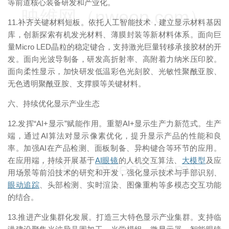
等前道核心装备研发和产业化。
映维网（nweon.com）
11.补齐关键材料短板。依托人工智能技术，建立显示材料基因
库，创新探索有机发光材料、薄膜封装等新材料体系。面向巨
量Micro LED晶粒的稳定键合，支持激光巨量转移承接胶材的开
发。面向光波导制备，研发高折射率、高附着力纳米压印胶。
面向柔性显示，加快研发低温彩色光刻胶、光敏性聚酰亚胺、
无色透明聚酰亚胺、支撑膜等关键材料。
六、持续优化显示产业生态
12.发挥“AI+显示”赋能作用。重塑AI+显示生产力新范式。生产
端，通过AI算法对显示像素优化，提升显示产品的性能和良
率。加强AI在产品检测、面板制备、异构键合等环节的应用。
在应用端，持续开展基于
AI眼镜
的人机交互算法、
大模型
及应
映维网（nweon.com）
用场景等前沿技术的研究和开发，强化显示技术与手部识别、
眼动追踪
、头部检测、实时渲染、图像重构等多模态交互功能
的结合。
13.推进产业集群化发展。打造三大特色显示产业集群。支持临