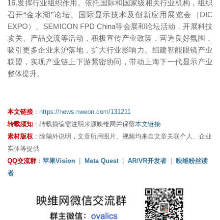
16.发挥行业组织作用。依托国际和国家级相关行业机构，组织
映维网（nweon.com）
召开“金水湖”论坛、国际显示技术及创新应用展览会（DIC
EXPO）、SEMICON FPD China等会展和论坛活动，开展科技
攻关、产品交流等活动，积极宣传产业政策，营造良好氛围，
吸引更多企业来沪落地，扩大行业影响力。组建智能眼镜产业
联盟，实现产业链上下游紧密协同，带动上海下一代显示产业
整体提升。
本文链接
：
https://news.nweon.com/131211
转载须知
：转载摘编需注明来源映维网并保留
本文链接
素材版权
：除额外说明，文章所用图片、视频均来自文章关联个人、企业
实体等提供
QQ交流群
：
苹果Vision
|
Meta Quest
|
AR/VR开发者
|
映维粉丝读
者