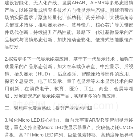
建设智能化、无人化产线。发展AI+AR、AI+MR等多形态眼镜
产品，以终端集成培育多技术方向微显示生态链。围绕消费市
映维网（nweon.com）
场的实际需求，聚焦轻量化、低功耗、高分辨率、大视场角等
关键技术指标，推动显示器件、波导镜片、核心芯片等关键部
件迭代创新，持续提升产品性能。鼓励下一代硅基微显示的产
品模式与眼镜形态创新，加快推动全彩化、便携式智能眼镜产
品研发。
2.探索更多下一代显示终端应用。基于下一代显示技术，加强车
载显示的产品形态创新，加大在车载仪表盘、中控显示、后视
镜、抬头显示（HUD）、后座娱乐、智能座舱等部件的应用。
探索全息显示、电子纸显示、量子点显示等未来显示技术的应
用创新，在消费电子、教育、医疗、工业、商业、会展等领
域，发展新形态的显示终端产品，实现更多的创新应用。
映维网（nweon.com）
三、聚焦两大发展路线，提升产业技术能级
3.强化Micro LED核心能力。面向元宇宙AR/MR等智能显示终
端，重点支持全彩Micro LED微显示器量产。突破低功耗CMOS
背板、高PPI Micro LED阵列、巨量像素转移、高精度异质异构