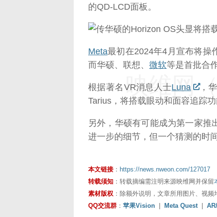
的QD-LCD面板。
Meta
最初在2024年4月宣布将操作
而华硕、联想、
微软
等是首批合
映维网（n
根据著名VR消息人士
Luna
，华
Tarius，将搭载眼动和面容追踪
另外，华硕有可能成为第一家推出H
进一步的细节，但一个猜测的时间窗口
本文链接
：
https://news.nweon.com/127017
转载须知
：转载摘编需注明来源映维网并保留
素材版权
：除额外说明，文章所用图片、视频
QQ交流群
：
苹果Vision
|
Meta Quest
|
AR