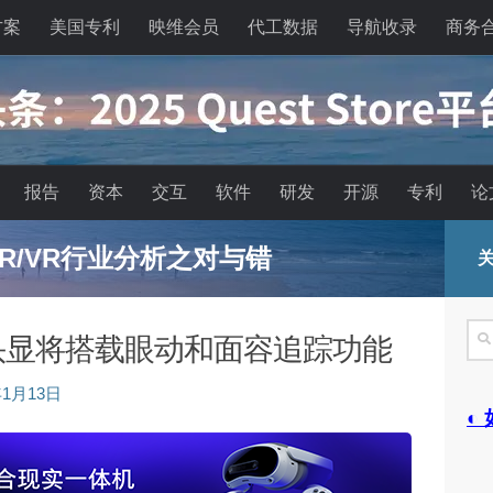
方案
美国专利
映维会员
代工数据
导航收录
商务
报告
资本
交互
软件
研发
开源
专利
论
R/VR行业分析之对与错
关
搜
 OS头显将搭载眼动和面容追踪功能
索
年1月13日
◐