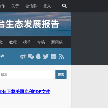
合作
关于
微信群
登入
文
教程
榜单
专稿
新闻稿
注:
：
 如何下载美国专利PDF文件