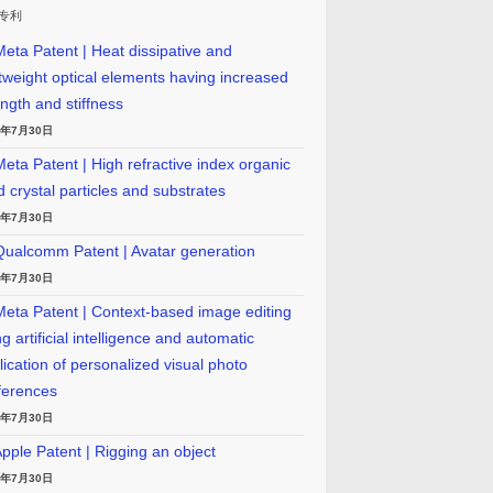
专利
eta Patent | Heat dissipative and
htweight optical elements having increased
ength and stiffness
6年7月30日
eta Patent | High refractive index organic
id crystal particles and substrates
6年7月30日
ualcomm Patent | Avatar generation
6年7月30日
eta Patent | Context-based image editing
g artificial intelligence and automatic
lication of personalized visual photo
ferences
6年7月30日
pple Patent | Rigging an object
6年7月30日