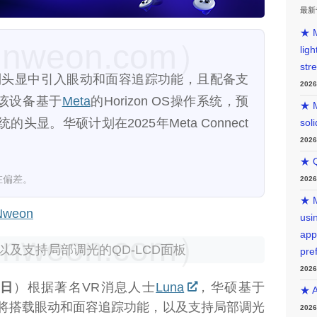
最新
★ M
weon.com）
lig
str
列头显中引入眼动和面容追踪功能，且配备支
202
。该设备基于
Meta
的Horizon OS操作系统，预
★ M
显。华硕计划在2025年Meta Connect
sol
202
★ Q
在偏差。
202
★ M
weon
usin
app
weon.com）
及支持局部调光的QD-LCD面板
pre
202
3日
）根据著名VR消息人士
Luna
，华硕基于
★ A
度头显将搭载眼动和面容追踪功能，以及支持局部调光
202