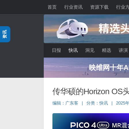
首页
行业资讯
资源下载
行业
跳至内容
资讯
日报
快讯
洞见
精选
讲演
映维网十年A
传华硕的Horizon
编辑：
广东客
|
分类：
快讯
|
2025