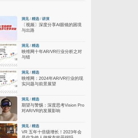
洞见
/
精选
/
讲演
〔视频〕深度分享AI眼镜的困境
与出路
洞见
/
精选
映维网十年AR/VR行业分析之对
与错
洞见
/
精选
映维网：2024年AR/VR行业的现
实问题与前景展望
洞见
/
精选
期望与警惕：深度思考Vision Pro
对AR/VR的发展影响
洞见
/
精选
VR 五年十倍级增长！2023年会
是你为他人做嫁衣的开端吗