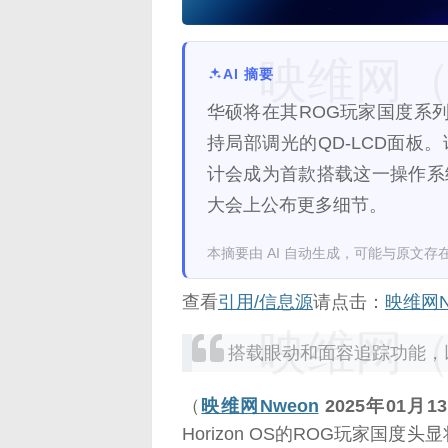
映维网（n
AI 摘要
华硕将在其ROG玩家国度系
持局部调光的QD-LCD面板
计会成为首款搭载这一操作系统的头
大会上公布更多细节​。
本摘要由 AI 自动生成，可能与原文存
查看
引用/信息源
请点击：
映维网N
映维网（n
搭载眼动和面容追踪功能，以
（
映维网Nweon
2025年01月1
Horizon OS的ROG玩家国