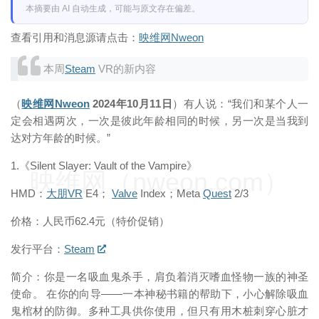
本摘要由 AI 自动生成，可能与原文存在偏差。
查看引用和消息源请点击：
映维网Nweon
本周
Steam
VR的新内容
（
映维网Nweon
2024年10月11日
）有人说：“我们和某个人一
定会相遇两次，一次是彼此年龄相同的时候，另一次是当我到
达对方年龄的时候。”
1.《Silent Slayer: Vault of the Vampire》
映维网（nweon.com）
HMD：
大朋VR
E4；
Valve
Index；Meta
Quest
2/3
价格：人民币62.4元（特价促销）
发行平台：
Steam
简介：你是一名吸血鬼杀手，肩负着消灭嗜血怪物一族的神圣
使命。 在你的向导——一本神秘书籍的帮助下，小心解除吸血
鬼棺材的防御。多种工具供你使用，但只有用木桩刺穿心脏才