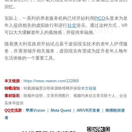
回忆。
实际上，一系列的养老服务机构已经开始利用
PICO
头显来为老
年人提供相关的虚拟旅行和进行
社交
游乐。通过这种方式，VR
映维网（nweon.com）
可以大大缓解老年人的孤独感，并提供幸福感。
随着澳大利亚政府开始试点基于虚拟现实技术的老年人护理服
务，并逐渐铺开相关服务，虚拟现实有望成为提升老年人晚年
生活体验的一个重要工具。
本文链接
：
https://news.nweon.com/122869
转载须知
：转载摘编需注明来源映维网并保留
本文链接
素材版权
：除额外说明，文章所用图片、视频均来自文章关联个人、企业
实体等提供
QQ交流群
：
苹果Vision
|
Meta Quest
|
AR/VR开发者
|
映维粉丝读
者