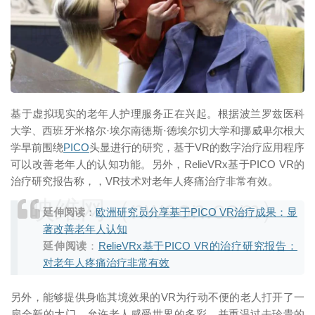
映维网（nweon.com）
基于虚拟现实的老年人护理服务正在兴起。根据波兰罗兹医科
大学、西班牙米格尔·埃尔南德斯·德埃尔切大学和挪威卑尔根大
学早前围绕
PICO
头显进行的研究，基于VR的数字治疗应用程序
可以改善老年人的认知功能。另外，RelieVRx基于PICO VR的
治疗研究报告称，，VR技术对老年人疼痛治疗非常有效。
映维网（nweon.com）
延伸阅读
：
欧洲研究员分享基于PICO VR治疗成果：显
著改善老年人认知
延伸阅读
：
RelieVRx基于PICO VR的治疗研究报告：
对老年人疼痛治疗非常有效
另外，能够提供身临其境效果的VR为行动不便的老人打开了一
扇全新的大门，允许老人感受世界的多彩，并重温过去珍贵的