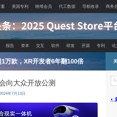
方案
美国专利
映维会员
代工数据
导航收录
商务
报告
资本
交互
软件
研发
开源
专利
论
已超1万款，XR开发者6年翻100倍
关
搜
 2不会向大众开放公测
索
2024年7月13日
◐