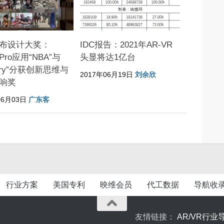
布设计大奖：
IDC报告：2021年AR-VR
n Pro应用“NBA”与
头显将达1亿台
mary”分获创新思维与
2017年06月19日
刘余欣
响奖
06月03日
广东客
行业方案
美国专利
映维会员
代工数据
导航收
友情链接：
AR/VR行业