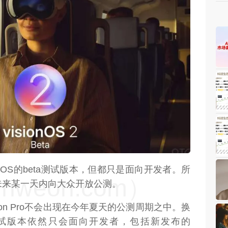
weon.com）
onOS的beta测试版本，但都只是面向开发者。所
weon.com）
未来某一天内向大众开放公测。
sion Pro不会出现在今年夏天的公测周期之中。换
Pro的测试版本依然只会面向开发者，包括新发布的