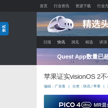
首页
行业资讯
资源下载
行业
跳至内容
资讯
日报
快讯
洞见
精选
讲演
Quest App数量
苹果证实visionOS
编辑：
广东客
|
分类：
快讯
/
苹果
|