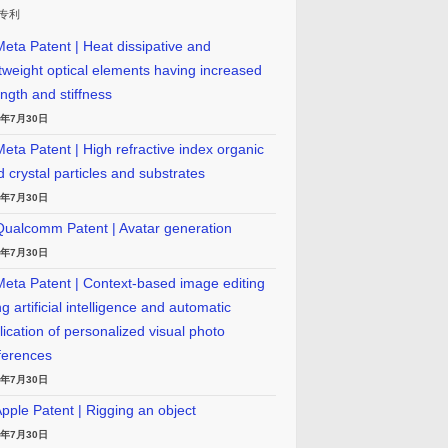
专利
eta Patent | Heat dissipative and
htweight optical elements having increased
ength and stiffness
6年7月30日
eta Patent | High refractive index organic
id crystal particles and substrates
6年7月30日
ualcomm Patent | Avatar generation
6年7月30日
eta Patent | Context-based image editing
g artificial intelligence and automatic
lication of personalized visual photo
ferences
6年7月30日
pple Patent | Rigging an object
6年7月30日