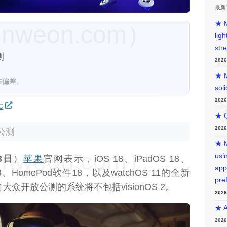
最新
★ M
weon.com）
lig
str
测
202
★ M
在偏差。
sol
202
c
★ Q
202
公测
★ M
weon.com）
usin
3日
）
苹果
官网表示，iOS 18、iPadOS 18、
app
OS 18、HomePod软件18，以及watchOS 11的全新
pre
，向大众开放公测的系统将不包括visionOS 2。
202
★ A
202