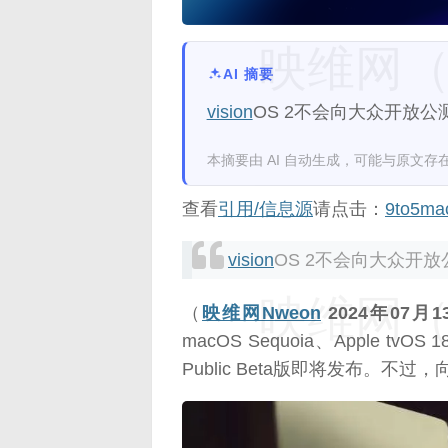
映维网（n
AI 摘要
vision
OS 2不会向大众开放公
本摘要由 AI 自动生成，可能与原文存
查看
引用/信息源
请点击：
9to5ma
vision
OS 2不会向大众开放
映维网（n
（
映维网Nweon
2024年07月1
macOS Sequoia、Apple tv
Public Beta版即将发布。不过