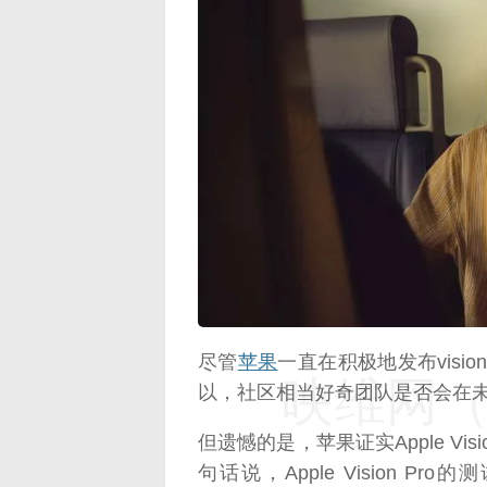
映维网（n
尽管
苹果
一直在积极地发布visi
映维网（n
以，社区相当好奇团队是否会在
但遗憾的是，苹果证实Apple Vi
句话说，Apple Vision 