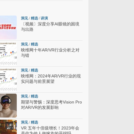
洞见
/
精选
/
讲演
〔视频〕深度分享AI眼镜的困境
与出路
洞见
/
精选
映维网十年AR/VR行业分析之对
与错
洞见
/
精选
映维网：2024年AR/VR行业的现
实问题与前景展望
洞见
/
精选
期望与警惕：深度思考Vision Pro
对AR/VR的发展影响
洞见
/
精选
VR 五年十倍级增长！2023年会
是你为他人做嫁衣的开端吗