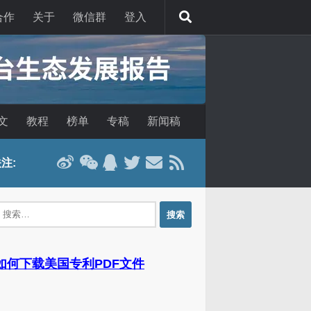
合作
关于
微信群
登入
文
教程
榜单
专稿
新闻稿
注:
：
 如何下载美国专利PDF文件