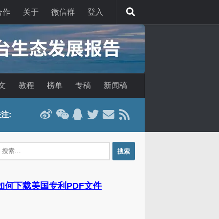
合作
关于
微信群
登入
文
教程
榜单
专稿
新闻稿
注:
：
 如何下载美国专利PDF文件