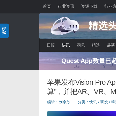
首页
行业资讯
资源下载
行业
跳至内容
资讯
日报
快讯
洞见
精选
讲演
深度分享：AI智
苹果发布Vision Pr
算”，并把AR、VR、
编辑：
刘余欣
|
分类：
快讯
/
研发
/
苹