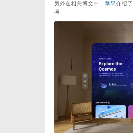
另外在相关博文中，
苹果
介绍了向
项。
映维网（n