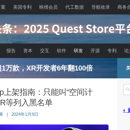
方案
美国专利
映维会员
代工数据
导航收录
商务
报告
资本
交互
软件
研发
开源
专利
论
能眼镜的现实困境与严峻出路
关
搜
o App上架指南：只能叫“空间计
索
MR等列入黑名单
◐
果
|
2024年1月9日