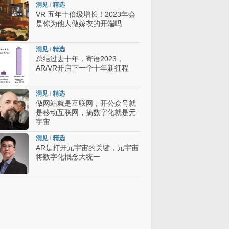
洞见
/
精选
VR 五年十倍级增长！2023年会
是你为他人做嫁衣的开端吗
洞见
/
精选
总结过去十年，寄语2023，
AR/VR开启下一个十年新征程
洞见
/
精选
做网站就是互联网，开公众号就
是移动互联网，搞数字化就是元
宇宙
洞见
/
精选
AR是打开元宇宙的关键，元宇宙
将数字化概念大统一