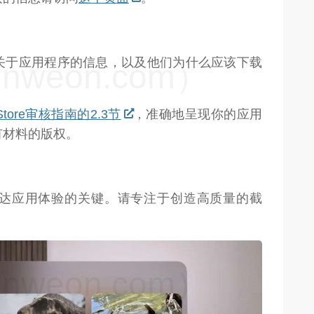
关于应用程序的信息，以及他们为什么应该下载
weon.com）
 Store审核指南的2.3节
，准确地呈现你的应用
有材料的版权。
达应用体验的关键。请专注于创造高质量的截
。
weon.com）