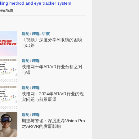
cking method and eye tracker system
6年8月6日
洞见
/
精选
/
讲演
〔视频〕深度分享AI眼镜的困境
与出路
洞见
/
精选
映维网十年AR/VR行业分析之对
与错
洞见
/
精选
映维网：2024年AR/VR行业的现
实问题与前景展望
洞见
/
精选
期望与警惕：深度思考Vision Pro
对AR/VR的发展影响