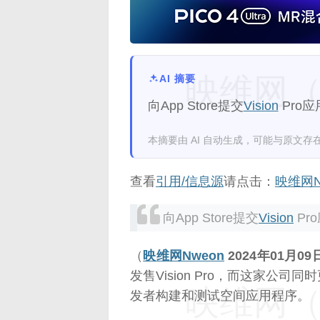
映维网（n
AI 摘要
向App Store提交
Vision
Pro
本摘要由 AI 自动生成，可能与原文存
查看
引用/信息源
请点击：
映维网N
向App Store提交
Vision
Pr
（
映维网Nweon
2024年01月09
发售Vision Pro，而这家公司同时更新
映维网（n
发者构建和测试空间应用程序。