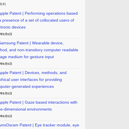
专利
pple Patent | Performing operations based
a presence of a set of collocated users of
ctronic devices
6年8月6日
amsung Patent | Wearable device,
hod, and non-transitory computer readable
rage medium for gesture input
6年8月6日
pple Patent | Devices, methods, and
phical user interfaces for providing
puter-generated experiences
6年8月6日
pple Patent | Gaze based interactions with
ee-dimensional environments
6年8月6日
msOsram Patent | Eye tracker module, eye