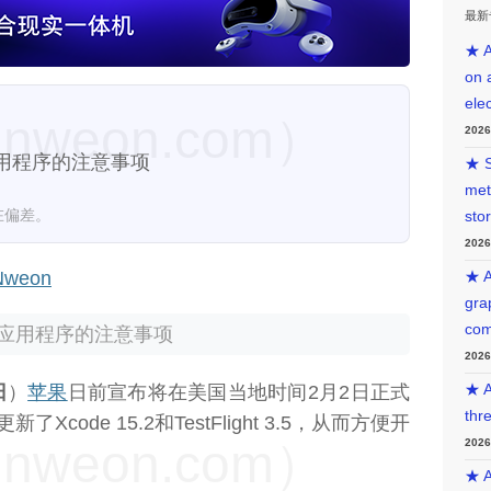
最新
★ A
on 
ele
weon.com）
202
应用程序的注意事项
★ S
met
在偏差。
sto
202
weon
★ A
gra
com
o应用程序的注意事项
202
日
）
苹果
日前宣布将在美国当地时间2月2日正式
★ A
thr
了Xcode 15.2和TestFlight 3.5，从而方便开
weon.com）
202
★ A