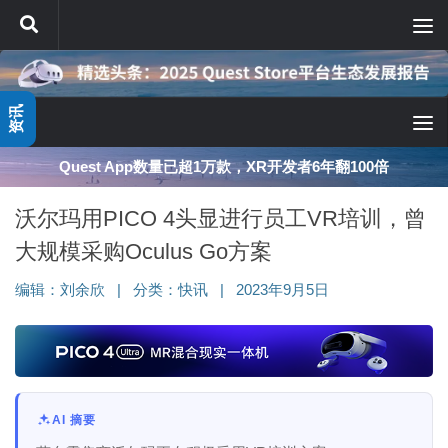
跳至内容
资讯
Quest App数量已超1万款，XR开发者6年翻100倍
沃尔玛用PICO 4头显进行员工VR培训，曾
大规模采购Oculus Go方案
编辑：
刘余欣
|
分类：
快讯
|
2023年9月5日
AI 摘要