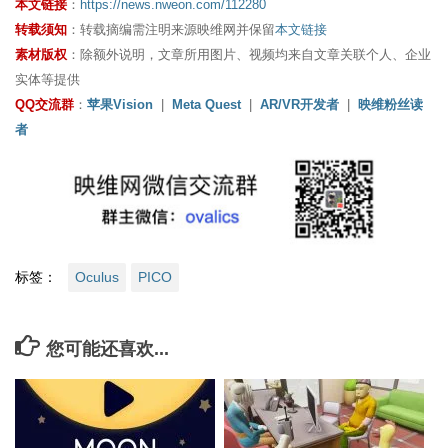
本文链接
：
https://news.nweon.com/112280
转载须知
：转载摘编需注明来源映维网并保留
本文链接
素材版权
：除额外说明，文章所用图片、视频均来自文章关联个人、企业
实体等提供
QQ交流群
：
苹果Vision
|
Meta Quest
|
AR/VR开发者
|
映维粉丝读
者
标签：
Oculus
PICO
您可能还喜欢...