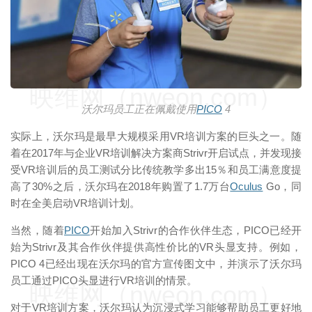
映维网（nweon.com）
沃尔玛员工正在佩戴使用
PICO
4
实际上，沃尔玛是最早大规模采用VR培训方案的巨头之一。随
着在2017年与企业VR培训解决方案商Strivr开启试点，并发现接
受VR培训后的员工测试分比传统教学多出15％和员工满意度提
高了30%之后，沃尔玛在2018年购置了1.7万台
Oculus
Go，同
时在全美启动VR培训计划。
当然，随着
PICO
开始加入Strivr的合作伙伴生态，PICO已经开
始为Strivr及其合作伙伴提供高性价比的VR头显支持。例如，
PICO 4已经出现在沃尔玛的官方宣传图文中，并演示了沃尔玛
员工通过PICO头显进行VR培训的情景。
映维网（nweon.com）
对于VR培训方案，沃尔玛认为沉浸式学习能够帮助员工更好地