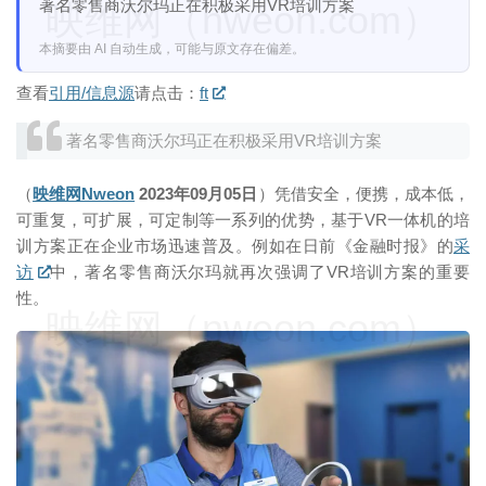
著名零售商沃尔玛正在积极采用VR培训方案
映维网（nweon.com）
本摘要由 AI 自动生成，可能与原文存在偏差。
查看
引用/信息源
请点击：
ft
著名零售商沃尔玛正在积极采用VR培训方案
（
映维网Nweon
2023年09月05日
）凭借安全，便携，成本低，
可重复，可扩展，可定制等一系列的优势，基于VR一体机的培
训方案正在企业市场迅速普及。例如在日前《金融时报》的
采
访
中，著名零售商沃尔玛就再次强调了VR培训方案的重要
性。
映维网（nweon.com）