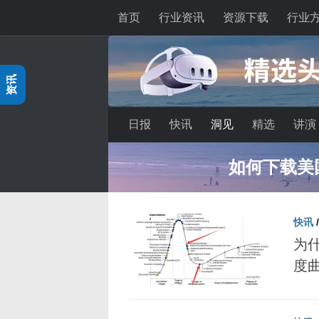
首页
行业资讯
资源下载
行业
跳至内容
资讯
日报
快讯
洞见
精选
讲演
Quest App数量
快讯
为什
度