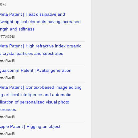
专利
eta Patent | Heat dissipative and
htweight optical elements having increased
ength and stiffness
6年7月30日
eta Patent | High refractive index organic
id crystal particles and substrates
6年7月30日
ualcomm Patent | Avatar generation
6年7月30日
eta Patent | Context-based image editing
g artificial intelligence and automatic
lication of personalized visual photo
ferences
6年7月30日
pple Patent | Rigging an object
6年7月30日