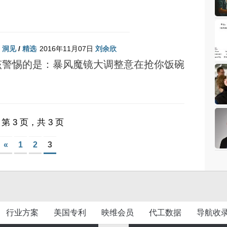
/
洞见
/
精选
2016年11月07日
刘余欣
该警惕的是：暴风魔镜大调整意在抢你饭碗
第 3 页，共 3 页
«
1
2
3
行业方案
美国专利
映维会员
代工数据
导航收