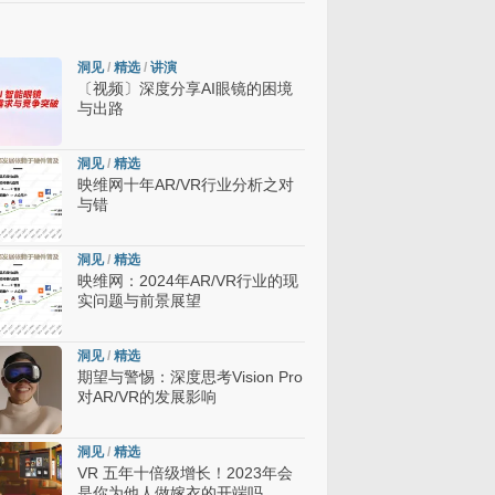
洞见
/
精选
/
讲演
〔视频〕深度分享AI眼镜的困境
与出路
洞见
/
精选
映维网十年AR/VR行业分析之对
与错
洞见
/
精选
映维网：2024年AR/VR行业的现
实问题与前景展望
洞见
/
精选
期望与警惕：深度思考Vision Pro
对AR/VR的发展影响
洞见
/
精选
VR 五年十倍级增长！2023年会
是你为他人做嫁衣的开端吗