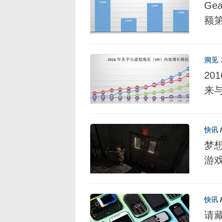
Ge
额
洞见
20
来
快讯
梦
游
快讯
请藏