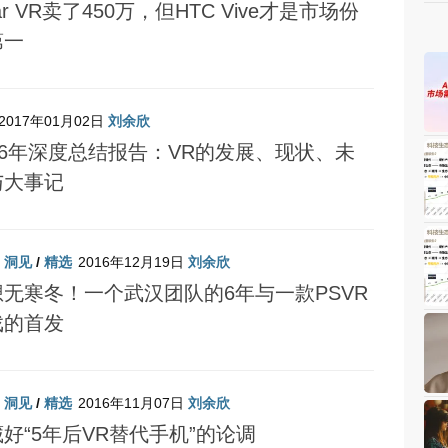
ar VR卖了450万，但HTC Vive才是市场份
第一
2017年01月02日
刘余欣
16年深度总结报告：VR的发展、现状、未
与大事记
/
洞见
/
精选
2016年12月19日
刘余欣
想无寒冬！一个武汉团队的6年与一款PSVR
戏的首发
/
洞见
/
精选
2016年11月07日
刘余欣
好“5年后VR替代手机”的论调