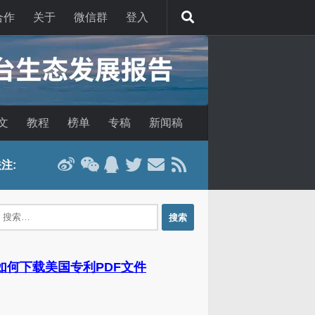
合作
关于
微信群
登入
文
教程
榜单
专稿
新闻稿
注:
：
 如何下载美国专利PDF文件