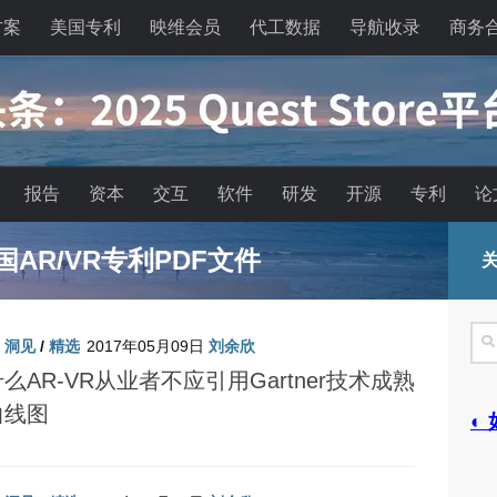
方案
美国专利
映维会员
代工数据
导航收录
商务
报告
资本
交互
软件
研发
开源
专利
论
已超1万款，XR开发者6年翻100倍
关
搜
/
洞见
/
精选
2017年05月09日
刘余欣
索
么AR-VR从业者不应引用Gartner技术成熟
曲线图
◐