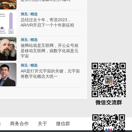
洞见
/
精选
总结过去十年，寄语2023，
AR/VR开启下一个十年新征程
洞见
/
精选
做网站就是互联网，开公众号就
是移动互联网，搞数字化就是元
宇宙
洞见
/
精选
AR是打开元宇宙的关键，元宇宙
将数字化概念大统一
录
商务合作
关于
微信群