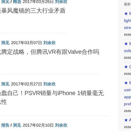
/
洞见
/
精选
2017年03月26日
刘余欣
最新
谈暴风魔镜的三大行业矛盾
★ M
lig
str
202
/
洞见
2017年03月07日
刘余欣
★ M
sol
腾定战略，但腾讯VR有跟Valve合作吗
202
★ Q
202
★ M
/
洞见
2017年02月27日
刘余欣
usin
蠢自己！PSVR销量与iPhone 1销量毫无
app
比性
pre
202
★ A
/
报告
/
洞见
2017年02月10日
刘余欣
202