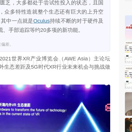
匮乏，大多都处于尝试性投入的状态，且国
，众多特性造就整个生态还有巨大的上升空
，其中一点就是
Oculus
持续不断的对于硬件及
流、手部追踪等约20多项的新功能。
在偏差。
weon.com）
2021世界XR产业博览会（AWE Asia）主论坛
外生态差距及5G时代XR行业未来机会与挑战做