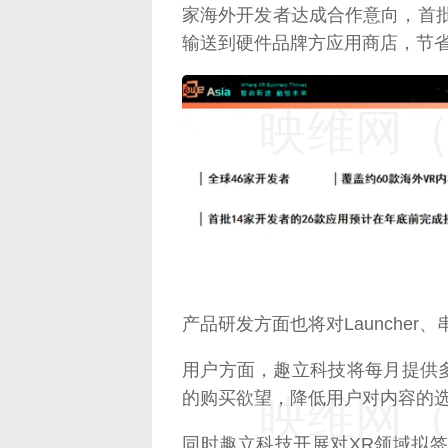
家海外开发者达成合作意向，首批
输送到硬件品牌方应用商店，节
映维网（n
产品研发方面也将对Launche
用户方面，趣立科技将每月提供
的购买欲望，降低用户对内容的
映维网（n
同时趣立科技开展对XR领域拟签