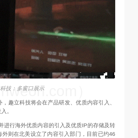
weon.com）
weon.com）
科技：多窗口展示
外，趣立科技将会在产品研发、优质内容引入、
投入。
并进行海外优质内容的引入及优质IP的存储及转
海外则在北美设立了内容引入部门，目前已约46