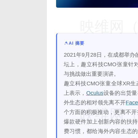
映维网（n
AI 摘要
2021年9月28日，在成都举办的
坛上，趣立科技CMO张童针
与挑战做出重要演讲。
趣立科技CMO张童全球XR
上表示，
Oculus
设备的出货量
外生态的相对领先离不开
Face
映维网（n
个方面的积极推动，更离不开
爆款硬件加上创新内容的扶持
费习惯，都给海外内容生态的