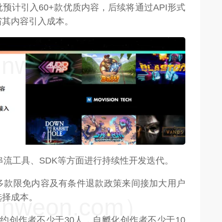
预计引入60+款优质内容，后续将通过API形式
省其内容引入成本。
weon.com）
r、串流工具、SDK等方面进行持续性开发迭代。
多款限免内容及有条件退款政策来间接加大用户
选择成本。
weon.com）
约创作者不少于30人，自孵化创作者不少于10