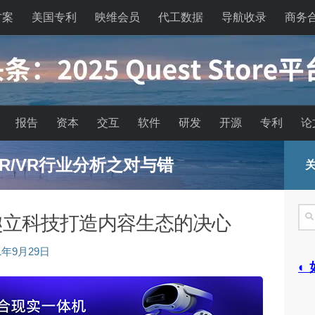
方案
美国专利
映维会员
代工数据
导航收录
商务
报告
资本
交互
软件
研发
开源
专利
论
R/VR行业分析之对与错
关
搜
 趣立科技打造内容生态的决心
索
21年9月29日
◐