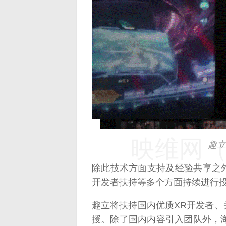
映维网（n
映维网（n
趣立
除此技术方面支持及经验共享之
开发者扶持等多个方面持续进行
趣立将扶持国内优质XR开发者、
授。除了国内内容引入团队外，