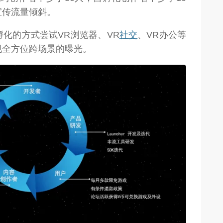
宣传流量倾斜。
化的方式尝试VR浏览器、VR
社交
、VR办公等
现全方位跨场景的曝光。
weon.com）