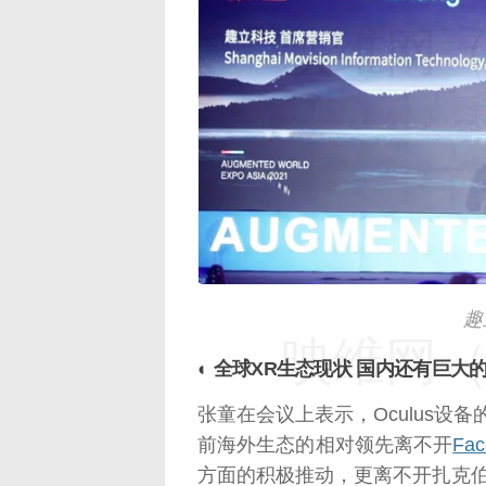
映维网（n
趣
映维网（n
◐ 全球XR生态现状 国内还有巨大
张童在会议上表示，Oculus设
前海外生态的相对领先离不开
Fac
方面的积极推动，更离不开扎克伯