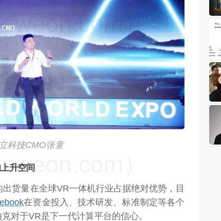
weon.com）
立科技CMO张童
weon.com）
的上升空间
备的出货量在全球VR一体机行业占据绝对优势，目
ebook
在资金投入、技术研发、标准制定等各个
克对于VR是下一代计算平台的信心。