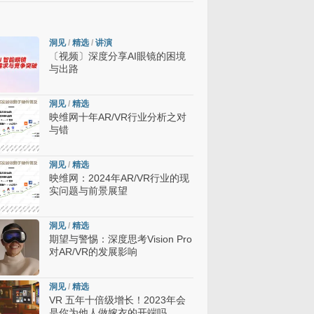
洞见
/
精选
/
讲演
〔视频〕深度分享AI眼镜的困境
与出路
洞见
/
精选
映维网十年AR/VR行业分析之对
与错
洞见
/
精选
映维网：2024年AR/VR行业的现
实问题与前景展望
洞见
/
精选
期望与警惕：深度思考Vision Pro
对AR/VR的发展影响
洞见
/
精选
VR 五年十倍级增长！2023年会
是你为他人做嫁衣的开端吗