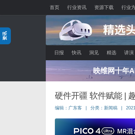
首页
行业资讯
资源下载
行业
跳至内容
资讯
日报
快讯
洞见
精选
讲演
映维网十年A
硬件开疆 软件赋能 |
编辑：
广东客
|
分类：
新闻稿
|
20