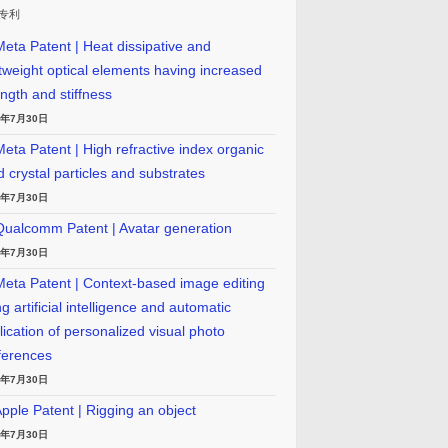
专利
eta Patent | Heat dissipative and
htweight optical elements having increased
ength and stiffness
6年7月30日
eta Patent | High refractive index organic
id crystal particles and substrates
6年7月30日
ualcomm Patent | Avatar generation
6年7月30日
eta Patent | Context-based image editing
g artificial intelligence and automatic
lication of personalized visual photo
ferences
6年7月30日
pple Patent | Rigging an object
6年7月30日