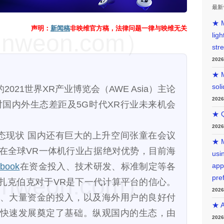
最新
★ M
声明：
新闻稿
非映维官方稿，法律问题一律与映维无关
weon.com）
lig
str
202
★ M
sol
2021世界XR产业博览会（AWE Asia）主论
202
对国内外生态差距及5G时代XR行业未来机会
★ Q
202
生态现状 国内还有巨大的上升空间张童在会议
★ M
在全球VR一体机行业占据绝对优势，目前海
usin
book
在资金投入、技术研发、标准制定等各
app
weon.com）
pre
扎克伯克对于VR是下一代计算平台的信心。
202
、大量资金的投入，以及海外用户的良好付
★ A
快速发展奠定了基础。纵观国内的生态，由
202