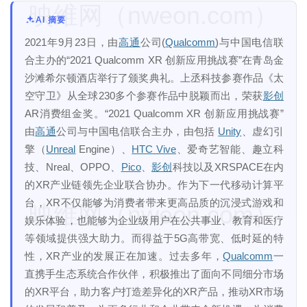
映维网（nweon.com）
AI 摘要
2021年9月23日，由
高通
公司(
Qualcomm
)与中国电信联
合主办的“2021 Qualcomm XR 创新应用挑战赛”在青岛金
沙滩希尔顿酒店举行了颁奖典礼。上丞科技参赛作品《太
空守卫》从全球230多个参赛作品中脱颖而出，荣获
影创
AR消费组金奖。“2021 Qualcomm XR 创新应用挑战赛”
由
高通
公司与中国电信联合主办，由包括
Unity
、虚幻引
擎（
Unreal
Engine）、
HTC Vive
、爱奇艺智能、趣立科
技、Nreal、OPPO、
Pico
、
影创
科技以及XRSPACE在内
的XR产业链领先企业联合协办。作为下一代移动计算平
台，XR不仅能够为消费者带来更高品质的沉浸式游戏和
映维网（nweon.com）
娱乐体验，也能够为企业级用户在公共事业、教育和医疗
等领域提供强大助力。而得益于5G高带宽、低时延的特
性，XR产业的发展正在加速。过去多年，
Qualcomm
一
直携手生态系统合作伙伴，积极推出了面向不同细分市场
的XR平台，助力客户打造差异化的XR产品，推动XR市场