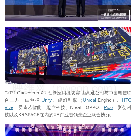
映维网（nweon.com）
“2021 Qualcomm XR 创新应用挑战赛”由高通公司与中国电信联
合主办，由包括
Unity
、虚幻引擎（
Unreal
Engine）、
HTC
Vive
、爱奇艺智能、趣立科技、Nreal、OPPO、
Pico
、影创科
技以及XRSPACE在内的XR产业链领先企业联合协办。