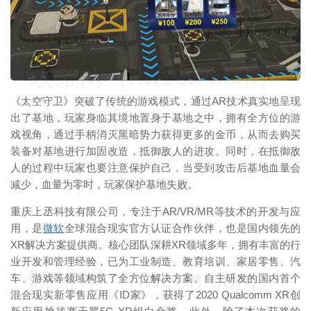
映维网（nweon.com）
《太空守卫》突破了传统的游戏模式，通过AR技术真实地呈现
出了基地，玩家身临其境地置身于基地之中，拥有全方位的游
戏视角，通过手柄消灭黑暗势力获得更多的金币，从而去购买
装备对基地进行加固改造，抵御敌人的进攻。同时，在抵御敌
人的过程中玩家也要注意保护自己，当受到攻击后基地血量会
减少，血量为零时，玩家保护基地失败。
重庆上丞科技有限公司，专注于AR/VR/MR等技术的开发与应
用，是
微软
全球混合现实官方认证合作伙伴，也是国内领先的
XR解决方案提供商。核心团队深耕XR领域多年，拥有丰富的行
业开发和管理经验，已为工业制造、教育培训、家居零售、汽
映维网（nweon.com）
车、游戏等领域构筑了全方位解决方案。自主研发的国内首个
混合现实新零售应用《ID家》，获得了2020 Qualcomm XR创