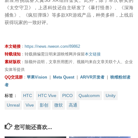
新应用挑战赛天翼5G XR组白金奖。此外，除了本次获奖的
《太空守卫》，上丞科技还自主研发了《暴打怪兽》、《深海
捕鱼》、《疯狂弹珠》等多款XR游戏产品，种类多样，上线后
获得玩家的一致好评。
本文链接
：
https://news.nweon.com/89862
转载须知
：转载摘编需注明来源映维网并保留
本文链接
素材版权
：除额外说明，文章所用图片、视频均来自文章关联个人、企业
实体等提供
QQ交流群
：
苹果Vision
|
Meta Quest
|
AR/VR开发者
|
映维粉丝读
者
标签：
HTC
HTC Vive
PICO
Qualcomm
Unity
Unreal
Vive
影创
微软
高通
您可能还喜欢...