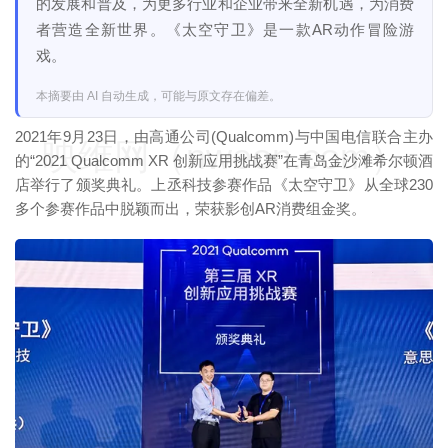
的发展和普及，为更多行业和企业带来全新机遇，为消费
者营造全新世界。《太空守卫》是一款AR动作冒险游
戏。
本摘要由 AI 自动生成，可能与原文存在偏差。
2021年9月23日，由高通公司(Qualcomm)与中国电信联合主办
映维网（nweon.com）
的“2021 Qualcomm XR 创新应用挑战赛”在青岛金沙滩希尔顿酒
店举行了颁奖典礼。上丞科技参赛作品《太空守卫》从全球230
多个参赛作品中脱颖而出，荣获影创AR消费组金奖。
映维网（nweon.com）