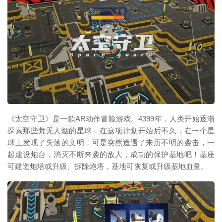
《太空守卫》是一款AR动作冒险游戏。4399年，人类开始逐渐
映维网（nweon.com）
探索那些荒无人烟的星球，在这项计划开始后不久，在一个星
球上发现了失落的文明，可是突然遭遇了来历不明的袭击，一
起建设炮台，消灭不断来袭的敌人，成功的保护基地吧！基座
可建造炮塔或升级、拆除炮塔，基地可恢复或升级基地血量。