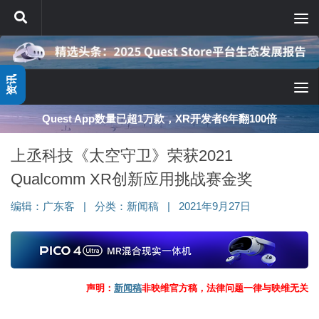
跳至内容
资讯
Quest App数量已超1万款，XR开发者6年翻100倍
上丞科技《太空守卫》荣获2021
Qualcomm XR创新应用挑战赛金奖
编辑：
广东客
|
分类：
新闻稿
|
2021年9月27日
声明：
新闻稿
非映维官方稿，法律问题一律与映维无关