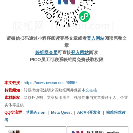
映维网（nweon.com）
请微信扫码通过小程序阅读完整文章
或者
登入网站
阅读完整文
章
映维网会员
可直接
登入网站
阅读
PICO员工可联系映维网免费获取权限
本文链接
：
https://news.nweon.com/88967
转载须知
：转载摘编需注明来源映维网并保留
本文链接
素材版权
：除额外说明，文章所用图片、视频均来自文章关联个人、企业
实体等提供
QQ交流群
：
苹果Vision
|
Meta Quest
|
AR/VR开发者
|
映维粉丝读
者