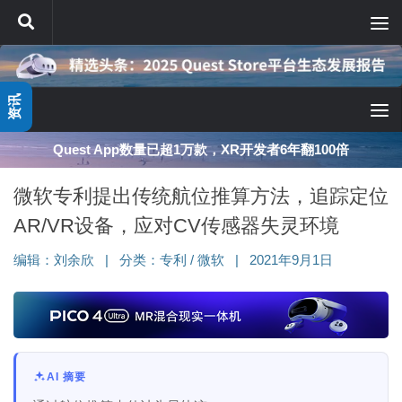
跳至内容
资讯
深度分享：AI智能眼镜的现实困境与严峻出路
微软专利提出传统航位推算方法，追踪定位
AR/VR设备，应对CV传感器失灵环境
编辑：
刘余欣
|
分类：
专利
/
微软
|
2021年9月1日
AI 摘要