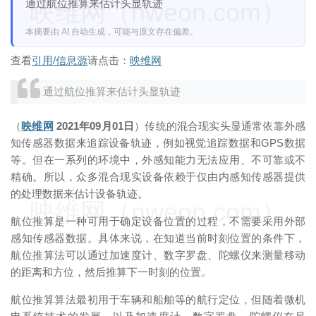
通过航位推算来估计头显轨迹
映维网（nweon.com）
本摘要由 AI 自动生成，可能与原文存在偏差。
查看
引用/信息源
请点击：
映维网
通过航位推算来估计头显轨迹
（
映维网
2021年09月01日
）传统的混合现实头显通常依靠外感
知传感器数据来追踪设备轨迹，例如视觉追踪数据和GPS数据
等。但在一系列的环境中，外感知能力无法应用、不可靠或不
精确。所以，众多混合现实设备依赖于仅由内感知传感器提供
的处理数据来估计设备轨迹。
映维网（nweon.com）
航位推算是一种可用于确定设备位置的过程，不需要采用外部
感知传感器数据。具体来说，在知道当前时刻位置的条件下，
航位推算法可以通过加速度计、数字罗盘、陀螺仪来测量移动
的距离和方位，然后推算下一时刻的位置。
航位推算算法最初用于车辆和船舶等的航行定位，但随着微机