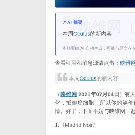
映维网（n
AI 摘要
本周
Oculus
的新内容
本摘要由 AI 自动生成，可能与原文存
查看引用和消息源请点击：
映维
本周
Oculus
的新内容
（
映维网
2021年07月04日
）有
化，抵御癌细胞，所以你的笑价
映维网（n
情。好了，下面不妨与映维网一起看看
1.《Madrid Noir》