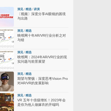
洞见
/
精选
/
讲演
〔视频〕深度分享AI眼镜的困境
与出路
洞见
/
精选
映维网十年AR/VR行业分析之对
与错
洞见
/
精选
映维网：2024年AR/VR行业的现
实问题与前景展望
洞见
/
精选
期望与警惕：深度思考Vision Pro
对AR/VR的发展影响
洞见
/
精选
VR 五年十倍级增长！2023年会
是你为他人做嫁衣的开端吗