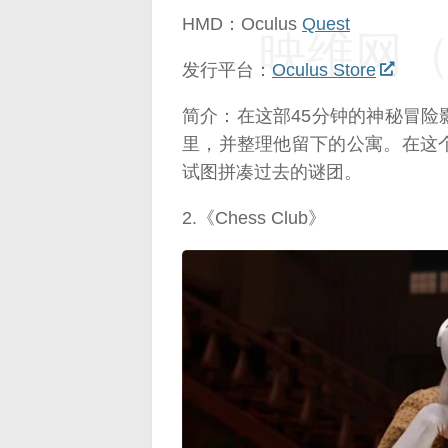
HMD：Oculus
Quest
映维网（n
发行平台：
Oculus Store
简介：在这部45分钟的神秘冒
里，并整理他留下的公寓。在这
试图拼凑过去的谜团。
2.《Chess Club》
映维网（n