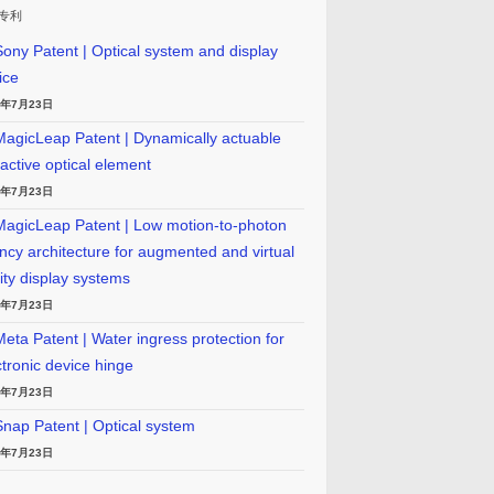
专利
ony Patent | Optical system and display
ice
6年7月23日
agicLeap Patent | Dynamically actuable
ractive optical element
6年7月23日
agicLeap Patent | Low motion-to-photon
ency architecture for augmented and virtual
lity display systems
6年7月23日
eta Patent | Water ingress protection for
ctronic device hinge
6年7月23日
nap Patent | Optical system
6年7月23日