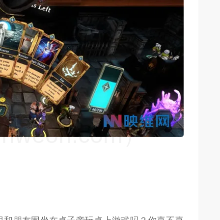
weon.com）