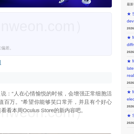
最新
★ S
weon.com）
dev
202
★ M
diff
在偏差。
202
★ M
网
lat
rea
202
★ M
人说：“人在心情愉悦的时候，会增强正常细胞活
ele
值百万。”希望你能够笑口常开，并且有个好心
weon.com）
202
本周Oculus Store的新内容吧。
★ S
202