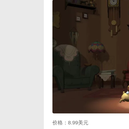
映维网（n
价格：8.99美元