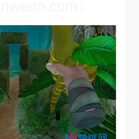
weon.com）
weon.com）