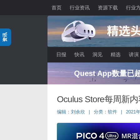
首页
行业资讯
资源下载
行业
跳至内容
资讯
日报
快讯
洞见
精选
讲演
Quest App数量
Oculus Store每周新
编辑：
刘余欣
|
分类：
软件
|
2021