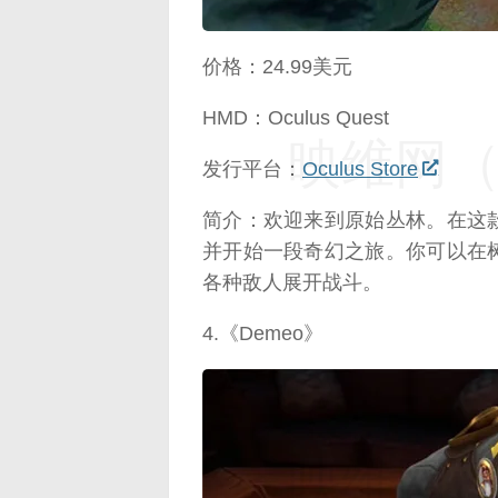
价格：24.99美元
HMD：Oculus Quest
映维网（n
发行平台：
Oculus Store
简介：欢迎来到原始丛林。在这
并开始一段奇幻之旅。你可以在
各种敌人展开战斗。
4.《Demeo》
映维网（n