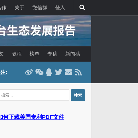
合作
关于
微信群
登入
文
教程
榜单
专稿
新闻稿
注:
：
 如何下载美国专利PDF文件