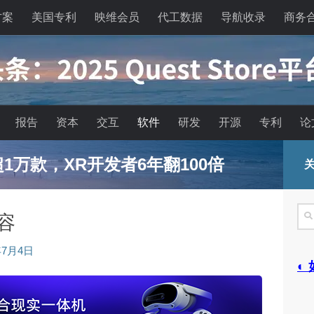
方案
美国专利
映维会员
代工数据
导航收录
商务
报告
资本
交互
软件
研发
开源
专利
论
已超1万款，XR开发者6年翻100倍
关
搜
内容
索
年7月4日
◐