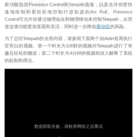
映维网（nweon.com）
新功能包括Presence Control和Smooth选项，以及允许你更快
速地绘制和更轻松地控制行进轨迹的Arc Roll。Presence
Control可允许你通过物理临在和物理移动来控制Telepath，从而
使这项功能更加直观和灵活，同时进一步降低
晕动症
的风险。
为了总结Telepath的全部内容，请参阅下面两个由Aldin首席执行
官旁白的视频。第一个时长为100秒的视频对Telepath进行了有
趣且轻松的概述；第二个时长为4分钟的视频则深入解释了系统
的机制和用法。
映维网（nweon.com）