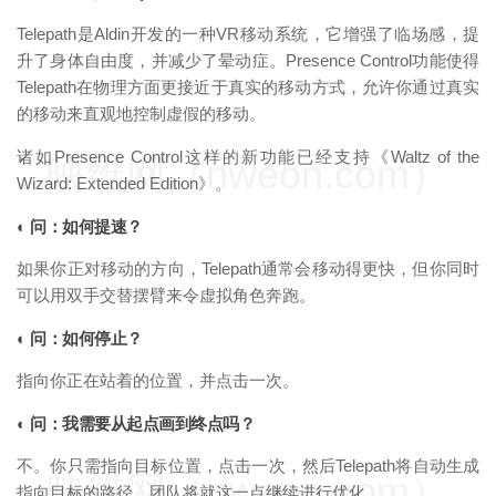
Telepath是Aldin开发的一种VR移动系统，它增强了临场感，提
升了身体自由度，并减少了晕动症。Presence Control功能使得
Telepath在物理方面更接近于真实的移动方式，允许你通过真实
的移动来直观地控制虚假的移动。
诸如Presence Control这样的新功能已经支持《Waltz of the
映维网（nweon.com）
Wizard: Extended Edition》。
◐ 问：如何提速？
如果你正对移动的方向，Telepath通常会移动得更快，但你同时
可以用双手交替摆臂来令虚拟角色奔跑。
◐ 问：如何停止？
指向你正在站着的位置，并点击一次。
◐ 问：我需要从起点画到终点吗？
不。你只需指向目标位置，点击一次，然后Telepath将自动生成
映维网（nweon.com）
指向目标的路径。团队将就这一点继续进行优化。