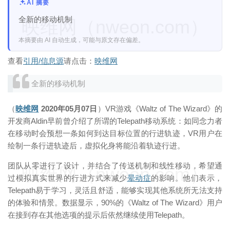
AI 摘要
全新的移动机制
映维网（nweon.com）
本摘要由 AI 自动生成，可能与原文存在偏差。
查看
引用/信息源
请点击：
映维网
全新的移动机制
（
映维网
2020年05月07日
）VR游戏《Waltz of The Wizard》的
开发商Aldin早前曾介绍了所谓的Telepath移动系统：如同念力者
在移动时会预想一条如何到达目标位置的行进轨迹，VR用户在
绘制一条行进轨迹后，虚拟化身将能沿着轨迹行进。
团队从零进行了设计，并结合了传送机制和线性移动，希望通
映维网（nweon.com）
过模拟真实世界的行进方式来减少
晕动症
的影响。他们表示，
Telepath易于学习，灵活且舒适，能够实现其他系统所无法支持
的体验和情景。数据显示，90%的《Waltz of The Wizard》用户
在接到存在其他选项的提示后依然继续使用Telepath。