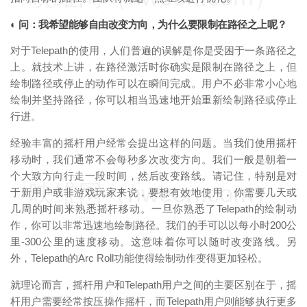
◐ 问：我希望能够自由改变方向，为什么要限制在路径之上呢？
对于Telepath的使用，人们普遍的误解是你是受困于一条路径之
上。就技术上讲，在路径激活时你确实是限制在路径之上，但
绘制路径或停止的动作可以在瞬间完成。用户不必非常小心地
绘制并坚持路径，你可以相当迅速地开始重新绘制路径或停止
行进。
经验丰富的摇杆用户经常会提出这样的问题。当我们使用摇杆
移动时，我们通常不会每秒多次改变方向。我们一般是朝着一
个大致方向行走一段时间，然后改变路线。请记住，特别是对
映维网（nweon.com）
于新用户或非游戏玩家来说，要想有效地使用，你需要几天或
几周的时间来熟悉摇杆移动。一旦你熟悉了Telepath的绘制动
作，你可以非常迅速地绘制路径。我们的手可以以每小时200公
里-300公里的速度移动。这意味着你可以随时改变路线。另
外，Telepath的Arc Roll功能使得绘制动作变得更加轻松。
就理论而言，摇杆用户和Telepath用户之间的主要区别在于，摇
杆用户需要经常按压操作摇杆，而Telepath用户则能够执行更多