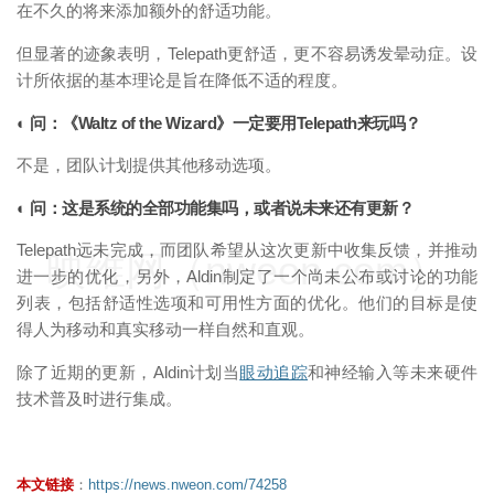
在不久的将来添加额外的舒适功能。
但显著的迹象表明，Telepath更舒适，更不容易诱发晕动症。设
计所依据的基本理论是旨在降低不适的程度。
◐ 问：《Waltz of the Wizard》一定要用Telepath来玩吗？
不是，团队计划提供其他移动选项。
◐ 问：这是系统的全部功能集吗，或者说未来还有更新？
Telepath远未完成，而团队希望从这次更新中收集反馈，并推动
映维网（nweon.com）
进一步的优化，另外，Aldin制定了一个尚未公布或讨论的功能
列表，包括舒适性选项和可用性方面的优化。他们的目标是使
得人为移动和真实移动一样自然和直观。
除了近期的更新，Aldin计划当
眼动追踪
和神经输入等未来硬件
技术普及时进行集成。
本文链接
：
https://news.nweon.com/74258