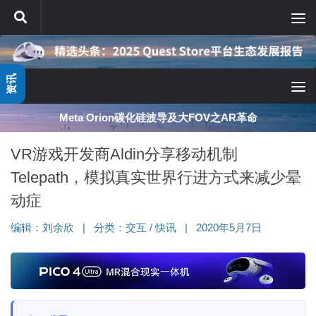
跳至内容
资讯
Meta Orion碳化硅波导及大FOV之AR革命
VR游戏开发商Aldin分享移动机制
Telepath，模拟真实世界行进方式来减少晕
动症
编辑：
刘余欣
|
分类：
交互
/
快讯
|
2020年5月7日