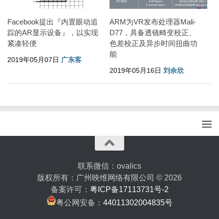
Facebook提出『内置眼动追
ARM为VR发布处理器Mali-
踪的AR显示设备』，以实现
D77，具备透镜畸变校正、
紧凑轻便
色差校正及异步时间扭曲功
能
2019年05月07日
广东客
2019年05月16日
刘余欣
联系微信：ovalics
版权所有：广州映维网络有限公司 © 2026
备案许可：
粤ICP备17113731号-2
粤公网安备：
44011302004835号