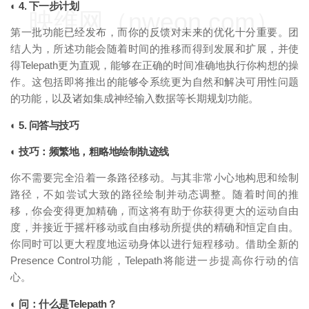
◐ 4. 下一步计划
映维网（nweon.com）
第一批功能已经发布，而你的反馈对未来的优化十分重要。团
结人为，所述功能会随着时间的推移而得到发展和扩展，并使
得Telepath更为直观，能够在正确的时间准确地执行你构想的操
作。这包括即将推出的能够令系统更为自然和解决可用性问题
的功能，以及诸如集成神经输入数据等长期规划功能。
◐ 5. 问答与技巧
◐ 技巧：频繁地，粗略地绘制轨迹线
你不需要完全沿着一条路径移动。与其非常小心地构思和绘制
路径，不如尝试大致的路径绘制并动态调整。随着时间的推
移，你会变得更加精确，而这将有助于你获得更大的运动自由
映维网（nweon.com）
度，并接近于摇杆移动或自由移动所提供的精确和恒定自由。
你同时可以更大程度地运动身体以进行短程移动。借助全新的
Presence Control功能，Telepath将能进一步提高你行动的信
心。
◐ 问：什么是Telepath？