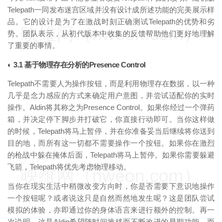
Telepath一同发布迷宫区域并没有设计成所述功能的完美展示样
品。它的设计是为了在激战时刻正确测试Telepath的优势和劣
映维网（nweon.com）
势。团队表示，从初代版本中收集的反馈帮助他们更好地理解
了重要的事情。
◐ 3.1 基于物理存在分析的Presence Control
Telepath不需要人为操作按钮，而是利用物理存在数据，以一种
几乎是念力感应的方式来确定用户意图，并尝试适配你的实时
操作。Aldin将其称之为Presence Control。如果你经过一个弹药
箱，并决定停下脚步并打破它，你直接行动即可。当你这样做
的时候，Telepath将马上暂停，并在你准备妥当后继续将你送到
目的地，而所有这一切都不需要操作一个按钮。如果你在激烈
的枪战中躲在掩体后面，Telepath将马上暂停。如果你需要躲避
飞箭，Telepath将优先考虑物理移动。
映维网（nweon.com）
当你在现实生活中稍微改变方向时，你是否需要下意识地操作
一个按钮呢？或者说这只是自然而然地发生呢？这是团队尝试
模拟的体验，亦即通过你的身体语言来进行额外的控制。再一
次说明，这是Aldin希望随时间推移而不断改进的早期功能，而