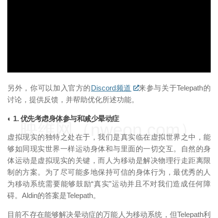
另外，你可以加入官方的
Discord频道
来参与关于Telepath的
讨论，提供反馈，并帮助优化所述功能。
◐ 1. 优先考虑身体参与和减少晕动症
映维网（nweon.com）
虚拟现实的独特之处在于，我们是真实临在虚拟世界之中，能
够如同现实世界一样运动身体和与里面的一切交互。自然的身
体运动是虚拟现实的关键，而人为移动是解决物理行走距离限
制的方案。为了尽可能多地保持可信的身体行为，最优秀的人
为移动系统需要能够鼓励“真实”运动并且不对我们造成任何障
碍。Aldin的答案是Telepath。
目前不存在能够解决晕动症的万能人为移动系统，但Telepath利