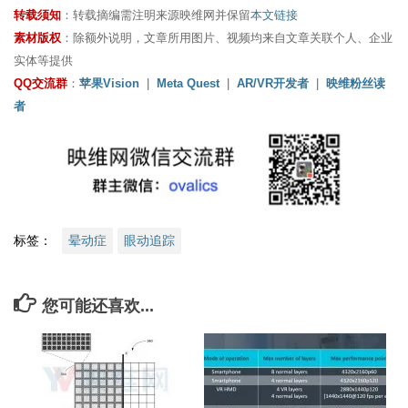
转载须知
：转载摘编需注明来源映维网并保留
本文链接
素材版权
：除额外说明，文章所用图片、视频均来自文章关联个人、企业
实体等提供
QQ交流群
：
苹果Vision
|
Meta Quest
|
AR/VR开发者
|
映维粉丝读
者
标签：
晕动症
眼动追踪
您可能还喜欢...