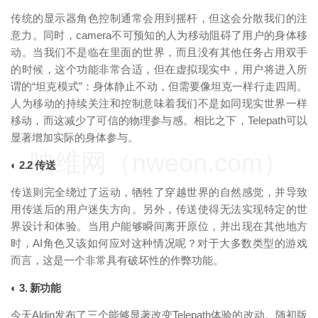
传统的显示器角色控制通常会用到摇杆，但这会分散我们的注
意力。同时，camera不可预知的人为移动阻碍了用户的身体移
动。当我们不是临在里面的世界，而且没有其他任务占用双手
的时候，这个功能非常合适，但在虚拟现实中，用户将进入所
谓的“坦克模式”：身体静止不动，但需要像坦克一样行走四周。
人为移动的持续关注和控制意味着我们不是如同现实世界一样
移动，而这减少了可信的物理参与感。相比之下，Telepath可以
显著增加实际的身体参与。
映维网（nweon.com）
◐ 2.2 传送
传送则完全绕过了运动，牺牲了穿越世界的自然感觉，并导致
用传送后的用户迷失方向。另外，传送使得无法实现特定的世
界设计和体验。当用户能够瞬间离开原位，并出现在其他地方
时，AI角色又该如何应对这种情况呢？对于大多数类型的游戏
而言，这是一个非常具有破坏性的作弊功能。
◐ 3. 新功能
今天Aldin发布了三个能够显著改变Telepath体验的改动。随初版