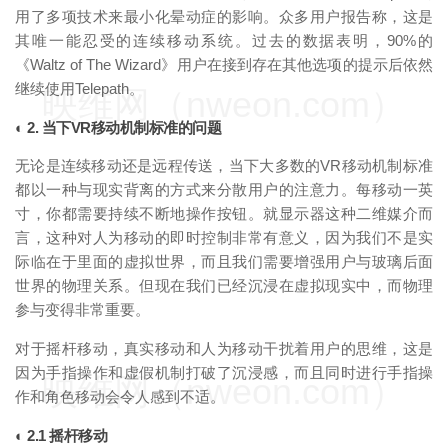
用了多项技术来最小化晕动症的影响。众多用户报告称，这是
其唯一能忍受的连续移动系统。过去的数据表明，90%的
《Waltz of The Wizard》用户在接到存在其他选项的提示后依然
继续使用Telepath。
映维网（nweon.com）
◐ 2. 当下VR移动机制标准的问题
无论是连续移动还是远程传送，当下大多数的VR移动机制标准
都以一种与现实背离的方式来分散用户的注意力。每移动一英
寸，你都需要持续不断地操作按钮。就显示器这种二维媒介而
言，这种对人为移动的即时控制非常有意义，因为我们不是实
际临在于里面的虚拟世界，而且我们需要增强用户与玻璃后面
世界的物理关系。但现在我们已经沉浸在虚拟现实中，而物理
参与变得非常重要。
对于摇杆移动，真实移动和人为移动干扰着用户的思维，这是
因为手指操作和虚假机制打破了沉浸感，而且同时进行手指操
映维网（nweon.com）
作和角色移动会令人感到不适。
◐ 2.1 摇杆移动