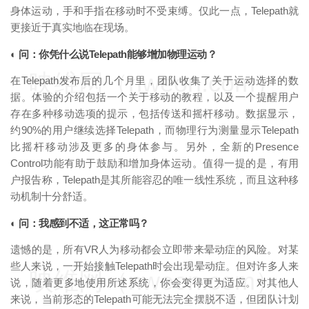
身体运动，手和手指在移动时不受束缚。仅此一点，Telepath就
更接近于真实地临在现场。
◐ 问：你凭什么说Telepath能够增加物理运动？
映维网（nweon.com）
在Telepath发布后的几个月里，团队收集了关于运动选择的数
据。体验的介绍包括一个关于移动的教程，以及一个提醒用户
存在多种移动选项的提示，包括传送和摇杆移动。数据显示，
约90%的用户继续选择Telepath，而物理行为测量显示Telepath
比摇杆移动涉及更多的身体参与。另外，全新的Presence
Control功能有助于鼓励和增加身体运动。值得一提的是，有用
户报告称，Telepath是其所能容忍的唯一线性系统，而且这种移
动机制十分舒适。
◐ 问：我感到不适，这正常吗？
遗憾的是，所有VR人为移动都会立即带来晕动症的风险。对某
些人来说，一开始接触Telepath时会出现晕动症。但对许多人来
映维网（nweon.com）
说，随着更多地使用所述系统，你会变得更为适应。对其他人
来说，当前形态的Telepath可能无法完全摆脱不适，但团队计划