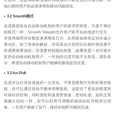
他们期待用户的反馈来帮助推动功能优化。
◐ 3.2 Smooth模式
这是根据喜欢自由移动机制的用户的请求而研发。与基于脚步
的模式一样，Smooth Telepath允许用户双手自由地进行交互，
并使用物理存在数据来调整其行为，从而鼓励身体运动并减少
晕动症。除了身体的解放，你应该会注意到它比摇杆移动更不
映维网（nweon.com）
容易诱发晕动症。但需要特别指出的是，如果你是一名经验丰
富的自由移动机制用户，一开始的过渡可能不太舒适。团队表
示，希望自由移动机制用户能够积极地提供反馈。
◐ 3.3 Arc Roll
这是对以往传送弧线的一次优化。不再是限制方向和距离的弧
线，你可以通过扭动手腕来调整弧线。这提供了更高的精度和
对路径的控制，同时使绘制速度更快速，更轻松成。如同文章
视频介绍的一样，你可以利用可调整的弧线轻松导航穿过拐
角。一旦用户掌握了技巧，路径绘制即可瞬间完成。