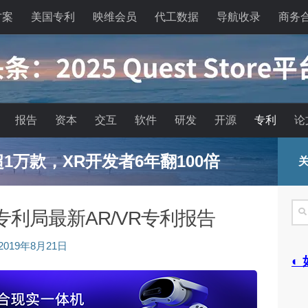
方案
美国专利
映维会员
代工数据
导航收录
商务
报告
资本
交互
软件
研发
开源
专利
论
已超1万款，XR开发者6年翻100倍
关
搜
国专利局最新AR/VR专利报告
索
2019年8月21日
◐