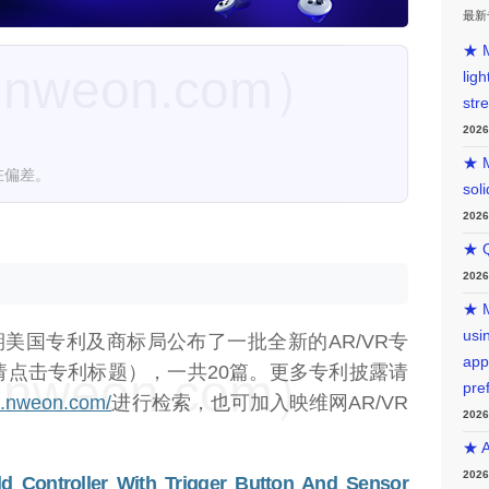
最新
★ M
weon.com）
lig
str
202
★ M
在偏差。
sol
202
★ Q
202
★ M
usin
期美国专利及商标局公布了一批全新的AR/VR专
app
请点击专利标题），一共20篇。更多专利披露请
weon.com）
pre
nt.nweon.com/
进行检索，也可加入映维网AR/VR
202
★ A
202
d Controller With Trigger Button And Sensor