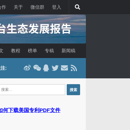
合作
关于
微信群
登入
文
教程
榜单
专稿
新闻稿
注:
：
 如何下载美国专利PDF文件