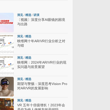
洞见
/
精选
/
讲演
〔视频〕深度分享AI眼镜的困境
与出路
洞见
/
精选
映维网十年AR/VR行业分析之对
与错
洞见
/
精选
映维网：2024年AR/VR行业的现
实问题与前景展望
洞见
/
精选
期望与警惕：深度思考Vision Pro
对AR/VR的发展影响
洞见
/
精选
VR 五年十倍级增长！2023年会
是你为他人做嫁衣的开端吗