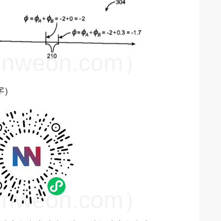
weon.com）
 字）
weon.com）