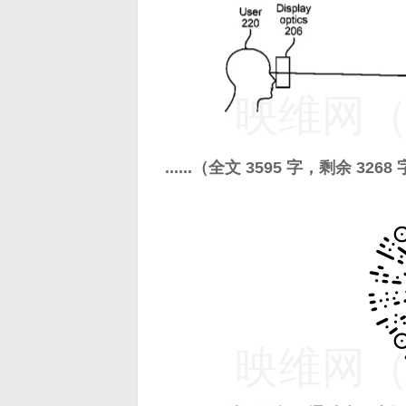
映维网（n
......（全文 3595 字，剩余 3268
映维网（n