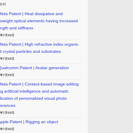
专利
eta Patent | Heat dissipative and
htweight optical elements having increased
ength and stiffness
6年7月30日
eta Patent | High refractive index organic
id crystal particles and substrates
6年7月30日
ualcomm Patent | Avatar generation
6年7月30日
eta Patent | Context-based image editing
g artificial intelligence and automatic
lication of personalized visual photo
ferences
6年7月30日
pple Patent | Rigging an object
6年7月30日