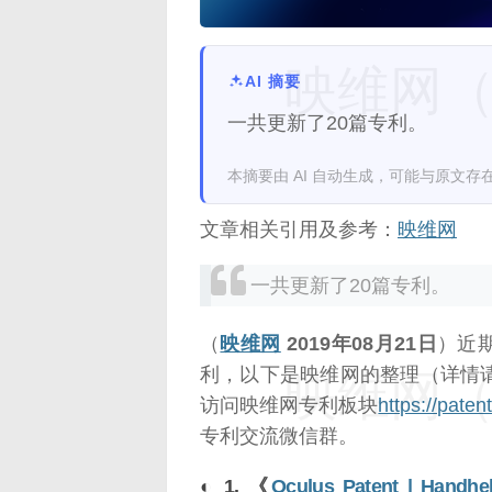
映维网（n
AI 摘要
一共更新了20篇专利。
本摘要由 AI 自动生成，可能与原文存
文章相关引用及参考：
映维网
一共更新了20篇专利。
（
映维网
2019年08月21日
）近
利，以下是映维网的整理（详情
映维网（n
访问映维网专利板块
https://pate
专利交流微信群。
◐ 1. 《
Oculus Patent | Handhel