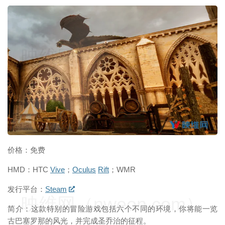
映维网（nweon.com）
价格：免费
HMD：HTC
Vive
；
Oculus
Rift
；WMR
发行平台：
Steam
映维网（nweon.com）
简介：这款特别的冒险游戏包括六个不同的环境，你将能一览
古巴塞罗那的风光，并完成圣乔治的征程。