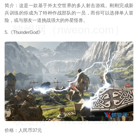
简介：这是一款基于外太空世界的多人射击游戏。刚刚完成新
兵训练的你成为了特种作战部队的一员，而你可以选择单人冒
险，或与朋友一道挑战强大的外星怪兽。
映维网（nweon.com）
5.《ThunderGod》
映维网（nweon.com）
价格：人民币37元