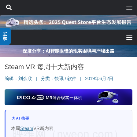
跳至内容
资讯
深度分享：AI智能眼镜的现实困境与严峻出路
Steam VR 每周十大新内容
编辑：
刘余欣
|
分类：
快讯
/
软件
|
2019年6月2日
AI 摘要
本周
Steam
VR新内容
映维网（nweon.com）