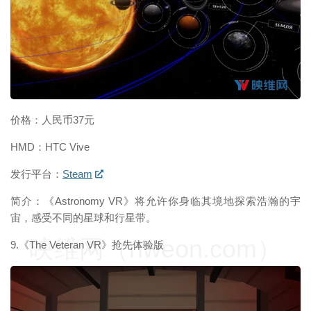
映维网（nweon.com）
价格：人民币37元
HMD：HTC Vive
发行平台：
Steam
简介：《Astronomy VR》将允许你身临其境地探索浩瀚的宇
宙，感受不同的星球和行星带。
映维网（nweon.com）
9.《The Veteran VR》抢先体验版