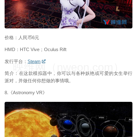
价格：人民币6元
HMD：HTC Vive；Oculus Rift
发行平台：
Steam
映维网（nweon.com）
简介：在这款模拟器中，你可以与各种妖艳或可爱的女生举行
派对，并做任何你想做的事情哦。
8.《Astronomy VR》