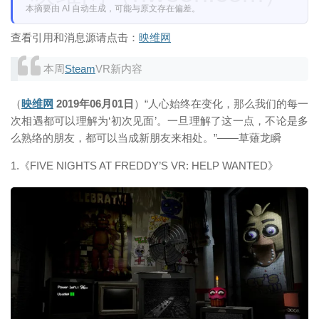
本摘要由 AI 自动生成，可能与原文存在偏差。
查看引用和消息源请点击：
映维网
本周
Steam
VR新内容
（
映维网
2019年06月01日
）“人心始终在变化，那么我们的每一
次相遇都可以理解为‘初次见面’。一旦理解了这一点，不论是多
么熟络的朋友，都可以当成新朋友来相处。”——草薙龙瞬
1.《FIVE NIGHTS AT FREDDY’S VR: HELP WANTED》
映维网（nweon.com）