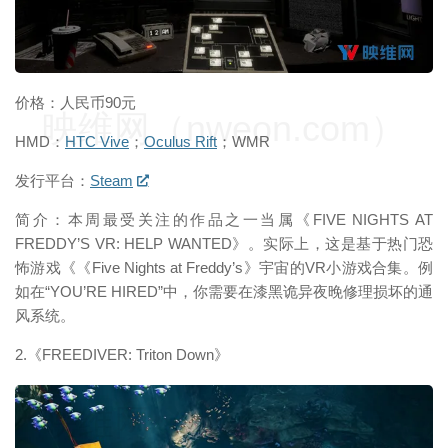
价格：人民币90元
映维网（nweon.com）
HMD：
HTC Vive
；
Oculus Rift
；WMR
发行平台：
Steam
简介：本周最受关注的作品之一当属《FIVE NIGHTS AT
FREDDY’S VR: HELP WANTED》。实际上，这是基于热门恐
怖游戏《《Five Nights at Freddy’s》宇宙的VR小游戏合集。例
如在“YOU’RE HIRED”中，你需要在漆黑诡异夜晚修理损坏的通
风系统。
2.《FREEDIVER: Triton Down》
映维网（nweon.com）