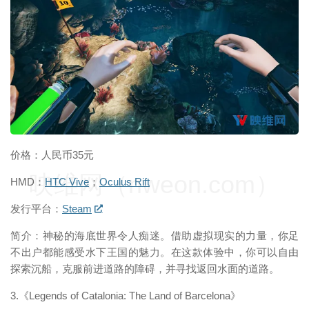
价格：人民币35元
映维网（nweon.com）
HMD：
HTC Vive
；
Oculus Rift
发行平台：
Steam
简介：神秘的海底世界令人痴迷。借助虚拟现实的力量，你足
不出户都能感受水下王国的魅力。在这款体验中，你可以自由
探索沉船，克服前进道路的障碍，并寻找返回水面的道路。
3.《Legends of Catalonia: The Land of Barcelona》