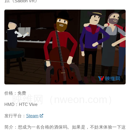
10.《Saloon VR》
映维网（nweon.com）
价格：免费
映维网（nweon.com）
HMD：HTC Vive
发行平台：
Steam
简介：想成为一名合格的酒保吗。如果是，不妨来体验一下这