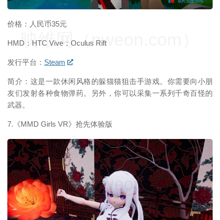
价格：人民币35元
映维网（nweon.com）
HMD：HTC Vive；Oculus Rift
发行平台：
Steam
简介：这是一款休闲风格的躲猫猫狙击手游戏。你需要向小朋
友们发射各种食物弹药。另外，你可以采集一系列千奇百怪的
武器。
7.《MMD Girls VR》抢先体验版
映维网（nweon.com）