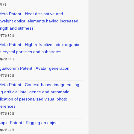
专利
eta Patent | Heat dissipative and
htweight optical elements having increased
ength and stiffness
6年7月30日
eta Patent | High refractive index organic
id crystal particles and substrates
6年7月30日
ualcomm Patent | Avatar generation
6年7月30日
eta Patent | Context-based image editing
g artificial intelligence and automatic
lication of personalized visual photo
ferences
6年7月30日
pple Patent | Rigging an object
6年7月30日