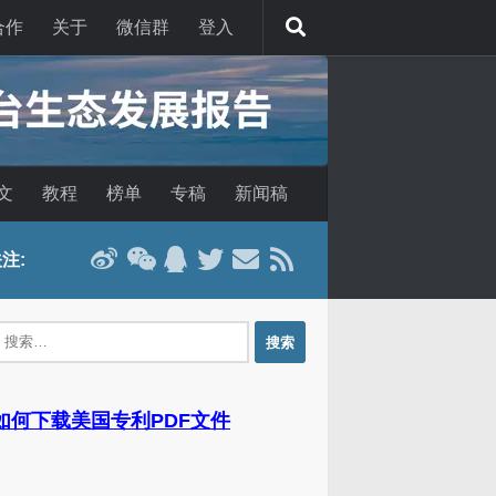
合作
关于
微信群
登入
文
教程
榜单
专稿
新闻稿
注:
：
 如何下载美国专利PDF文件