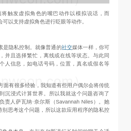
频将触发虚拟角色的嘴巴动作以模拟说话，而
会可以支持虚拟角色进行眨眼等动作。
组成元素是隐私控制。就像普通的
社交
媒体一样，你可
，并且选择繁忙，离线或在线等状态。与此同
个人信息，如电话号码，位置，真名或假名等
weon.com）
色方面有很多经验，我知道有些用户偶尔会将传统
到沉浸式计算世界。所以我就这个问题咨询了
目负责人萨瓦纳·奈尔斯（Savannah Niles）。她
特别思考这个问题，所以这款应用程序的隐私控