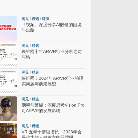
洞见
/
精选
/
讲演
〔视频〕深度分享AI眼镜的困境
与出路
洞见
/
精选
映维网十年AR/VR行业分析之对
与错
洞见
/
精选
映维网：2024年AR/VR行业的现
实问题与前景展望
洞见
/
精选
期望与警惕：深度思考Vision Pro
对AR/VR的发展影响
洞见
/
精选
VR 五年十倍级增长！2023年会
是你为他人做嫁衣的开端吗