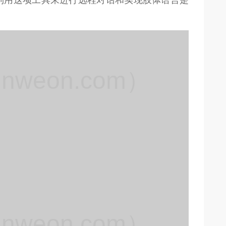
weon.com）
weon.com）