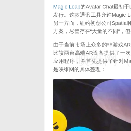
Magic Leap
的Avatar Chat最
发行。这款通讯工具允许Magic
另一方面，纽约初创公司Spatial
方案，尽管存在“大量的不同”，
由于当前市场上众多的非游戏A
比较两台高端AR设备提供了一次独特
映维网（n
应用程序，并首先提供了针对Magic 
是映维网的具体整理：