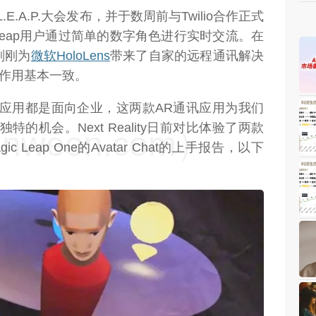
初于L.E.A.P.大会发布，并于数周前与Twilio合作正式
 Leap用户通过简单的数字角色进行实时交流。在
刚刚为
微软
HoloLens
带来了自家的远程通讯解决
但作用基本一致。
R应用都是面向企业，这两款AR通讯应用为我们
的机会。Next Reality日前对比体验了两款
weon.com）
Leap One的Avatar Chat的上手报告，以下