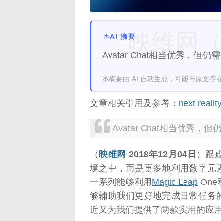
映维网（n
AI 摘要
Avatar Chat相当优秀，但
本摘要由 AI 自动生成，可能与原文存
文章相关引用及参考：
next realit
Avatar Chat相当优秀，
（
映维网
2018年12月04日
）跟
境之中，而是更多地利用数字元
映维网（n
一系列能够利用
Magic Leap
One
够辅助我们更好地完成日常任务
近又为我们提供了两款实用的应