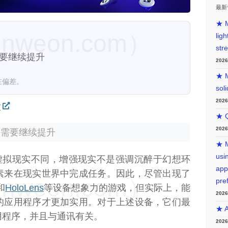
最新
★ M
weon.com）
lig
str
仍需要继续提升
202
★ M
在偏差。
sol
202
y
★ Q
202
但仍需要继续提升
★ M
usin
虚拟现实不同，增强现实不是强调沉醉于幻想环
app
素来在现实世界中完成任务。因此，尽管出现了
weon.com）
pre
和
HoloLens
等设备想象力的游戏，但实际上，能
202
的应用程序才更加实用。对于上述设备，它们最
★ A
用程序，并且与通讯有关。
202