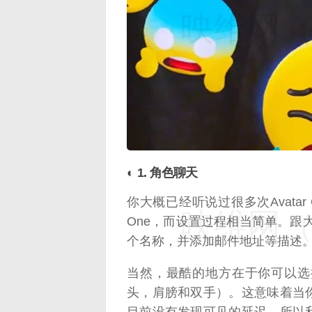
映维网（n
◐ 1. 角色聊天
你大概已经听说过很多次Avatar 
映维网（n
One，而设置过程相当简单。跟
个名称，并添加邮件地址等描述
当然，最酷的地方在于你可以选
头，肩膀和双手）。这意味着当
目前没有发现可见的延迟，所以