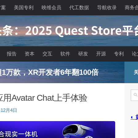
方案
美国专利
映维会员
代工数据
导航收录
商务
报告
资本
交互
软件
研发
开源
专利
论
已超1万款，XR开发者6年翻100倍
关
搜
交应用Avatar Chat上手体验
索
年12月4日
◐