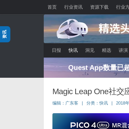
首页
行业资讯
资源下载
行业
跳至内容
资讯
日报
快讯
洞见
精选
讲演
Quest App数量
Magic Leap One社
编辑：
广东客
|
分类：
快讯
|
2018