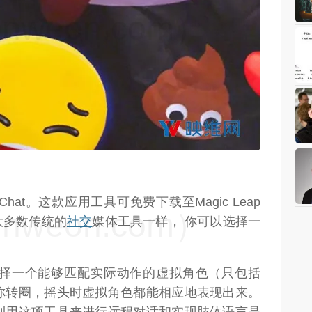
weon.com）
Chat。这款应用工具可免费下载至Magic Leap
weon.com）
大多数传统的
社交
媒体工具一样， 你可以选择一
。
择一个能够匹配实际动作的虚拟角色（只包括
你转圈，摇头时虚拟角色都能相应地表现出来。
利用这项工具来进行远程对话和实现肢体语言是