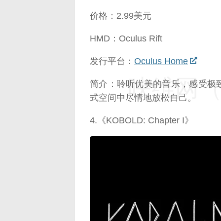
价格：2.99美元
HMD：Oculus Rift
发行平台：
Oculus Home
映维网（n
简介：聆听优美的音乐，感受极
式空间中尽情地放松自己。
4.《KOBOLD: Chapter I》