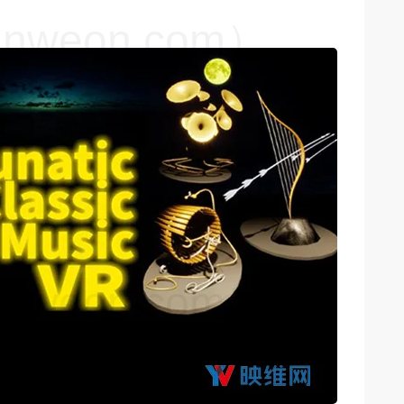
weon.com）
weon.com）