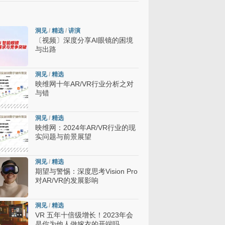
洞见
/
精选
/
讲演
〔视频〕深度分享AI眼镜的困境
与出路
洞见
/
精选
映维网十年AR/VR行业分析之对
与错
洞见
/
精选
映维网：2024年AR/VR行业的现
实问题与前景展望
洞见
/
精选
期望与警惕：深度思考Vision Pro
对AR/VR的发展影响
洞见
/
精选
VR 五年十倍级增长！2023年会
是你为他人做嫁衣的开端吗