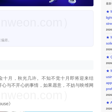
最新
★ M
lig
weon.com）
str
202
★ M
在偏差。
sol
202
★ Q
202
★ M
usin
金十月，秋光几许。不知不觉十月即将迎来结
app
开心与不开心的事情，如果愿意，不妨与映维网
pre
weon.com）
202
★ A
ehouse》
202