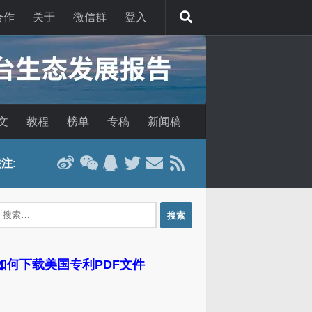
合作
关于
微信群
登入
文
教程
榜单
专稿
新闻稿
注:
：
 如何下载美国专利PDF文件