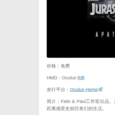
映维网（n
价格：免费
HMD：Oculus
Rift
发行平台：
Oculus Home
简介：Felix & Paul工作
距离感受史前巨兽们的生活。