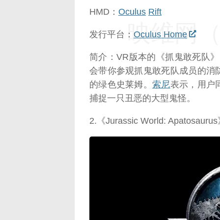
HMD：
Oculus
Rift
映维网（n
发行平台：
Oculus Home
简介：VR版本的《抓鬼敢死队
会带你参观抓鬼敢死队成员的消
的绿色史莱姆。
索尼
表示，用户
捕捉一只丑恶的大型鬼怪。
2.《Jurassic World: Apatosauru
映维网（n