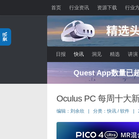
首页
行业资讯
资源下载
行业
跳至内容
资讯
日报
快讯
洞见
精选
讲演
Quest App数量
Oculus PC 每周十大
编辑：
刘余欣
|
分类：
快讯
/
软件
|