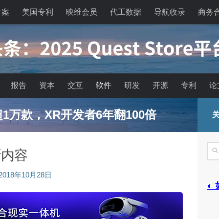
方案
美国专利
映维会员
代工数据
导航收录
商务
报告
资本
交互
软件
研发
开源
专利
论
已超1万款，XR开发者6年翻100倍
关
搜
新内容
索
2018年10月28日
◐