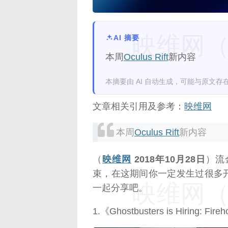
映维网（n
AI 摘要
本周
Oculus Rift
新内容
本摘要由 AI 自动生成，可能与原文存
文章相关引用及参考：
映维网
本周
Oculus Rift
新内容
（
映维网
2018年10月28日
）流
束，在这期间你一定发生过很多
映维网（n
一起分享吧。
1.《Ghostbusters is Hiring: Fir