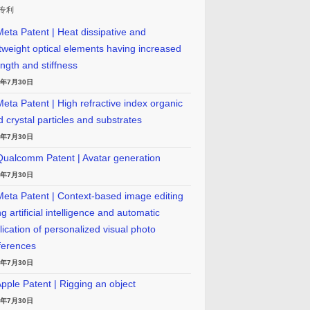
专利
eta Patent | Heat dissipative and
htweight optical elements having increased
ength and stiffness
6年7月30日
eta Patent | High refractive index organic
id crystal particles and substrates
6年7月30日
ualcomm Patent | Avatar generation
6年7月30日
eta Patent | Context-based image editing
g artificial intelligence and automatic
lication of personalized visual photo
ferences
6年7月30日
pple Patent | Rigging an object
6年7月30日