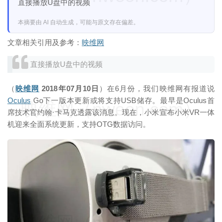
直接播放U盘中的视频
本摘要由 AI 自动生成，可能与原文存在偏差。
文章相关引用及参考：
映维网
直接播放U盘中的视频
（
映维网
2018年07月10日
）在6月份，我们映维网有报道说
Oculus
Go下一版本更新或将支持USB储存。最早是Oculus首
映维网（nweon.com）
席技术官约翰·卡马克透露该消息。现在，小米宣布小米VR一体
机迎来全面系统更新，支持OTG数据访问。