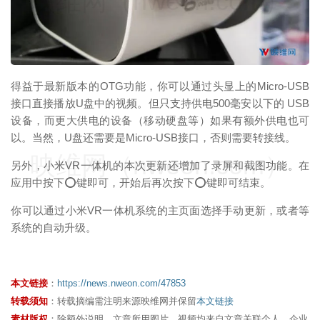
映维网（nweon.com）
得益于最新版本的OTG功能，你可以通过头显上的Micro-USB
接口直接播放U盘中的视频。但只支持供电500毫安以下的 USB
设备，而更大供电的设备（移动硬盘等）如果有额外供电也可
以。当然，U盘还需要是Micro-USB接口，否则需要转接线。
映维网（nweon.com）
另外，小米VR一体机的本次更新还增加了录屏和截图功能。在
应用中按下⭕键即可，开始后再次按下⭕键即可结束。
​​你可以通过小米VR一体机系统的主页面选择手动更新，或者等
系统的自动升级。
本文链接
：
https://news.nweon.com/47853
转载须知
：转载摘编需注明来源映维网并保留
本文链接
素材版权
：除额外说明，文章所用图片、视频均来自文章关联个人、企业