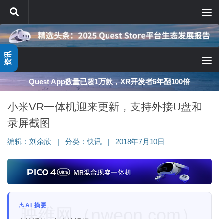
跳至内容
资讯
Quest App数量已超1万款，XR开发者6年翻100倍
小米VR一体机迎来更新，支持外接U盘和
录屏截图
编辑：
刘余欣
|
分类：
快讯
|
2018年7月10日
AI 摘要
映维网（nweon.com）