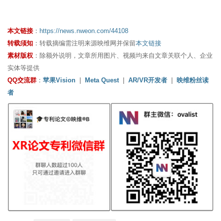
本文链接
：
https://news.nweon.com/44108
转载须知
：转载摘编需注明来源映维网并保留
本文链接
素材版权
：除额外说明，文章所用图片、视频均来自文章关联个人、企业
实体等提供
QQ交流群
：
苹果Vision
|
Meta Quest
|
AR/VR开发者
|
映维粉丝读
者