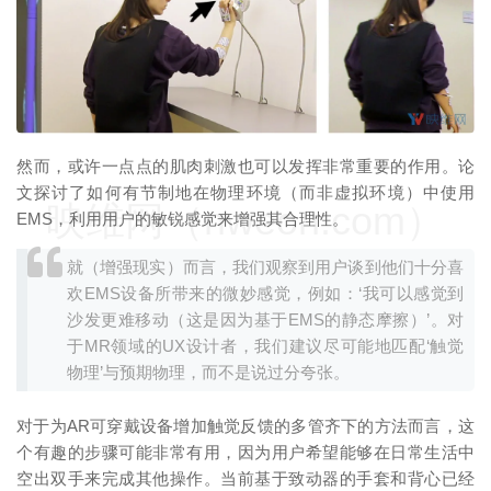
然而，或许一点点的肌肉刺激也可以发挥非常重要的作用。论
文探讨了如何有节制地在物理环境（而非虚拟环境）中使用
映维网（nweon.com）
EMS，利用用户的敏锐感觉来增强其合理性。
就（增强现实）而言，我们观察到用户谈到他们十分喜
欢EMS设备所带来的微妙感觉，例如：‘我可以感觉到
沙发更难移动（这是因为基于EMS的静态摩擦）’。对
于MR领域的UX设计者，我们建议尽可能地匹配‘触觉
物理’与预期物理，而不是说过分夸张。
对于为AR可穿戴设备增加触觉反馈的多管齐下的方法而言，这
个有趣的步骤可能非常有用，因为用户希望能够在日常生活中
空出双手来完成其他操作。当前基于致动器的手套和背心已经