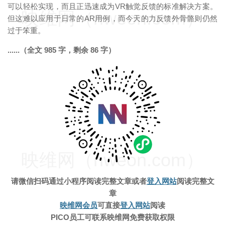
可以轻松实现，而且正迅速成为VR触觉反馈的标准解决方案。
映维网（nweon.com）
但这难以应用于日常的AR用例，而今天的力反馈外骨骼则仍然
过于笨重。
......（全文 985 字，剩余 86 字）
映维网（nweon.com）
请微信扫码通过小程序阅读完整文章
或者
登入网站
阅读完整文
章
映维网会员
可直接
登入网站
阅读
PICO员工可联系映维网免费获取权限