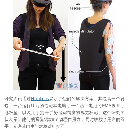
映维网（nweon.com）
研究人员通过
HoloLens
展示了他们的解决方案，其包含一个背
包，一台运行Uniy的笔记本电脑，一个基于电池的EMS设备，
电极垫，以及用于提升手势追踪精度的视觉标记。这个研究团
映维网（nweon.com）
队表示，他们的系统“增加了物理作用力，同时解放了用户的双
手，允许其自由与对象进行交互”。