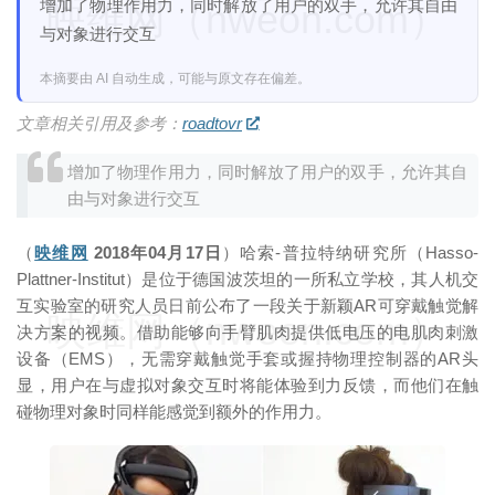
增加了物理作用力，同时解放了用户的双手，允许其自由
映维网（nweon.com）
与对象进行交互
本摘要由 AI 自动生成，可能与原文存在偏差。
文章相关引用及参考：
roadtovr
增加了物理作用力，同时解放了用户的双手，允许其自
由与对象进行交互
（
映维网
2018年04月17日
）哈索-普拉特纳研究所（Hasso-
Plattner-Institut）是位于德国波茨坦的一所私立学校，其人机交
互实验室的研究人员日前公布了一段关于新颖AR可穿戴触觉解
映维网（nweon.com）
决方案的视频。借助能够向手臂肌肉提供低电压的电肌肉刺激
设备（EMS），无需穿戴触觉手套或握持物理控制器的AR头
显，用户在与虚拟对象交互时将能体验到力反馈，而他们在触
碰物理对象时同样能感觉到额外的作用力。