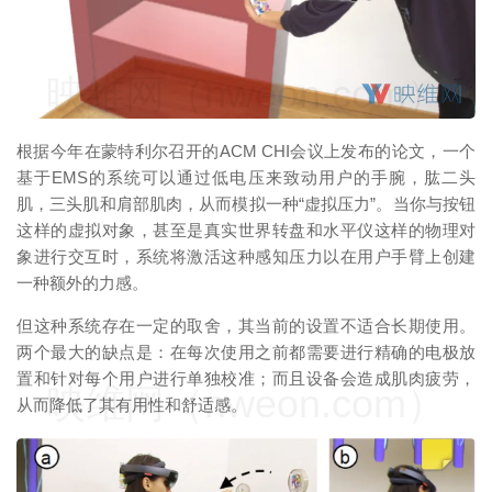
映维网（nweon.com）
根据今年在蒙特利尔召开的ACM CHI会议上发布的论文，一个
基于EMS的系统可以通过低电压来致动用户的手腕，肱二头
肌，三头肌和肩部肌肉，从而模拟一种“虚拟压力”。当你与按钮
这样的虚拟对象，甚至是真实世界转盘和水平仪这样的物理对
象进行交互时，系统将激活这种感知压力以在用户手臂上创建
一种额外的力感。
但这种系统存在一定的取舍，其当前的设置不适合长期使用。
两个最大的缺点是：在每次使用之前都需要进行精确的电极放
置和针对每个用户进行单独校准；而且设备会造成肌肉疲劳，
映维网（nweon.com）
从而降低了其有用性和舒适感。