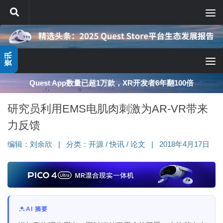
跳至内容
资讯
深度分享：AI智能眼镜的现实困境与严峻出路
研究员利用EMS电肌肉刺激为AR-VR带来
力反馈
编辑：
刘余欣
|
分类：
开源
/
快讯
/
论文
|
2018年4月17日
AI 摘要