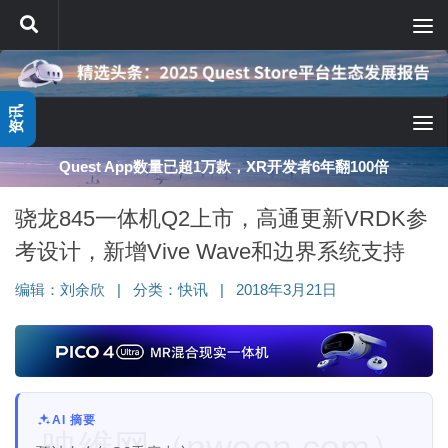
跳至内容
资讯
深度分享：AI智能眼镜的现实困境与严峻出路
骁龙845一体机Q2上市，高通更新VRDK参
考设计，新增Vive Wave和边界系统支持
编辑：
刘余欣
|
分类：
快讯
|
2018年3月21日
AI 摘要
映维网（nweon.com）