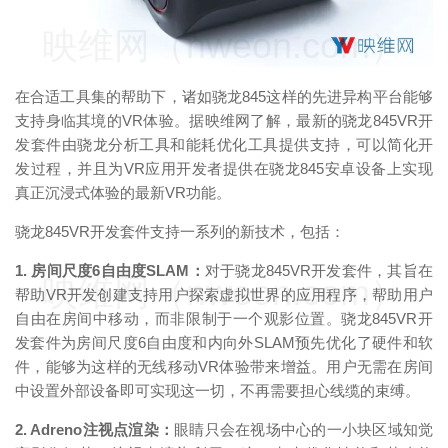
映维网（nweon.com）
在合适工具集的帮助下，诸如骁龙845这样的先进异构平台能够
支持身临其境的VR体验。据映维网了解，最新的骁龙845VR开
发套件由骁龙分析工具和能耗优化工具提供支持，可以简化开
发过程，并且为VR应用开发者提供在骁龙845安卓设备上实现
真正沉浸式体验的最新VR功能。
骁龙845VR开发套件支持一系列的新技术，包括：
1. 房间尺度6自由度SLAM：
对于骁龙845VR开发套件，其旨在
映维网（nweon.com）
帮助VR开发创建支持用户探索虚拟世界的应用程序，帮助用户
自由在房间中移动，而非限制于一个观影位置。骁龙845VR开
发套件为房间尺度6自由度和内向外SLAM预先优化了硬件和软
件，能够为这样的无线移动VR体验带来增益。用户无需在房间
中设置外部设备即可实现这一切，不再需要担心线缆的束缚。
2. Adreno注视点渲染：
眼睛只会在视场中心的一小块区域知觉