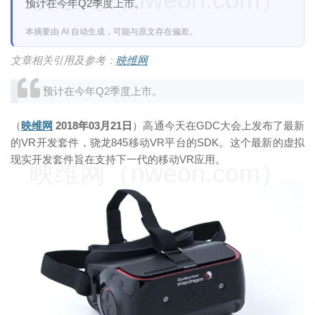
预计在今年Q2季度上市。
本摘要由 AI 自动生成，可能与原文存在偏差。
文章相关引用及参考：
映维网
预计在今年Q2季度上市。
（
映维网
2018年03月21日
）高通今天在GDC大会上发布了最新
的VR开发套件，骁龙845移动VR平台的SDK。这个最新的虚拟
现实开发套件旨在支持下一代的移动VR应用。
映维网（nweon.com）