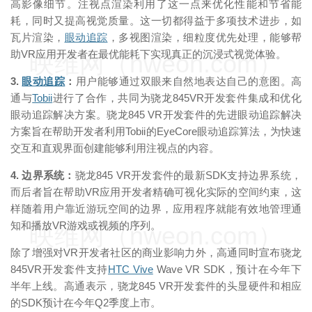
高影像细节。注视点渲染利用了这一点来优化性能和节省能
耗，同时又提高视觉质量。这一切都得益于多项技术进步，如
瓦片渲染，
眼动追踪
，多视图渲染，细粒度优先处理，能够帮
助VR应用开发者在最优能耗下实现真正的沉浸式视觉体验。
映维网（nweon.com）
3.
眼动追踪
：
用户能够通过双眼来自然地表达自己的意图。高
通与
Tobii
进行了合作，共同为骁龙845VR开发套件集成和优化
眼动追踪解决方案。骁龙845 VR开发套件的先进眼动追踪解决
方案旨在帮助开发者利用Tobii的EyeCore眼动追踪算法，为快速
交互和直观界面创建能够利用注视点的内容。
4. 边界系统：
骁龙845 VR开发套件的最新SDK支持边界系统，
而后者旨在帮助VR应用开发者精确可视化实际的空间约束，这
样随着用户靠近游玩空间的边界，应用程序就能有效地管理通
知和播放VR游戏或视频的序列。
映维网（nweon.com）
除了增强对VR开发者社区的商业影响力外，高通同时宣布骁龙
845VR开发套件支持
HTC Vive
Wave VR SDK，预计在今年下
半年上线。高通表示，骁龙845 VR开发套件的头显硬件和相应
的SDK预计在今年Q2季度上市。