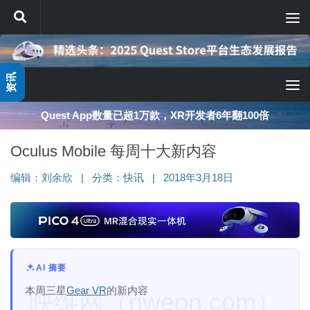
跳至内容
资讯
深度分享：AI智能眼镜的现实困境与严峻出路
Oculus Mobile 每周十大新内容
编辑：
刘余欣
|
分类：
快讯
|
2018年3月18日
AI 摘要
本周三星
Gear VR
的新内容
映维网（nweon.com）