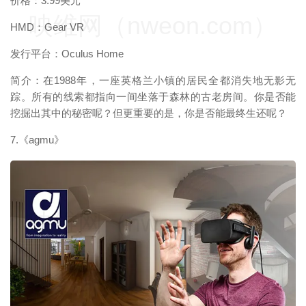
价格：3.99美元
映维网（nweon.com）
HMD：Gear VR
发行平台：Oculus Home
简介：在1988年，一座英格兰小镇的居民全都消失地无影无
踪。所有的线索都指向一间坐落于森林的古老房间。你是否能
挖掘出其中的秘密呢？但更重要的是，你是否能最终生还呢？
7.《agmu》
映维网（nweon.com）