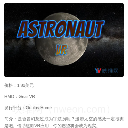
映维网（nweon.com）
价格：1.99美元
HMD：Gear VR
映维网（nweon.com）
发行平台：Oculus Home
简介：是否曾幻想过成为宇航员呢？漫游太空的感觉一定很爽
是吧。借助这款VR应用，你的愿望将会成为现实。