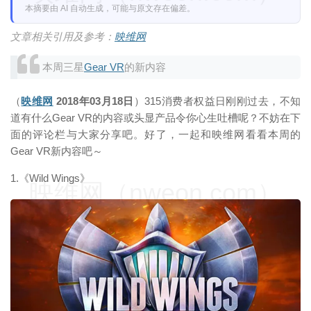
本摘要由 AI 自动生成，可能与原文存在偏差。
文章相关引用及参考：
映维网
本周三星
Gear VR
的新内容
（
映维网
2018年03月18日
）315消费者权益日刚刚过去，不知
道有什么Gear VR的内容或头显产品令你心生吐槽呢？不妨在下
面的评论栏与大家分享吧。好了，一起和映维网看看本周的
Gear VR新内容吧～
1.《Wild Wings》
映维网（nweon.com）