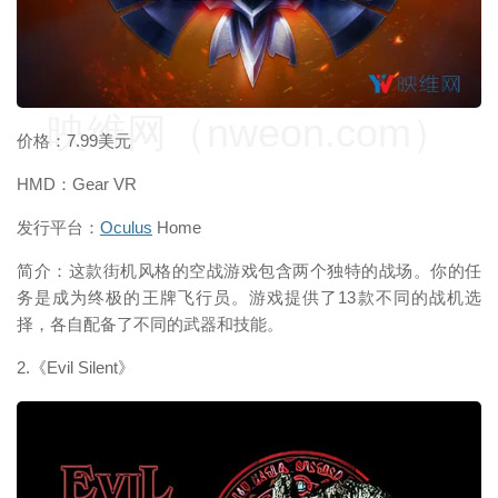
映维网（nweon.com）
价格：7.99美元
HMD：Gear VR
发行平台：
Oculus
Home
简介：这款街机风格的空战游戏包含两个独特的战场。你的任
务是成为终极的王牌飞行员。游戏提供了13款不同的战机选
择，各自配备了不同的武器和技能。
2.《Evil Silent》
映维网（nweon.com）