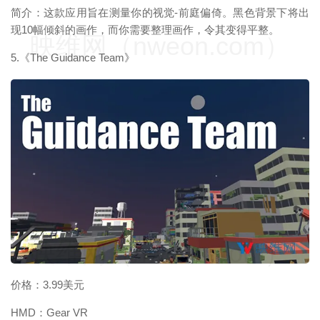
简介：这款应用旨在测量你的视觉-前庭偏倚。黑色背景下将出
现10幅倾斜的画作，而你需要整理画作，令其变得平整。
映维网（nweon.com）
5.《The Guidance Team》
映维网（nweon.com）
价格：3.99美元
HMD：Gear VR