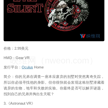
价格：2.99美元
映维网（nweon.com）
HMD：Gear VR
发行平台：
Oculus
Home
简介：你的兄弟在调查一座本应废弃的别墅时突然离奇失踪，
所以你必须寻找他的身影。但你很快就会发现这栋别墅潜藏着
诡异的生物，地牢和失败的实验。你最终是否可以解开谜题，
找到自己的兄弟并掏出生天呢？
3.《Astronaut VR》