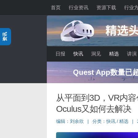
首页
行业资讯
资源下载
行业
跳至内容
资讯
日报
快讯
洞见
精选
讲演
Quest App数量
从平面到3D，VR内
Oculus又如何去解决
编辑：
刘余欣
|
分类：
快讯
/
精选
|