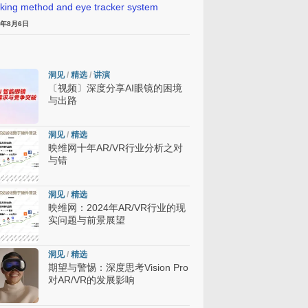
cking method and eye tracker system
6年8月6日
洞见
/
精选
/
讲演
〔视频〕深度分享AI眼镜的困境
与出路
洞见
/
精选
映维网十年AR/VR行业分析之对
与错
洞见
/
精选
映维网：2024年AR/VR行业的现
实问题与前景展望
洞见
/
精选
期望与警惕：深度思考Vision Pro
对AR/VR的发展影响