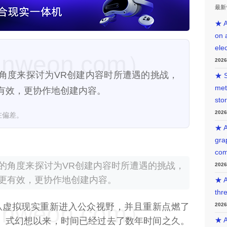
最新
★ A
on 
ele
weon.com）
202
角度来探讨为VR创建内容时所遭遇的挑战，
★ S
met
有效，更协作地创建内容。
sto
202
在偏差。
★ A
gra
com
的角度来探讨为VR创建内容时所遭遇的挑战，
202
更有效，更协作地创建内容。
★ A
thr
weon.com）
从虚拟现实重新进入公众视野，并且重新点燃了
202
国》式幻想以来，时间已经过去了数年时间之久。
★ A