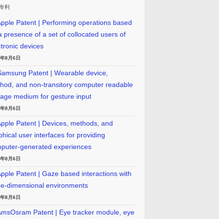
专利
pple Patent | Performing operations based
a presence of a set of collocated users of
ctronic devices
6年8月6日
amsung Patent | Wearable device,
hod, and non-transitory computer readable
rage medium for gesture input
6年8月6日
pple Patent | Devices, methods, and
phical user interfaces for providing
puter-generated experiences
6年8月6日
pple Patent | Gaze based interactions with
ee-dimensional environments
6年8月6日
msOsram Patent | Eye tracker module, eye