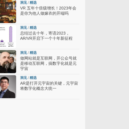
洞见
/
精选
VR 五年十倍级增长！2023年会
是你为他人做嫁衣的开端吗
洞见
/
精选
总结过去十年，寄语2023，
AR/VR开启下一个十年新征程
洞见
/
精选
做网站就是互联网，开公众号就
是移动互联网，搞数字化就是元
宇宙
洞见
/
精选
AR是打开元宇宙的关键，元宇宙
将数字化概念大统一