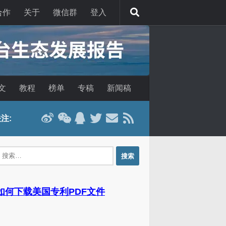
合作
关于
微信群
登入
文
教程
榜单
专稿
新闻稿
注:
：
 如何下载美国专利PDF文件