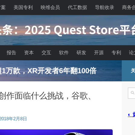
方案
美国专利
映维会员
代工数据
导航收录
商务
报告
资本
交互
软件
研发
开源
专利
论
已超1万款，XR开发者6年翻100倍
关
搜
容创作面临什么挑战，谷歌、
索
◐
2018年2月8日