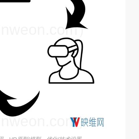
weon.com）
weon.com）