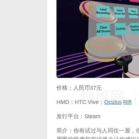
映维网（n
价格：人民币37元
映维网（n
HMD：HTC Vive；
Oculus
Rift
发行平台：Steam
简介：你有试过与人同住一屋，