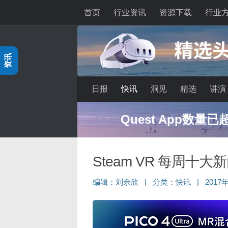
首页
行业资讯
资源下载
行业
跳至内容
资讯
日报
快讯
洞见
精选
讲演
Quest App数量
Steam VR 每周十大
编辑：
刘余欣
|
分类：
快讯
|
2017