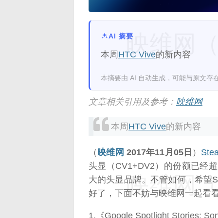
映维网（n
AI 摘要
本周
HTC Vive
的新内容
本摘要由 AI 自动生成，可能与原文存
文章相关引用及参考：
映维网
本周
HTC Vive
的新内容
（
映维网
2017年11月05日
）
Ste
头显（CV1+DV2）的份额已经超越
映维网（n
大的头显品牌。不管如何，希望S
好了，下面不妨与映维网一起看看本
1.《Google Spotlight Stories: So