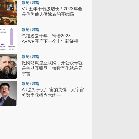
洞见
/
精选
VR 五年十倍级增长！2023年会
是你为他人做嫁衣的开端吗
洞见
/
精选
总结过去十年，寄语2023，
AR/VR开启下一个十年新征程
洞见
/
精选
做网站就是互联网，开公众号就
是移动互联网，搞数字化就是元
宇宙
洞见
/
精选
AR是打开元宇宙的关键，元宇宙
将数字化概念大统一