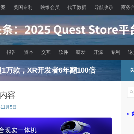
方案
美国专利
映维会员
代工数据
导航收录
商务
报告
资本
交互
软件
研发
开源
专利
论
已超1万款，XR开发者6年翻100倍
关
搜
新内容
索
年11月5日
◐