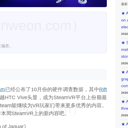
最新
★ A
on 
weon.com）
ele
202
★ S
在偏差。
met
sto
202
★ A
gra
com
am
已经公布了10月份的硬件调查数据，其中
Rift
202
HTC Vive头显，成为SteamVR平台上份额最
★ A
weon.com）
team能继续为VR玩家们带来更多优秀的内容。
thr
周SteamVR上的新内容吧。
202
★ A
n of Jaguar》