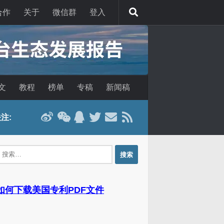
合作
关于
微信群
登入
文
教程
榜单
专稿
新闻稿
注:
：
 如何下载美国专利PDF文件