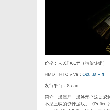
映维网（n
价格：人民币61元（特价促销）
HMD：HTC Vive；
Oculus Rift
发行平台：Steam
简介：没僵尸，没异形？这是恐
不见三魄的惊悚游戏。《Refic