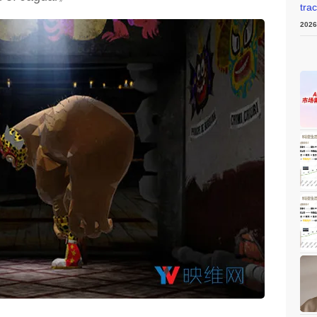
tra
202
weon.com）