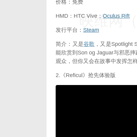
价格：免费
映维网（n
HMD：HTC Vive；
Oculus Rift
发行平台：
Steam
简介：又是
谷歌
，又是Spotlig
能欣赏到Son og Jaguar
观众，但你又会在故事中发挥怎
2.《Reficul》抢先体验版
映维网（n