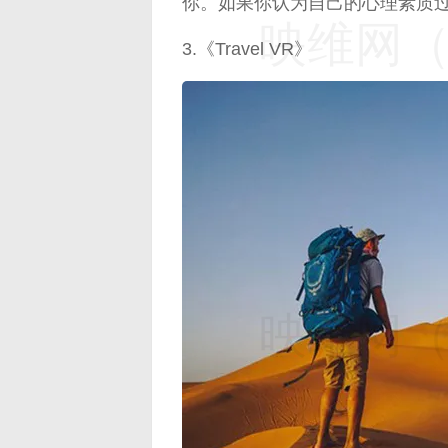
你。如果你认为自己的心理素质
映维网（n
3.《Travel VR》
映维网（n