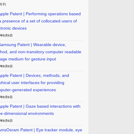
专利
pple Patent | Performing operations based
a presence of a set of collocated users of
ctronic devices
6年8月6日
amsung Patent | Wearable device,
hod, and non-transitory computer readable
rage medium for gesture input
6年8月6日
pple Patent | Devices, methods, and
phical user interfaces for providing
puter-generated experiences
6年8月6日
pple Patent | Gaze based interactions with
ee-dimensional environments
6年8月6日
msOsram Patent | Eye tracker module, eye