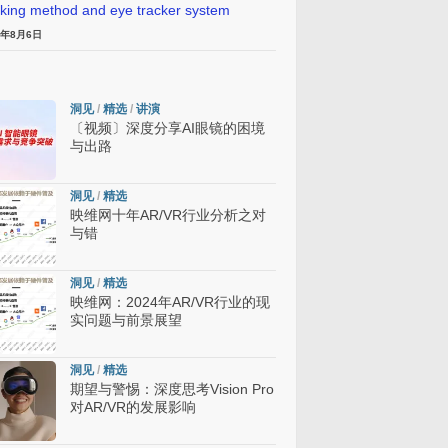
cking method and eye tracker system
6年8月6日
洞见
/
精选
/
讲演
〔视频〕深度分享AI眼镜的困境
与出路
洞见
/
精选
映维网十年AR/VR行业分析之对
与错
洞见
/
精选
映维网：2024年AR/VR行业的现
实问题与前景展望
洞见
/
精选
期望与警惕：深度思考Vision Pro
对AR/VR的发展影响