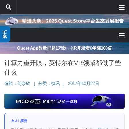
跳至内容
资讯
深度分享：AI智能眼镜的现实困境与严峻出路
计算力重开眼，英特尔在VR领域都做了些
什么
编辑：
刘余欣
|
分类：
快讯
|
2017年10月27日
AI 摘要