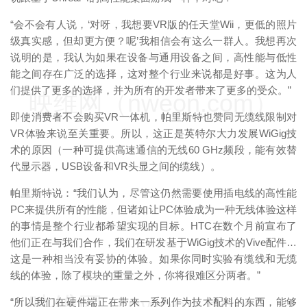
“会不会有人说，‘对呀，我想要VR版的任天堂Wii，更低的照片
级真实感，但却更方便？呢’我相信会有这么一群人。我想再次
说明的是，我认为如果在设备与通用设备之间，高性能与低性
能之间存在广泛的选择，这对整个行业来说都是好事。这为人
们提供了更多的选择，并为所有的开发者带来了更多的受众。”
映维网（nweon.com）
即使消费者不会购买VR一体机，帕里斯特也赞同无缆线限制对
VR体验来说至关重要。所以，这正是英特尔大力发展WiGig技
术的原因（一种可提供高速通信的无线60 GHz频段，能有效替
代显示器，USB设备和VR头显之间的缆线）。
帕里斯特说：“我们认为，尽管这仍然需要使用插电线的高性能
PC来提供所有的性能，但诸如让PC体验成为一种无线体验这样
的事情是整个行业都希望实现的目标。HTC在数个月前宣布了
他们正在与我们合作，我们在研发基于WiGig技术的Vive配件…
这是一种相当没有妥协的体验。如果你同时实验有缆线和无缆
线的体验，除了模块的重量之外，你将很难区分两者。”
映维网（nweon.com）
“所以我们在硬件端正在带来一系列作为技术配料的东西，能够