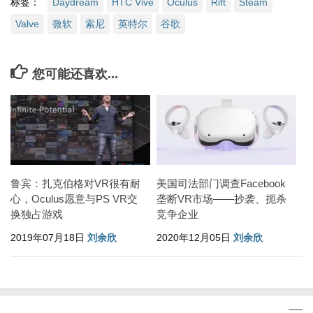
标签：
Daydream
HTC Vive
Oculus
Rift
Steam
Valve
微软
索尼
英特尔
谷歌
您可能还喜欢...
鲁宾：扎克伯格对VR很有耐
美国司法部门调查Facebook
心，Oculus愿意与PS VR交
垄断VR市场——抄袭、扼杀
换独占游戏
竞争企业
2019年07月18日
刘余欣
2020年12月05日
刘余欣