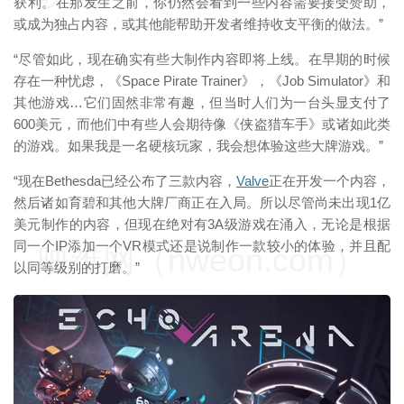
获利。在那发生之前，你仍然会看到一些内容需要接受赞助，
或成为独占内容，或其他能帮助开发者维持收支平衡的做法。”
“尽管如此，现在确实有些大制作内容即将上线。在早期的时候
存在一种忧虑，《Space Pirate Trainer》，《Job Simulator》和
其他游戏…它们固然非常有趣，但当时人们为一台头显支付了
600美元，而他们中有些人会期待像《侠盗猎车手》或诸如此类
的游戏。如果我是一名硬核玩家，我会想体验这些大牌游戏。”
“现在Bethesda已经公布了三款内容，
Valve
正在开发一个内容，
然后诸如育碧和其他大牌厂商正在入局。所以尽管尚未出现1亿
美元制作的内容，但现在绝对有3A级游戏在涌入，无论是根据
同一个IP添加一个VR模式还是说制作一款较小的体验，并且配
映维网（nweon.com）
以同等级别的打磨。”