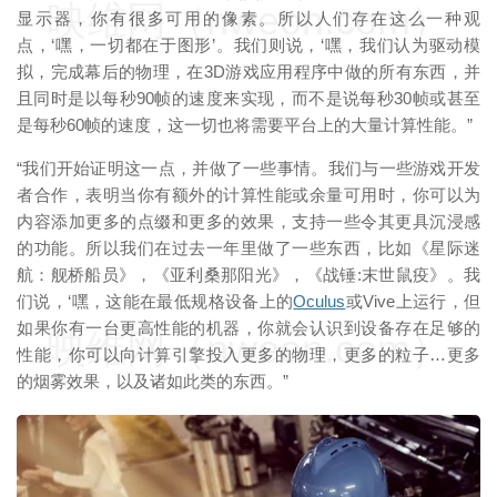
映维网（nweon.com）
显示器，你有很多可用的像素。所以人们存在这么一种观
点，‘嘿，一切都在于图形’。我们则说，‘嘿，我们认为驱动模
拟，完成幕后的物理，在3D游戏应用程序中做的所有东西，并
且同时是以每秒90帧的速度来实现，而不是说每秒30帧或甚至
是每秒60帧的速度，这一切也将需要平台上的大量计算性能。”
“我们开始证明这一点，并做了一些事情。我们与一些游戏开发
者合作，表明当你有额外的计算性能或余量可用时，你可以为
内容添加更多的点缀和更多的效果，支持一些令其更具沉浸感
的功能。所以我们在过去一年里做了一些东西，比如《星际迷
航：舰桥船员》，《亚利桑那阳光》，《战锤:末世鼠疫》。我
们说，‘嘿，这能在最低规格设备上的
Oculus
或Vive上运行，但
如果你有一台更高性能的机器，你就会认识到设备存在足够的
映维网（nweon.com）
性能，你可以向计算引擎投入更多的物理，更多的粒子…更多
的烟雾效果，以及诸如此类的东西。”