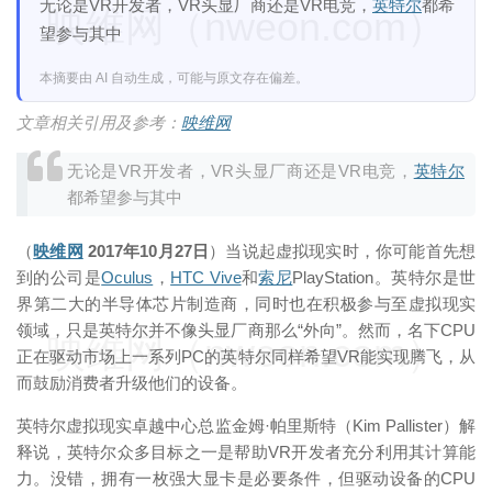
无论是VR开发者，VR头显厂商还是VR电竞，
英特尔
都希
映维网（nweon.com）
望参与其中
本摘要由 AI 自动生成，可能与原文存在偏差。
文章相关引用及参考：
映维网
无论是VR开发者，VR头显厂商还是VR电竞，
英特尔
都希望参与其中
（
映维网
2017年10月27日
）当说起虚拟现实时，你可能首先想
到的公司是
Oculus
，
HTC Vive
和
索尼
PlayStation。英特尔是世
界第二大的半导体芯片制造商，同时也在积极参与至虚拟现实
领域，只是英特尔并不像头显厂商那么“外向”。然而，名下CPU
映维网（nweon.com）
正在驱动市场上一系列PC的英特尔同样希望VR能实现腾飞，从
而鼓励消费者升级他们的设备。
英特尔虚拟现实卓越中心总监金姆·帕里斯特（Kim Pallister）解
释说，英特尔众多目标之一是帮助VR开发者充分利用其计算能
力。没错，拥有一枚强大显卡是必要条件，但驱动设备的CPU