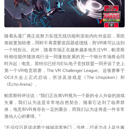
随着头显厂商正在努力实现无线功能和添加内向外追踪，系统
映维网（nweon.com）
将能更加轻便，同时不再需要追踪器或缆线，而VR将可以达到
一个转折点。此外，随着市场正在越来越多地关注VR，帕里斯
特相信能伴随游戏行业一同蓬勃发展的另一个细分市场将会同
时兴起：电竞。英特尔已经与ESL电子竞技联盟一同开设了史上
第一个VR电竞联赛，The VR Challenger League。这项赛事于
OC4大会上正式启动，所涉及游戏是《The Unspoken》和
《Echo Arena》。
帕里斯特评论说：“我们正在将VR视为一个新的令人兴奋的游戏
矢量，我们认为这是非常地自然契合。随着它达到了临界群
体，电竞和VR将存在一定的重合，而我们认为这将是一件非常
激动人心的事情。”
映维网（nweon.com）
“不仅仅只是说这两个领域非常热门，当然，巧克力点上花生酱