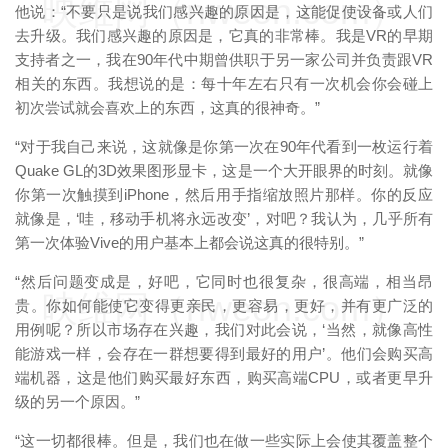
映维网（nweon.com）
他说：“不要只是说我们感兴趣的原因是，这能促使设备或人们
去升级。我们感兴趣的原因是，它真的非常棒。我是VR的早期
支持者之一，我在90年代中期曾供职于另一家公司并负责跟VR
相关的东西。我想说的是：每十年左右只有一次机会你会碰上
初次尝试就会喜欢上的东西，这真的很神奇。”
“对于我自己来说，这就像是你第一次在90年代看到一枚运行着
Quake GL的3D效果图形显卡，这是一个大开眼界的时刻。就像
你第一次触摸到iPhone，然后用手指缩放照片那样。你的反应
就像是，‘哇，移动手机将永远改变’，对吧？我认为，几乎所有
第一次体验Vive的用户基本上都会说这真的很特别。”
“然后问题变成是，好吧，它同时也很复杂，很高端，相当昂
映维网（nweon.com）
贵。你如何能使它变得更亲民，更容易，更好，并有更广泛的
用例呢？所以市场存在兴趣，我们对此会说，‘当然，就像高性
能游戏一样，会存在一群想要得到最好的用户’。他们会购买高
端机器，这是他们购买最好东西，购买高端CPU，或者更早升
级的另一个原因。”
“这一切都很棒。但是，我们也在做一些实际上会使其覆盖整个