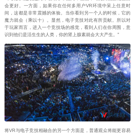
会更好。一方面，如果你在任何多用户VR环境中呆上任意时
间，这都是非常震撼的体验。当你看到另一个人的时候，它的
魔力就会（乘以十）。显然，电子竞技对此有所贡献。所以对
于玩家而言，进入一个竞技场的感觉，看到人们在你周围，意
识到他们是活生生的人类，你的肾上腺素就会大大产生。”
映维网（nweon.com）
将VR与电子竞技相融合的另一个方面是，普通观众将能更容易