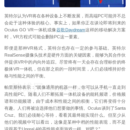
映维网（nweon.com）
英特尔认为VR将在各种设备上不断发展，而高端PC可能并不总
会处于这种体验的核心。事实上，如果你正在谈论即将到来的
Oculus GO VR一体机或像
谷歌
Daydream
这样的移动解决方案
时，VR方程式可能会删除PC这一要素。
即便是那种VR格式，英特尔也存在一定的参与基础。英特尔
RealSense摄像头技术是硬件方面的关键因素，能够为其合作伙
伴提供VR中的内向外追踪。尽管终有一天会存在合理标价的终
极体VR一体机，但在那之前的一段时间里，人们必须维持好价
格与性能之间的平衡。
映维网（nweon.com）
帕里斯特表示：“就像通用的机器一样，你可以从手机一直走到
高性能PC。随着人们不断拓展一体机设备的能耗频谱，价格频
谱和功能频谱，由于成本和性能之间的权衡，它们将变得十分
有趣。人们将被迫选择他们想要做的事情。Oculus谈到了Santa
Cruz。我们必须耐心等待，看看其最终能实现什么。但至少从
他们的视频中可以看出，这像是某种中档的性能表现，而不是
说跟基于Unreal 4的高性能桌面游戏一样，对吧？”