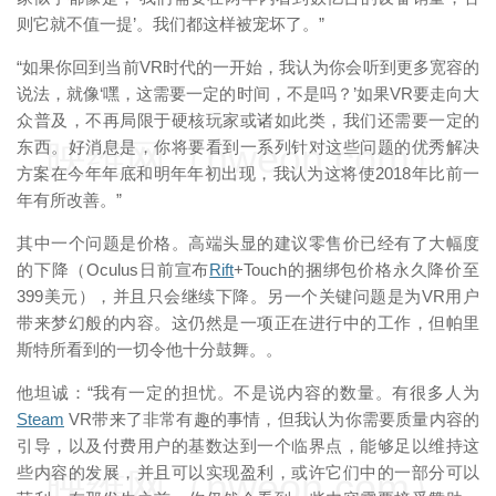
则它就不值一提’。我们都这样被宠坏了。”
“如果你回到当前VR时代的一开始，我认为你会听到更多宽容的
说法，就像‘嘿，这需要一定的时间，不是吗？’如果VR要走向大
众普及，不再局限于硬核玩家或诸如此类，我们还需要一定的
映维网（nweon.com）
东西。好消息是，你将要看到一系列针对这些问题的优秀解决
方案在今年年底和明年年初出现，我认为这将使2018年比前一
年有所改善。”
其中一个问题是价格。高端头显的建议零售价已经有了大幅度
的下降（Oculus日前宣布
Rift
+Touch的捆绑包价格永久降价至
399美元），并且只会继续下降。另一个关键问题是为VR用户
带来梦幻般的内容。这仍然是一项正在进行中的工作，但帕里
斯特所看到的一切令他十分鼓舞。。
他坦诚：“我有一定的担忧。不是说内容的数量。有很多人为
Steam
VR带来了非常有趣的事情，但我认为你需要质量内容的
引导，以及付费用户的基数达到一个临界点，能够足以维持这
些内容的发展，并且可以实现盈利，或许它们中的一部分可以
映维网（nweon.com）