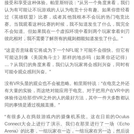
接受和享受这种体验。帕里斯特说：“从另一个角度来看，我们
认为有可能让不玩游戏的人认为电竞十分有趣。如果你曾经看
过《英雄联盟》比赛，或者其他我根本不会玩的热门电竞比
赛。当我观看这种比赛的时候，我不知道发生了什么，我完全
不会知道。但如果我在一个虚拟环境中看到两个玩家拿着剑刃
映维网（nweon.com）
彼此相对，我不需要了解所有的规则都能知道发生了什么。”
“这是否意味着它将成为下一个NFL呢？可能不会很快。但它有
可能达到像《美国角斗士》那样的地步吗（如果你还记得）
…？从我们的角度来看，我们认为玩家将会感到兴奋，同时有
可能令观众感到兴奋。”
没有VR头显的观众也不会被忽略。帕里斯特说：“在电竞之外还
有大量的实验，而这绝对能应用于电竞。对于把用户在VR中的
体验传达给那些VR之外的人的最好方法，其中一件大多数都认
同的事情是通过视频直播。”
“有很多人在捣鼓游戏内的摄像机系统。这在日前的Oculus
Connect大会上进行了演示。我们在那里进行了一场《Echo
映维网（nweon.com）
Arena》的比赛，一组玩家在一边，一组玩家在另一边，然后设