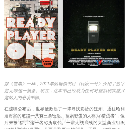
映维网（nweon.com）
跟《雪崩》一样，2011年的畅销书目《玩家一号》介绍了数字
超元域这一概念。现在，这本书已经成为任何对虚拟现实感兴
趣的人的必读书籍。
在遗嘱公布后，世界便掀起了一阵寻找彩蛋的狂潮。通往哈利
迪财富的道路一共有三条密匙。搜索彩蛋的人称为“猎蛋者”，但
映维网（nweon.com）
后来被“猎手”这一名称所取代。一家无视底线的大型商业组织