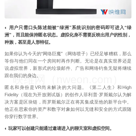
◐ 用户只需口头陈述能被“绿洲”系统识别的密码即可进入“绿
洲”，而且能保持匿名状态。虚拟化身不需要反映出用户的性别，
种族，甚至是人形特征。
如果你认为今天的“网络巨魔”（网络喷子）已经足够糟糕，那么
等你与他们同在一个房间时再作判断。无论是在真实世界还是
说虚拟世界，新形式的垃圾邮件、广告和网络钓鱼无疑将继续
跟在我们的身边。
映维网（nweon.com）
匿名和身份是VR尚未解决的大问题。《第二人生》和High
Fidelity（现在为开放测试版）的创作人菲利普·罗斯戴尔认为解
决方案是区块链，而罗斯戴尔正在将其集成至他的新平台中。
他正在思索你的资产和数字对象如何以无缝和安全的方式跟随
你穿行数字世界。
◐ 玩家可以创建只能通过邀请进入的聊天室和虚拟空间。