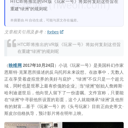
HTC即将推出的VR版《玩家一号》将如何复刻这些旨在
映维网（nweon.com）
重建“绿洲”的规则呢
本摘要由 AI 自动生成，可能与原文存在偏差。
文章相关引用及参考：
forbes
HTC即将推出的VR版《玩家一号》将如何复刻这些旨
在重建“绿洲”的规则呢
（
映维网
2017年10月24日
）小说《玩家一号》是美国科幻作家
恩斯特·克莱恩所描述的反乌托邦未来设想。在故事中，无数人
正在享受着虚拟世界的美好与庇护，“绿洲”不仅只是一个超元
映维网（nweon.com）
域，同时也是世界上最有价值的企业。当“绿洲”创始人詹姆斯·
哈利迪逝世后，他向世人留下了一份遗嘱。文件宣称，只要能
在“绿洲”中寻获他所设置的彩蛋，这个人就能继承“绿洲”及他所
有的财富…基于《玩家一号》的《头号玩家》目前正由史蒂文·
斯皮尔伯格执导，预计影片将在明年上映。