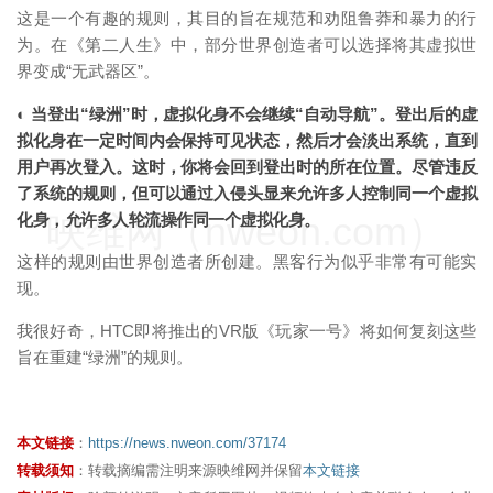
这是一个有趣的规则，其目的旨在规范和劝阻鲁莽和暴力的行
为。在《第二人生》中，部分世界创造者可以选择将其虚拟世
界变成“无武器区”。
◐ 当登出“绿洲”时，虚拟化身不会继续“自动导航”。登出后的虚
拟化身在一定时间内会保持可见状态，然后才会淡出系统，直到
用户再次登入。这时，你将会回到登出时的所在位置。尽管违反
了系统的规则，但可以通过入侵头显来允许多人控制同一个虚拟
映维网（nweon.com）
化身，允许多人轮流操作同一个虚拟化身。
这样的规则由世界创造者所创建。黑客行为似乎非常有可能实
现。
我很好奇，HTC即将推出的VR版《玩家一号》将如何复刻这些
旨在重建“绿洲”的规则。
本文链接
：
https://news.nweon.com/37174
转载须知
：转载摘编需注明来源映维网并保留
本文链接