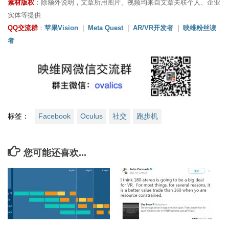
素材版权
：除额外说明，文章所用图片、视频均来自文章关联个人、企业
实体等提供
QQ交流群
：
苹果Vision
|
Meta Quest
|
AR/VR开发者
|
映维粉丝读
者
标签：
Facebook
Oculus
社交
跑步机
您可能还喜欢...