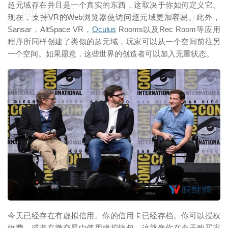
超元域存在并且是一个真实的东西，这取决于你如何定义它。
映维网（nweon.com）
现在，支持VR的Web浏览器使访问超元域更加容易。此外，
Sansar，AltSpace VR，
Oculus
Rooms以及Rec Room等应用
程序所同样创建了类似的超元域，玩家可以从一个空间前往另
一个空间。如果愿意，这些世界的创造者可以加入无重状态。
映维网（nweon.com）
今天已经存在有虚拟信用。你的信用卡已经存档。你可以授权
收费，或者在微交易中使用虚拟钱包，这就像你在今天购买应