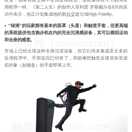
用程序一样。《第二人生》的创作人菲利普·罗斯戴尔在8月的采
访中表示，他正计划集成他的新
社交
超元域High Fidelity。
◐ “绿洲”的玩家拥有基本的面罩（头显）和触觉手套，但更高端
的系统提供包含跑步机在内的完全沉浸感设备，其可以模拟运动
映维网（nweon.com）
和全身的感觉。
市场上已经出现这种全身沉浸设备，但它们尚未集成至太多的
应用程序中。手部追踪已经有了，而能够把触觉反馈添加至虚
拟对象（如键盘）的手套即将上市。
映维网（nweon.com）