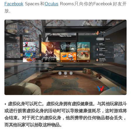
Facebook
Spaces和
Oculus
Rooms只向你的Facebook好友开
放。
映维网（nweon.com）
◐ 虚拟化身可以死亡。虚拟化身拥有虚拟健康值。与其他玩家战斗
映维网（nweon.com）
或进行损害虚拟化身的活动时可以导致健康值耗尽，这时游戏将
会结束。对于死亡的虚拟化身，他所携带的任何物品都会丢失，
而其他玩家可以拾取这种物品。