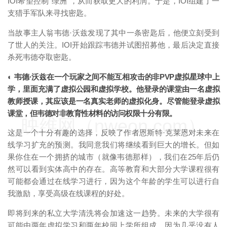
IOI希望控制“绿洲”，从而获取更大的利润。于是，IOI组建了一
支猎手军队来寻找密匙。
当故事主人翁韦德·沃兹发现了其中一条密匙后，他便立刻受到
了世人的关注。IOI开始跟踪韦德并试图招募他，最后决定直接
杀死韦德夺取密匙。
◐ 韦德·沃兹在一个玩家之间不能互相攻击的非PVP虚拟星球中上
学，里面充满了虚拟公园和虚拟学校。他登录的课堂由一名虚拟
教师授课，其应该是一名真实老师的虚拟化身。尽管能登录虚拟
课堂，但韦德对非教育性材料的访问权限十分有限。
映维网（nweon.com）
这是一个十分有趣的选择，反映了作者恩斯特·克莱恩对未来在
线学习扩充的预测。我同意我们将继续看到巨大的增长。但如
果你住在一个拥挤的城市（就像韦德那样），我们在25年后仍
然可以看到实体高中的存在。高等教育和大部分大学课程很有
可能都会通过在线学习进行，因为这个年龄的学生可以进行自
我激励，享受高级在线课程的好处。
即将到来的私立大学清洗将会加速这一趋势。未来的大学很有
可能由两年虚拟学习和两年校园上学所组成，因为几乎没有人