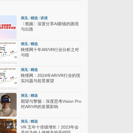
洞见
/
精选
/
讲演
〔视频〕深度分享AI眼镜的困境
与出路
洞见
/
精选
映维网十年AR/VR行业分析之对
与错
洞见
/
精选
映维网：2024年AR/VR行业的现
实问题与前景展望
洞见
/
精选
期望与警惕：深度思考Vision Pro
对AR/VR的发展影响
洞见
/
精选
VR 五年十倍级增长！2023年会
是你为他人做嫁衣的开端吗