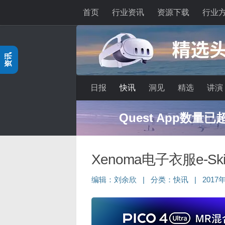
首页
行业资讯
资源下载
行业
跳至内容
资讯
日报
快讯
洞见
精选
讲演
Quest App数量
Xenoma电子衣服e-S
编辑：
刘余欣
|
分类：
快讯
|
2017