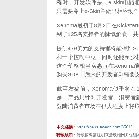
程时，开发软件是与e-skin
只需要穿上e-Skin并做出相应
Xenoma最初于8月2日在Kick
到了125名支持者的慷慨解囊，共募
提供479美元的支持者将能得到SD
和一个控制中枢，同时还能至少
这个价格相当实惠（在Xenoma
映维网（n
购买SDK，后来的开发者则需要支
截至发稿前，Xenoma似乎将在
是，产品只针对开发者。消费者
登陆消费者市场在很大程度上将
本文链接
：
https://news.nweon.com/35613
转载须知
：转载摘编需注明来源映维网并保留