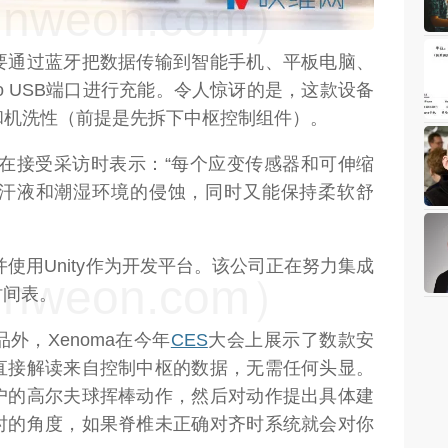
weon.com）
要通过蓝牙把数据传输到智能手机、平板电脑、
ro USB端口进行充能。令人惊讶的是，这款设备
和机洗性（前提是先拆下中枢控制组件）。
Eakin在接受采访时表示：“每个应变传感器和可伸缩
汗液和潮湿环境的侵蚀，同时又能保持柔软舒
并使用Unity作为开发平台。该公司正在努力集成
weon.com）
时间表。
外，Xenoma在今年
CES
大会上展示了数款安
直接解读来自控制中枢的数据，无需任何头显。
户的高尔夫球挥棒动作，然后对动作提出具体建
时的角度，如果脊椎未正确对齐时系统就会对你