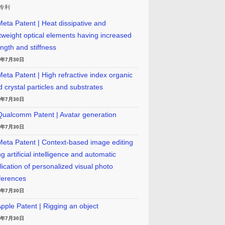
专利
eta Patent | Heat dissipative and
htweight optical elements having increased
ength and stiffness
6年7月30日
eta Patent | High refractive index organic
id crystal particles and substrates
6年7月30日
ualcomm Patent | Avatar generation
6年7月30日
eta Patent | Context-based image editing
g artificial intelligence and automatic
lication of personalized visual photo
ferences
6年7月30日
pple Patent | Rigging an object
6年7月30日