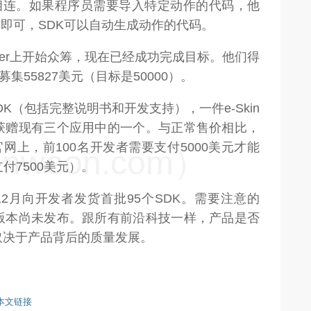
电路相连。如果程序员需要导入特定动作的代码，他
动作即可，SDK可以自动生成动作的代码。
starter上开始众筹，现在已经成功完成目标。他们得
集55827美元（目标是50000）。
K（包括完整说明书和开发支持），一件e-Skin
获赠现有三个应用中的一个。与正常售价相比，
官网上，前100名开发者需要支付5000美元才能
weon.com）
付7500美元）。
12月向开发者发货首批95个SDK。需要注意的
版本尚未发布。跟所有前沿科技一样，产品是否
取决于产品背后的质量发展。
本文链接