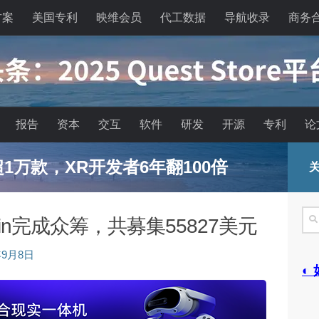
方案
美国专利
映维会员
代工数据
导航收录
商务
报告
资本
交互
软件
研发
开源
专利
论
已超1万款，XR开发者6年翻100倍
关
搜
kin完成众筹，共募集55827美元
索
年9月8日
◐