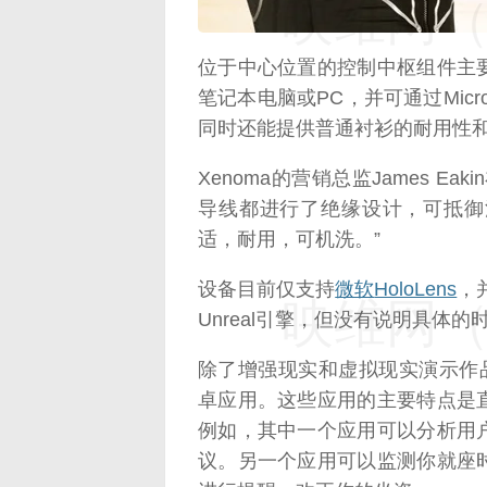
映维网（n
位于中心位置的控制中枢组件主
笔记本电脑或PC，并可通过Mic
同时还能提供普通衬衫的耐用性
Xenoma的营销总监James 
导线都进行了绝缘设计，可抵御
适，耐用，可机洗。”
设备目前仅支持
微软
HoloLens
，
映维网（n
Unreal引擎，但没有说明具体的
除了增强现实和虚拟现实演示作品
卓应用。这些应用的主要特点是
例如，其中一个应用可以分析用
议。另一个应用可以监测你就座