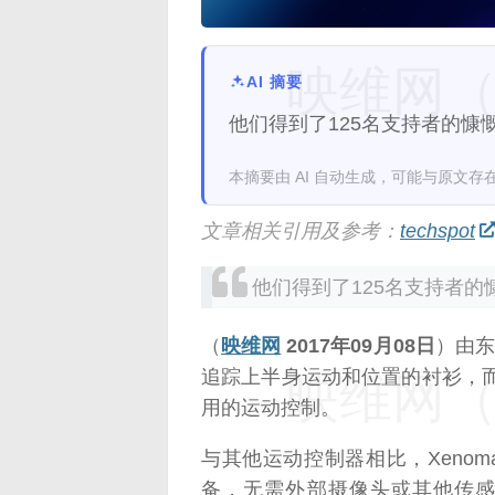
映维网（n
AI 摘要
他们得到了125名支持者的慷慨
本摘要由 AI 自动生成，可能与原文存
文章相关引用及参考：
techspot
他们得到了125名支持者的慷
（
映维网
2017年09月08日
）由东
追踪上半身运动和位置的衬衫，
映维网（n
用的运动控制。
与其他运动控制器相比，Xenom
备，无需外部摄像头或其他传感