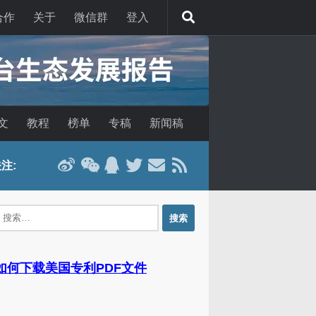
合作
关于
微信群
登入
文
教程
榜单
专稿
新闻稿
注:
：
 如何下载美国专利PDF文件