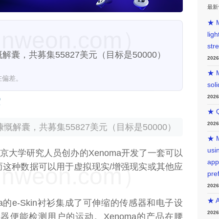
最新
★ M
weon.com）
lig
str
解囊，共募集55827美元（目标是50000）
202
★ M
在偏差。
sol
202
★ Q
202
慨解囊，共募集55827美元（目标是50000）
★ M
usin
京大学研究人员创办的Xenoma开发了一套可以
app
而这种数据可以用于虚拟现实/增强现实或其他应
weon.com）
pre
202
★ A
a的e-Skin衬衫集成了可伸缩的传感器和电子设
202
器便能检测用户的运动。Xenoma的产品在腰