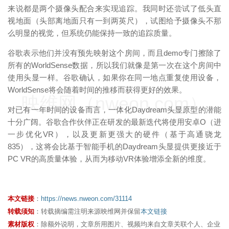
来说都是两个摄像头配合来实现追踪。我同时还尝试了低头直
视地面（头部离地面只有一到两英尺），试图给予摄像头不那
么明显的视觉，但系统仍能保持一致的追踪质量。
谷歌表示他们并没有预先映射这个房间，而且demo专门擦除了
所有的WorldSense数据，所以我们就像是第一次在这个房间中
使用头显一样。谷歌确认，如果你在同一地点重复使用设备，
WorldSense将会随着时间的推移而获得更好的效果。
映维网（nweon.com）
对已有一年时间的设备而言，一体化Daydream头显原型的潜能
十分广阔。谷歌合作伙伴正在研发的最新迭代将使用安卓O（进
一步优化VR），以及更新更强大的硬件（基于高通骁龙
835），这将会比基于智能手机的Daydream头显提供更接近于
PC VR的高质量体验，从而为移动VR体验增添全新的维度。
本文链接
：
https://news.nweon.com/31114
转载须知
：转载摘编需注明来源映维网并保留
本文链接
素材版权
：除额外说明，文章所用图片、视频均来自文章关联个人、企业