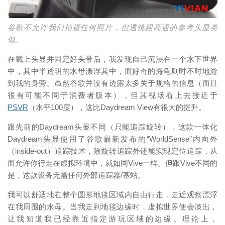
映维网（nweon.com）
谷歌不允许我们拍摄任何照片，但透镜跟高通的参考头显类
似。
在戴上头显并固定好头带后，我发现自己沉浸在一个水下世界
中，其中半透明的水母漂浮其中，而好奇的海龟则时不时地游
到我的身旁。虽然谷歌并没有透露太多关于规格的信息（而且
很有可能不同于消费者版本），但其视场看上去接近于
PSVR
（水平100度），这比Daydream View有很大的提升。
跟先前的Daydream头显不同（只能追踪旋转），这款一体化
映维网（nweon.com）
Daydream头显使用了谷歌最新发布的“WorldSense”内向外
（inside-out）追踪技术，除旋转追踪外还能实现定位追踪，从
而允许你行走在虚拟环境中，就如同Vive一样。但跟Vive不同的
是，这款设备无需任何外部追踪器/基站。
我可以舒适地在整个圆形地毯区域内自由行走，走近观察漂浮
在我周围的水母。当我走到地毯边缘时，虚拟世界便会淡出，
让我知道我已经靠近指定游玩区域的边缘。理论上，