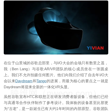
映维网（nweon.com）
在位于山景城的谷歌总部里，与I/O大会的会场只有数里之遥，
我（Ben Lang）与谷歌AR/VR团队的核心成员坐在一张圆桌
上。我们不允许拍摄任何图片。他们向我们介绍了自去年I/O大
会以来
Daydream
和
Tango
的进展，而最为核心的要点之一就是
Daydream将迎来全新的一体化VR头显。
映维网（nweon.com）
虽然谷歌宣布HTC和联想正在研发消费者版设备，但他们已经
与高通等合作伙伴制作了参考设计。我体验的设备甚至比那更
为“古老”，是一款诞生已有大约1年时间的内部原型。谷歌团队