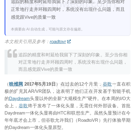
映维网（nweon.com）
追踪的精度和时延给我留下了深刻的印象。至少当你相对
正常地行走并环顾四周时，系统没有出现什么问题，而且
感觉跟Vive的质量一致
本摘要由 AI 自动生成，可能与原文存在偏差。
本文相关引用及参考：
roadtovr
追踪的精度和时延给我留下了深刻的印象。至少当你相
对正常地行走并环顾四周时，系统没有出现什么问题，
而且感觉跟Vive的质量一致
映维网（nweon.com）
（
映维网
2017年5月19日
）在过去的12个月里，
谷歌
一直在积
极的扩充其AR/VR团队，这表明了他们正在开发基于智能手机
的
Daydream
头显以外的全新“大规模生产”硬件。在本周的I/O大
会上，
谷歌
终于发布了一体化头显，无需任何外部设备。首批
Daydream一体化头显将由HTC和联想生产。虽然头显预计在今
年年底才会上市，但谷歌允许我们（RoadtoVR）先行体验早期
的Daydream一体化头显原型。