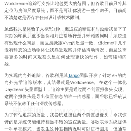
WorldSense追踪可支持比地毯更大的范围，但谷歌目前只将其
定位为房间尺度系统，而不是可让你漫游一整个房子。目前尚
不清楚这是否存在任何设计或技术限制。
映维网（nweon.com）
虽然我只是体验了大概5分钟，但追踪的精度和时延给我留下了
深刻的印象。至少当你相对正常地行走并环顾四周时，系统没
有出现什么问题，而且感觉跟Vive的质量一致。但demo中几乎
没有静态的近场物体让我靠近观察并评估抖动情况，而且这需
要更多的时间来观察头显如何处理更快的动作，如弯腰和闪
躲。
为实现内向外追踪，谷歌利用其
Tango
团队开发了针对VR的内
向外光学追踪版本，其结果就是WorldSense。在这个一体化
Daydream头显原型上，追踪主要是通过两个前置摄像头实现。
这两个摄像头是导出位置信息的唯一传感器，而谷歌已经确认
系统不依赖于任何深度传感器。
映维网（nweon.com）
为了评估追踪的质量，我尝试遮挡住两个前置摄像头，令我惊
讶的是系统仍能维持相当不错的追踪质量。谷歌表示系统提供
一种单视模式，当发生这种遮挡情况时可以进行启用，但通常