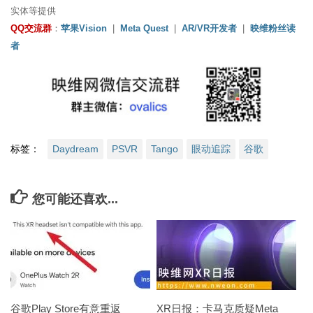
实体等提供
QQ交流群
：
苹果Vision
|
Meta Quest
|
AR/VR开发者
|
映维粉丝读
者
标签：
Daydream
PSVR
Tango
眼动追踪
谷歌
您可能还喜欢...
谷歌Play Store有意重返
XR日报：卡马克质疑Meta