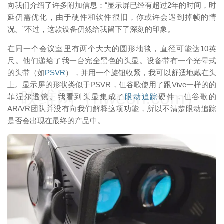
向我们介绍了许多附加信息：“显示屏已经有超过2年的时间，时
延仍需优化，由于硬件和软件很旧，你或许会遇到掉帧的情
况。”不过，这款设备仍然给我留下了深刻的印象。
在同一个会议室里有两个大大的圆形地毯，直径可能达10英
尺。他们递给了我一台完全黑色的头显。设备带有一个光晕式
的头带（如
PSVR
），并用一个旋钮收紧，我可以舒适地戴在头
上。显示屏的形状类似于PSVR，但谷歌使用了跟Vive一样的的
映维网（nweon.com）
菲涅尔透镜。我看到头显集成了
眼动追踪
硬件，但谷歌的
AR/VR团队并没有向我们解释这项功能，所以不清楚眼动追踪
是否会出现在最终的产品中。