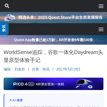
跳至内容
资讯
Quest App数量已超1万款，XR开发者6年翻100倍
WorldSense追踪，谷歌一体化Daydream头
显原型体验手记
编辑：
刘余欣
|
分类：
快讯
|
2017年5月19日
AI 摘要