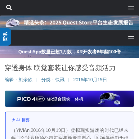
跳至内容
资讯
Quest App数量已超1万款，XR开发者6年翻100倍
穿透身体 联觉套装让你感受音频活力
编辑：
刘余欣
|
分类：
快讯
|
2016年10月19日
AI 摘要
（YiViAn 2016年10月19日）虚拟现实游戏的时代已经来
映维网（nweon.com）
临。全球各地的公司正在调整发展重心，以确保他们为虚