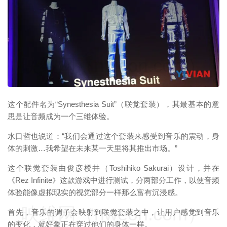
映维网（nweon.com）
这个配件名为“Synesthesia Suit”（联觉套装），其最基本的意
思是让音频成为一个三维体验。
水口哲也说道：“我们会通过这个套装来感受到音乐的震动，身
体的刺激…我希望在未来某一天里将其推出市场。”
这个联觉套装由俊彦樱井（Toshihiko Sakurai）设计，并在
《Rez Infinite》这款游戏中进行测试，分两部分工作，以使音频
体验能像虚拟现实的视觉部分一样那么富有沉浸感。
映维网（nweon.com）
首先，音乐的调子会映射到联觉套装之中，让用户感觉到音乐
的变化，就好象正在穿过他们的身体一样。