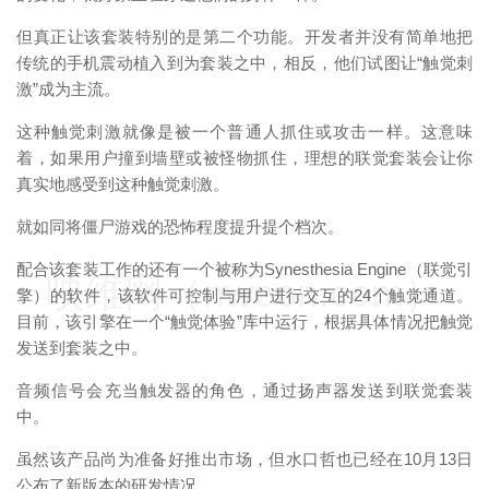
但真正让该套装特别的是第二个功能。开发者并没有简单地把
传统的手机震动植入到为套装之中，相反，他们试图让“触觉刺
激”成为主流。
这种触觉刺激就像是被一个普通人抓住或攻击一样。这意味
着，如果用户撞到墙壁或被怪物抓住，理想的联觉套装会让你
真实地感受到这种触觉刺激。
就如同将僵尸游戏的恐怖程度提升提个档次。
配合该套装工作的还有一个被称为Synesthesia Engine（联觉引
映维网（nweon.com）
擎）的软件，该软件可控制与用户进行交互的24个触觉通道。
目前，该引擎在一个“触觉体验”库中运行，根据具体情况把触觉
发送到套装之中。
音频信号会充当触发器的角色，通过扬声器发送到联觉套装
中。
虽然该产品尚为准备好推出市场，但水口哲也已经在10月13日
公布了新版本的研发情况。