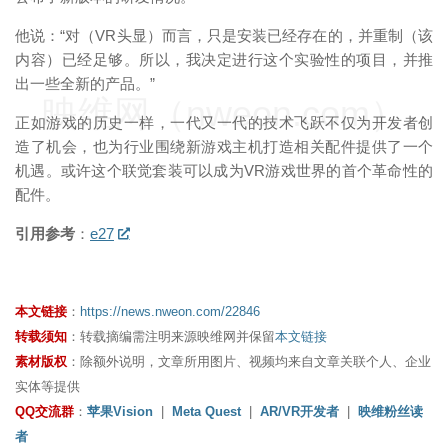
他说：“对（VR头显）而言，只是安装已经存在的，并重制（该
内容）已经足够。所以，我决定进行这个实验性的项目，并推
出一些全新的产品。”
映维网（nweon.com）
正如游戏的历史一样，一代又一代的技术飞跃不仅为开发者创
造了机会，也为行业围绕新游戏主机打造相关配件提供了一个
机遇。或许这个联觉套装可以成为VR游戏世界的首个革命性的
配件。
引用参考
：
e27
本文链接
：
https://news.nweon.com/22846
转载须知
：转载摘编需注明来源映维网并保留
本文链接
素材版权
：除额外说明，文章所用图片、视频均来自文章关联个人、企业
实体等提供
QQ交流群
：
苹果Vision
|
Meta Quest
|
AR/VR开发者
|
映维粉丝读
者