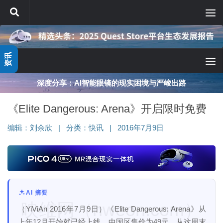
跳至内容
资讯
深度分享：AI智能眼镜的现实困境与严峻出路
《Elite Dangerous: Arena》开启限时免费
编辑：
刘余欣
|
分类：
快讯
|
2016年7月9日
AI 摘要
映维网（nweon.com）
（YiViAn 2016年7月9日）《Elite Dangerous: Arena》从
上年12月开始就已经上线，中国区售价为49元。从这周末