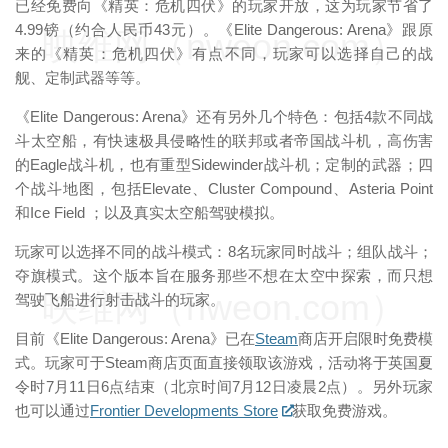
已经免费向《精英：危机四伏》的玩家开放，这为玩家节省了
4.99镑（约合人民币43元）。《Elite Dangerous: Arena》跟原
映维网（nweon.com）
来的《精英：危机四伏》有点不同，玩家可以选择自己的战
舰、定制武器等等。
《Elite Dangerous: Arena》还有另外几个特色：包括4款不同战
斗太空船，有快速极具侵略性的联邦或者帝国战斗机，高伤害
的Eagle战斗机，也有重型Sidewinder战斗机；定制的武器；四
个战斗地图，包括Elevate、Cluster Compound、Asteria Point
和Ice Field ；以及真实太空船驾驶模拟。
玩家可以选择不同的战斗模式：8名玩家同时战斗；组队战斗；
夺旗模式。这个版本旨在服务那些不想在太空中探索，而只想
映维网（nweon.com）
驾驶飞船进行射击战斗的玩家。
目前《Elite Dangerous: Arena》已在
Steam
商店开启限时免费模
式。玩家可于Steam商店页面直接领取该游戏，活动将于英国夏
令时7月11日6点结束（北京时间7月12日凌晨2点）。另外玩家
也可以通过
Frontier Developments Store
获取免费游戏。