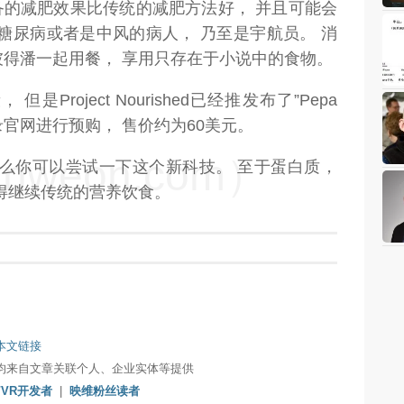
示，这项设备的减肥效果比传统的减肥方法好， 并且可能会
糖尿病或者是中风的病人， 乃至是宇航员。 消
得潘一起用餐， 享用只存在于小说中的食物。
roject Nourished已经推发布了”Pepa
者可以登录官网进行预购， 售价约为60美元。
weon.com）
那么你可以尝试一下这个新科技。 至于蛋白质，
得继续传统的营养饮食。
本文链接
均来自文章关联个人、企业实体等提供
/VR开发者
|
映维粉丝读者