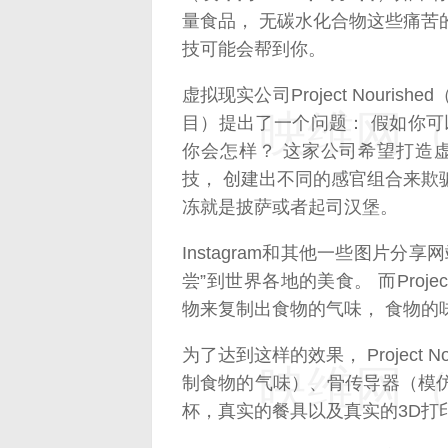
量食品， 无碳水化合物这些痛苦
技可能会帮到你。
虚拟现实公司Project Nouris
映维网（n
目）提出了一个问题： 假如你可
你会怎样？ 这家公司希望打造虚拟
技， 创建出不同的感官组合来欺
冻就是披萨或者起司汉堡。
Instagram和其他一些图片分
尝”到世界各地的美食。 而Projec
物来复制出食物的气味， 食物的
为了达到这样的效果， Project 
映维网（n
制食物的气味）、骨传导器（模
杯，真实的餐具以及真实的3D打