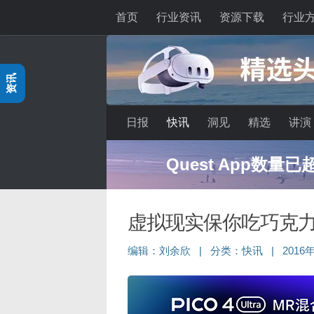
首页
行业资讯
资源下载
行业
跳至内容
资讯
日报
快讯
洞见
精选
讲演
Quest App数量
虚拟现实保你吃巧克
编辑：
刘余欣
|
分类：
快讯
|
2016