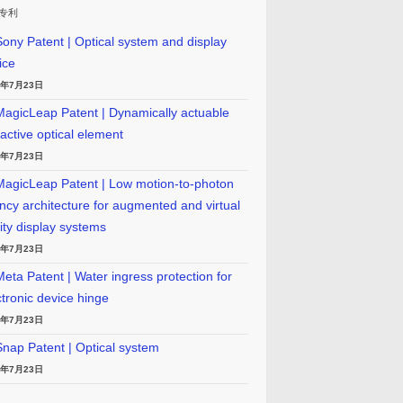
专利
ony Patent | Optical system and display
ice
6年7月23日
agicLeap Patent | Dynamically actuable
ractive optical element
6年7月23日
agicLeap Patent | Low motion-to-photon
ency architecture for augmented and virtual
lity display systems
6年7月23日
eta Patent | Water ingress protection for
ctronic device hinge
6年7月23日
nap Patent | Optical system
6年7月23日