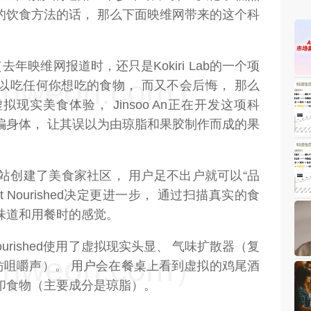
的饮食方法的话， 那么下面映维网带来的这个科
hed（去年映维网报道时，还只是Kokiri Lab的一个项
weon.com）
以吃任何你想吃的食物， 而又不会后悔， 那么
现实美食体验， Jinsoo An正在开发这项科
骗身体， 让其误以为由琼脂和果胶制作而成的果
享网站创建了美食家社区， 用户足不出户就可以“品
t Nourished决定更进一步， 通过扫描真实的食
味道和用餐时的感觉。
Nourished使用了虚拟现实头显、 气味扩散器（复
weon.com）
仿咀嚼声）。 用户会在餐桌上看到虚拟的鸡尾酒
印食物（主要成分是琼脂）。