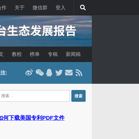
合作
关于
微信群
登入
文
教程
榜单
专稿
新闻稿
注:
：
 如何下载美国专利PDF文件