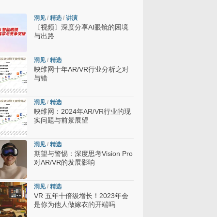
洞见
/
精选
/
讲演
〔视频〕深度分享AI眼镜的困境
与出路
洞见
/
精选
映维网十年AR/VR行业分析之对
与错
洞见
/
精选
映维网：2024年AR/VR行业的现
实问题与前景展望
洞见
/
精选
期望与警惕：深度思考Vision Pro
对AR/VR的发展影响
洞见
/
精选
VR 五年十倍级增长！2023年会
是你为他人做嫁衣的开端吗