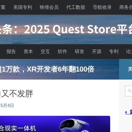
方案
美国专利
映维会员
代工数据
导航收录
商务
报告
资本
交互
软件
研发
开源
专利
论
已超1万款，XR开发者6年翻100倍
关
搜
力又不发胖
索
年5月4日
◐