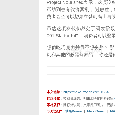
Project Nourished表
帮助到患有饮食紊乱， 过敏症，
费者甚至可以想象在梦幻岛上与彼
虽然这项科技仍然处于研发阶段， 但是P
001 Starter Kit”， 消费
映维网（n
想偷吃巧克力并且不想变胖？ 
钙和其他的必需营养品， 你还是
本文链接
：
https://news.nweon.com/16237
转载须知
：转载摘编需注明来源映维网并保留
素材版权
：除额外说明，文章所用图片、视频
QQ交流群
：
苹果Vision
|
Meta Quest
|
AR