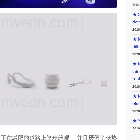
最新
★ S
weon.com）
dev
202
★ M
diff
202
★ M
lat
rea
202
weon.com）
★ M
ele
202
★ S
202
你正在减肥的道路上举步维艰， 并且厌倦了低热