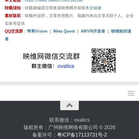
本文链接
：
https://news.nweon.com/141590
转载须知
：转载摘编需注明来源映维网并保留
本文链接
素材版权
：除额外说明，文章所用图片、视频均来自文章关联个人、企业
实体等提供
QQ交流群
：
苹果Vision
|
Meta Quest
|
AR/VR开发者
|
映维粉丝读
者
联系微信：ovalics
版权所有：广州映维网络有限公司 © 2026
备案许可：
粤ICP备17113731号-2