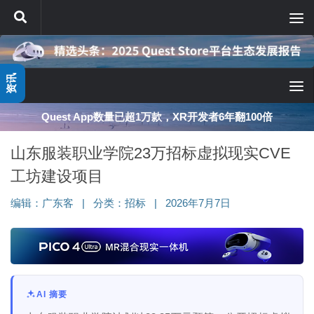
跳至内容
资讯
Quest App数量已超1万款，XR开发者6年翻100倍
山东服装职业学院23万招标虚拟现实CVE
工坊建设项目
编辑：
广东客
|
分类：
招标
|
2026年7月7日
AI 摘要