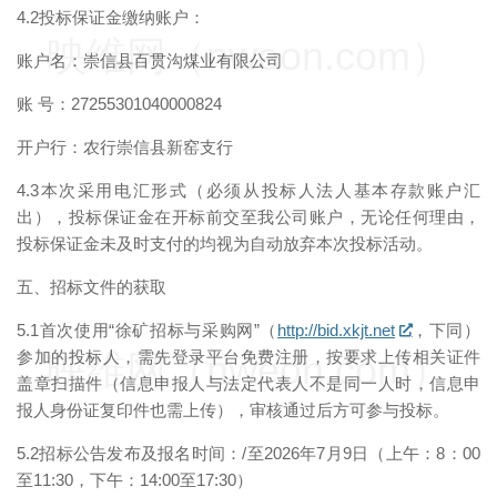
4.2投标保证金缴纳账户：
映维网（nweon.com）
账户名：崇信县百贯沟煤业有限公司
账 号：27255301040000824
开户行：农行崇信县新窑支行
4.3本次采用电汇形式（必须从投标人法人基本存款账户汇
出），投标保证金在开标前交至我公司账户，无论任何理由，
投标保证金未及时支付的均视为自动放弃本次投标活动。
五、招标文件的获取
5.1首次使用“徐矿招标与采购网”（
http://bid.xkjt.net
，下同）
映维网（nweon.com）
参加的投标人，需先登录平台免费注册，按要求上传相关证件
盖章扫描件（信息申报人与法定代表人不是同一人时，信息申
报人身份证复印件也需上传），审核通过后方可参与投标。
5.2招标公告发布及报名时间：/至2026年7月9日（上午：8：00
至11:30，下午：14:00至17:30）