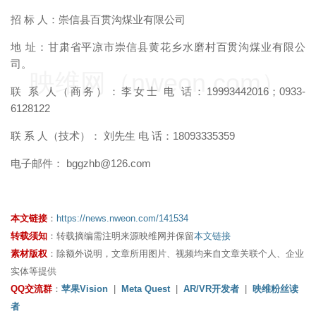
招 标 人：崇信县百贯沟煤业有限公司
地 址：甘肃省平凉市崇信县黄花乡水磨村百贯沟煤业有限公
司。
映维网（nweon.com）
联 系 人（商务）：李女士 电 话：19993442016；0933-
6128122
联 系 人（技术）： 刘先生 电 话：18093335359
电子邮件： bggzhb@126.com
本文链接
：
https://news.nweon.com/141534
转载须知
：转载摘编需注明来源映维网并保留
本文链接
素材版权
：除额外说明，文章所用图片、视频均来自文章关联个人、企业
实体等提供
QQ交流群
：
苹果Vision
|
Meta Quest
|
AR/VR开发者
|
映维粉丝读
者