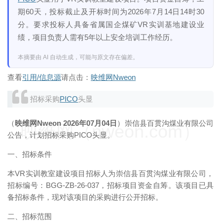
期60天，投标截止及开标时间为2026年7月14日14时30
分。要求投标人具备省属国企煤矿VR实训基地建设业
绩，项目负责人需有5年以上安全培训工作经历。
本摘要由 AI 自动生成，可能与原文存在偏差。
查看
引用/信息源
请点击：
映维网Nweon
招标采购
PICO
头显
（
映维网Nweon 2026年07月04日
）崇信县百贯沟煤业有限公司
映维网（nweon.com）
公告，计划招标采购PICO头显。
一、招标条件
本VR实训教室建设项目招标人为崇信县百贯沟煤业有限公司，
招标编号：BGG-ZB-26-037，招标项目资金自筹。该项目已具
备招标条件，现对该项目的采购进行公开招标。
二、招标范围