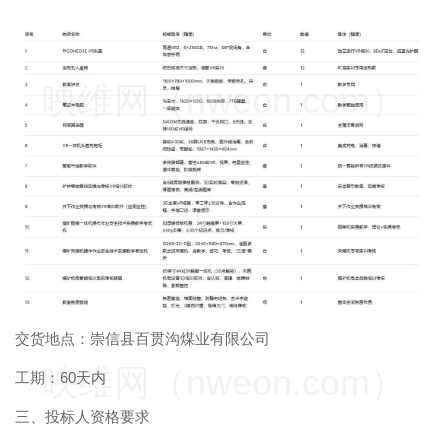
映维网（nweon.com）
交货地点：崇信县百贯沟煤业有限公司
映维网（nweon.com）
工期：60天内
三、投标人资格要求