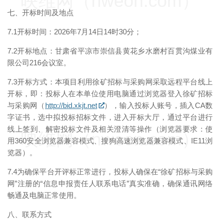
映维网（nweon.com）
七、开标时间及地点
7.1开标时间：2026年7月14日14时30分；
7.2开标地点：甘肃省平凉市崇信县黄花乡水磨村百贯沟煤业有
限公司216会议室。
7.3开标方式：本项目利用徐矿招标与采购网采取远程平台线上
开标，即：投标人在本单位使用电脑通过浏览器登入徐矿招标
与采购网（
http://bid.xkjt.net
），输入投标人账号，插入CA数
字证书，选中拟投标招标文件，进入开标大厅，通过平台进行
线上签到、解密投标文件及相关澄清等操作（浏览器要求：使
映维网（nweon.com）
用360安全浏览器兼容模式、搜狗高速浏览器兼容模式、IE11浏
览器）。
7.4为确保平台开评标正常进行，投标人确保在“徐矿招标与采购
网”注册的“信息申报责任人联系电话”真实准确，确保通讯网络
畅通及电脑正常使用。
八、联系方式