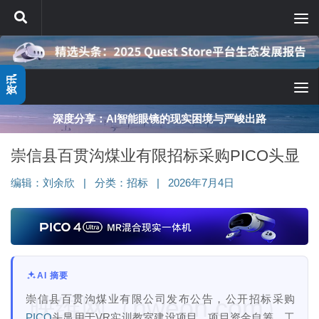
跳至内容
资讯
深度分享：AI智能眼镜的现实困境与严峻出路
崇信县百贯沟煤业有限招标采购PICO头显
编辑：
刘余欣
|
分类：
招标
|
2026年7月4日
AI 摘要
崇信县百贯沟煤业有限公司发布公告，公开招标采购
映维网（nweon.com）
PICO
头显用于VR实训教室建设项目。项目资金自筹，工