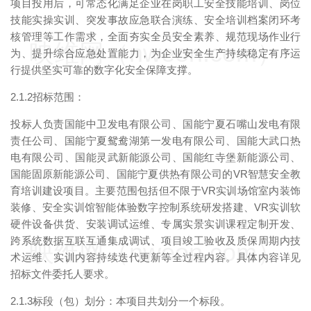
项目投用后，可常态化满足企业在岗职工安全技能培训、岗位
技能实操实训、突发事故应急联合演练、安全培训档案闭环考
核管理等工作需求，全面夯实全员安全素养、规范现场作业行
映维网（nweon.com）
为、提升综合应急处置能力，为企业安全生产持续稳定有序运
行提供坚实可靠的数字化安全保障支撑。
2.1.2招标范围：
投标人负责国能中卫发电有限公司、国能宁夏石嘴山发电有限
责任公司、国能宁夏鸳鸯湖第一发电有限公司、国能大武口热
电有限公司、国能灵武新能源公司、国能红寺堡新能源公司、
国能固原新能源公司、国能宁夏供热有限公司的VR智慧安全教
育培训建设项目。主要范围包括但不限于VR实训场馆室内装饰
装修、安全实训馆智能体验数字控制系统研发搭建、VR实训软
硬件设备供货、安装调试运维、专属实景实训课程定制开发、
跨系统数据互联互通集成调试、项目竣工验收及质保周期内技
映维网（nweon.com）
术运维、实训内容持续迭代更新等全过程内容。具体内容详见
招标文件委托人要求。
2.1.3标段（包）划分：本项目共划分一个标段。