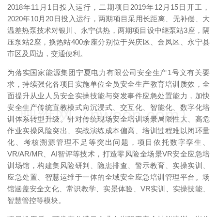
2018年11月1日投入运行，二期项目2019年12月15日开工，
2020年10月20日投入运行，两期项目采用长距离、无补偿、大
温差热泵技术对银川、永宁供热，两期项目设中继泵站3座，隔
压泵站2座，换热站400余座分别位于兴庆区、金凤区、永宁县
市区及周边，交通便利。
为落实国家能源集团宁夏电力有限公司安全生产1号文有关要
求，持续强化各项目实施单位全员安全生产教育培训质效，全
面提升从业人员安全实操技能与突发事件应急处置能力，加快
安全生产传统宣教模式向沉浸式、交互化、智能化、数字化培
映维网（nweon.com）
训体系转型升级。针对传统现场安全培训场景局限性大、高危
作业实操风险突出、实战演练成本偏高、培训过程难以闭环量
化、考核溯源管理不足等突出问题，项目依托数字孪生、
VR/AR/MR、AI智评等技术，打造零风险全场景VR安全应急培
训场馆，构建集风险研判、隐患排查、警示教育、实操实训、
应急处置、智慧运维于一体的全域安全应急培训管理平台。场
馆涵盖安全文化、常识教学、实景体验、VR实训、实操技能、
智慧管控等模块。