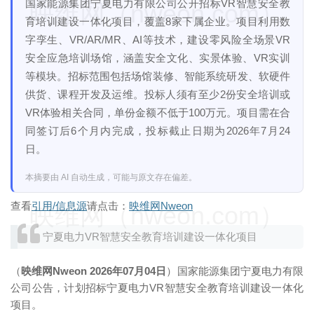
国家能源集团宁夏电力有限公司公开招标VR智慧安全教
映维网（nweon.com）
育培训建设一体化项目，覆盖8家下属企业。项目利用数
字孪生、VR/AR/MR、AI等技术，建设零风险全场景VR
安全应急培训场馆，涵盖安全文化、实景体验、VR实训
等模块。招标范围包括场馆装修、智能系统研发、软硬件
供货、课程开发及运维。投标人须有至少2份安全培训或
VR体验相关合同，单份金额不低于100万元。项目需在合
同签订后6个月内完成，投标截止日期为2026年7月24
日。
本摘要由 AI 自动生成，可能与原文存在偏差。
查看
引用/信息源
请点击：
映维网Nweon
映维网（nweon.com）
宁夏电力VR智慧安全教育培训建设一体化项目
（
映维网Nweon 2026年07月04日
）国家能源集团宁夏电力有限
公司公告，计划招标宁夏电力VR智慧安全教育培训建设一体化
项目。