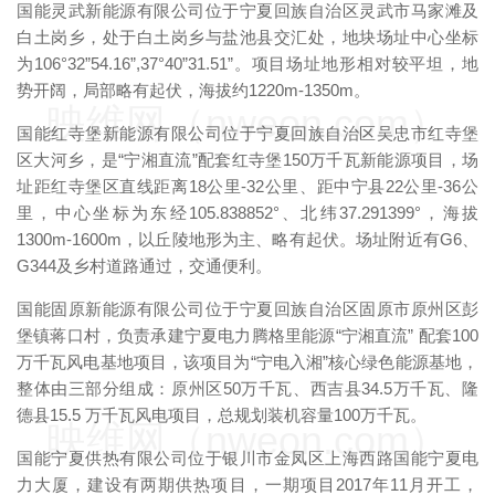
国能灵武新能源有限公司位于宁夏回族自治区灵武市马家滩及
白土岗乡，处于白土岗乡与盐池县交汇处，地块场址中心坐标
为106°32”54.16”,37°40”31.51”。项目场址地形相对较平坦，地
势开阔，局部略有起伏，海拔约1220m-1350m。
映维网（nweon.com）
国能红寺堡新能源有限公司位于宁夏回族自治区吴忠市红寺堡
区大河乡，是“宁湘直流”配套红寺堡150万千瓦新能源项目，场
址距红寺堡区直线距离18公里-32公里、距中宁县22公里-36公
里，中心坐标为东经105.838852°、北纬37.291399°，海拔
1300m-1600m，以丘陵地形为主、略有起伏。场址附近有G6、
G344及乡村道路通过，交通便利。
国能固原新能源有限公司位于宁夏回族自治区固原市原州区彭
堡镇蒋口村，负责承建宁夏电力腾格里能源“宁湘直流” 配套100
万千瓦风电基地项目，该项目为“宁电入湘”核心绿色能源基地，
整体由三部分组成：原州区50万千瓦、西吉县34.5万千瓦、隆
德县15.5 万千瓦风电项目，总规划装机容量100万千瓦。
映维网（nweon.com）
国能宁夏供热有限公司位于银川市金凤区上海西路国能宁夏电
力大厦，建设有两期供热项目，一期项目2017年11月开工，