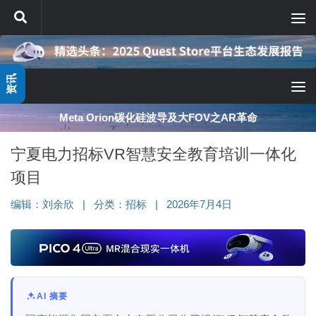
跳至内容
资讯
Meta Orion碳化硅波导及大FOV之AR革命
宁夏电力招标VR智慧安全教育培训一体化
项目
编辑：
刘余欣
|
分类：
招标
|
2026年7月4日
AI 摘要