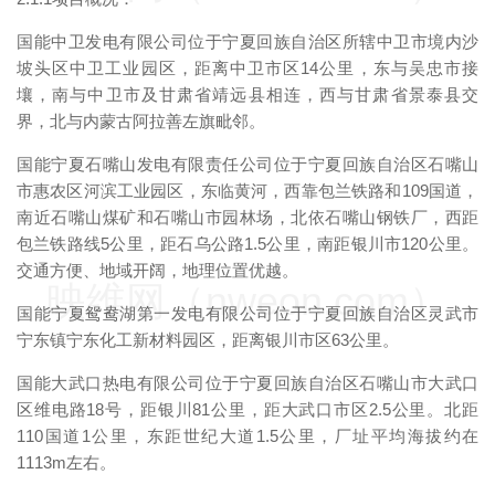
国能中卫发电有限公司位于宁夏回族自治区所辖中卫市境内沙
坡头区中卫工业园区，距离中卫市区14公里，东与吴忠市接
壤，南与中卫市及甘肃省靖远县相连，西与甘肃省景泰县交
界，北与内蒙古阿拉善左旗毗邻。
国能宁夏石嘴山发电有限责任公司位于宁夏回族自治区石嘴山
市惠农区河滨工业园区，东临黄河，西靠包兰铁路和109国道，
南近石嘴山煤矿和石嘴山市园林场，北依石嘴山钢铁厂，西距
包兰铁路线5公里，距石乌公路1.5公里，南距银川市120公里。
交通方便、地域开阔，地理位置优越。
映维网（nweon.com）
国能宁夏鸳鸯湖第一发电有限公司位于宁夏回族自治区灵武市
宁东镇宁东化工新材料园区，距离银川市区63公里。
国能大武口热电有限公司位于宁夏回族自治区石嘴山市大武口
区维电路18号，距银川81公里，距大武口市区2.5公里。北距
110国道1公里，东距世纪大道1.5公里，厂址平均海拔约在
1113m左右。