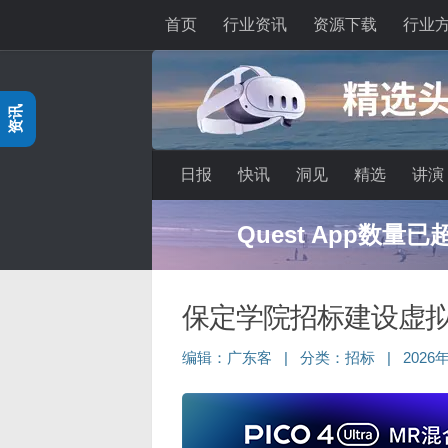
首页
行业资讯
资源下载
行业
跳至内容
资讯
日报
快讯
洞见
精选
讲演
深度分享：AI智
保定学院招标建设虚
编辑：
广东客
|
分类：
招标
|
2026