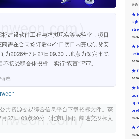
最新
★ M
lig
weon.com）
str
算招标建设软件工程与虚拟现实等实验室，项目
202
标供应商需在合同签订后45个日历日内完成供货安
★ M
2026年7月27日09:30，地点为保定市民
sol
202
目不接受联合体投标，实行“双盲”评审。
★ Q
在偏差。
202
★ M
weon
usin
app
公共资源交易综合信息平台下载招标文件。获
pre
weon.com）
7月27日 09点30分（北京时间）前递交投标文
202
★ A
202