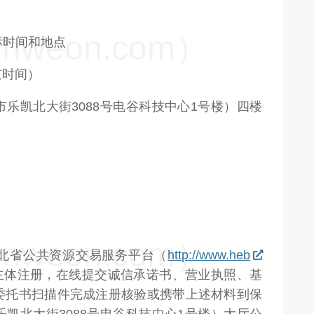
weon.com）
标时间和地点
北京时间）
乐凯北大街3088号电谷科技中心1号楼）四楼
weon.com）
河北省公共资源交易服务平台（
http://www.heb
）”进行市场主体注册，在线提交诚信承诺书、营业执照、基
委托书扫描件完成注册核验或携带上述材料到保