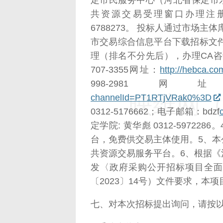
定市民服务中心（河北省保定市乐
共资源交易受理窗口办理注册手续。
6788273。 投标人通过市场
市交易综合信息平台下载招标文件
理（排名不分先后），办理CA咨
707-3355网址：
http://hebca.co
998-298
映维网（n
channelId=PT1RTjVRak0%3D
0312-5176662；电子邮箱：bdzf
定学院: 黄华彪 0312-597
台，免费供交易主体使用。5、
共资源交易服务平台。6、根据
发〈政府采购公开招标项目全面
〔2023〕14号）文件要求，本项
七、对本次招标提出询问，请按