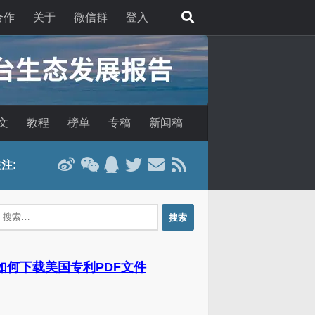
合作
关于
微信群
登入
文
教程
榜单
专稿
新闻稿
注:
：
 如何下载美国专利PDF文件