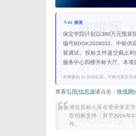
映维网（n
AI 摘要
保定学院计划以380万元预
编号BDGK2026032。中
装调试。投标文件递交截止时间为
服务中心四楼开标大厅。本项
本摘要由 AI 自动生成，可能与原文存
查看
引用/信息源
请点击：
映维网N
潜在投标人应在登录保定市
映维网（n
取招标文件，并于2026年0
件。