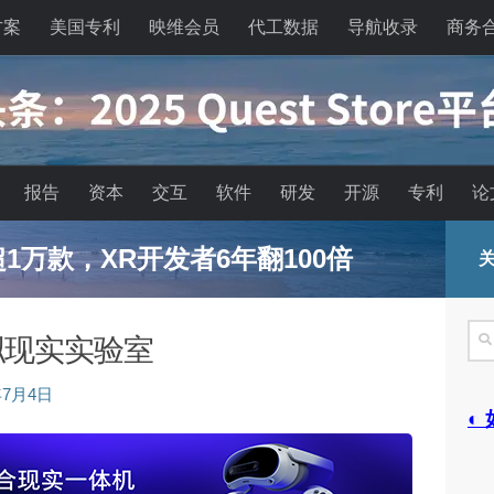
方案
美国专利
映维会员
代工数据
导航收录
商务
报告
资本
交互
软件
研发
开源
专利
论
能眼镜的现实困境与严峻出路
关
搜
拟现实实验室
索
年7月4日
◐