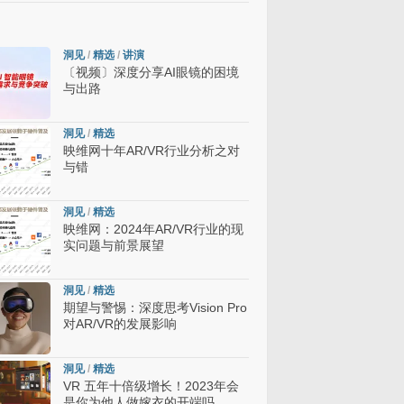
洞见
/
精选
/
讲演
〔视频〕深度分享AI眼镜的困境
与出路
洞见
/
精选
映维网十年AR/VR行业分析之对
与错
洞见
/
精选
映维网：2024年AR/VR行业的现
实问题与前景展望
洞见
/
精选
期望与警惕：深度思考Vision Pro
对AR/VR的发展影响
洞见
/
精选
VR 五年十倍级增长！2023年会
是你为他人做嫁衣的开端吗