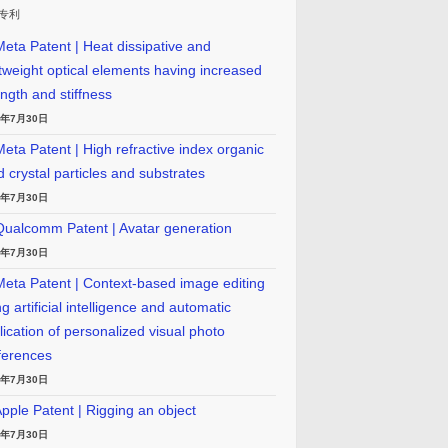
专利
eta Patent | Heat dissipative and
htweight optical elements having increased
ength and stiffness
6年7月30日
eta Patent | High refractive index organic
id crystal particles and substrates
6年7月30日
ualcomm Patent | Avatar generation
6年7月30日
eta Patent | Context-based image editing
g artificial intelligence and automatic
lication of personalized visual photo
ferences
6年7月30日
pple Patent | Rigging an object
6年7月30日