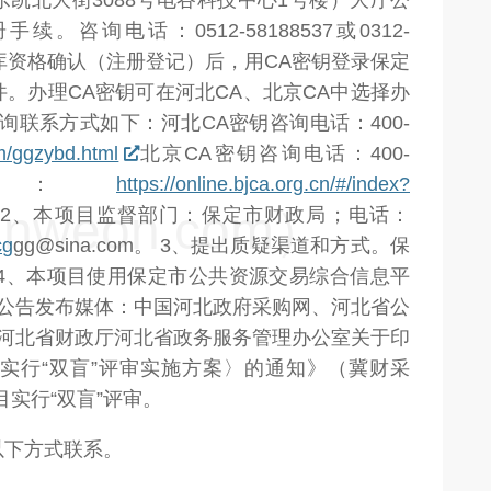
凯北大街3088号电谷科技中心1号楼）大厅公
咨询电话：0512-58188537或0312-
主体库资格确认（注册登记）后，用CA密钥登录保定
。办理CA密钥可在河北CA、北京CA中选择办
询联系方式如下：河北CA密钥咨询电话：400-
m/ggzybd.html
北京CA密钥咨询电话：400-
1网址：
https://online.bjca.org.cn/#/index?
weon.com）
2、本项目监督部门：保定市财政局；电话：
cg
gg@sina.com。 3、提出质疑渠道和方式。保
2286。4、本项目使用保定市公共资源交易综合信息平
本公告发布媒体：中国河北政府采购网、河北省公
《河北省财政厅河北省政务服务管理办公室关于印
实行“双盲”评审实施方案〉的通知》（冀财采
目实行“双盲”评审。
以下方式联系。