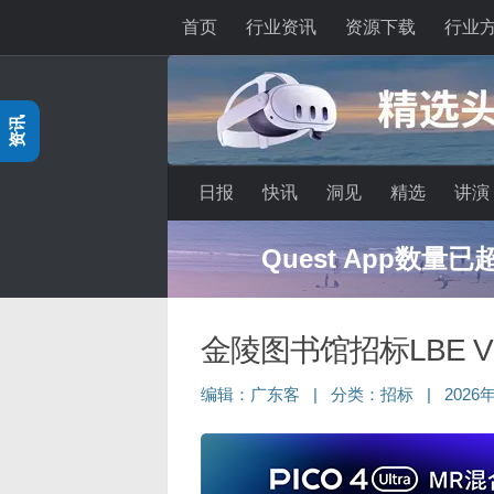
首页
行业资讯
资源下载
行业
跳至内容
资讯
日报
快讯
洞见
精选
讲演
深度分享：AI智
金陵图书馆招标LBE
编辑：
广东客
|
分类：
招标
|
2026