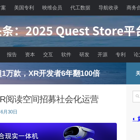
方案
美国专利
映维会员
代工数据
导航收录
商务
报告
资本
交互
软件
研发
开源
专利
论
能眼镜的现实困境与严峻出路
关
搜
 VR阅读空间招募社会化运营
索
年6月30日
◐