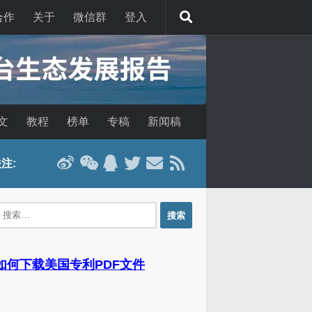
合作
关于
微信群
登入
文
教程
榜单
专稿
新闻稿
注:
：
 如何下载美国专利PDF文件