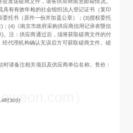
将会发送磋商文件，请各供应商留意邮箱情况。
weon.com）
本或具有有效年检的社会组织法人登记证书（复印
权委托书（原件一份并加盖公章）；(3)授权委托
)；(4)《南京市政府采购供应商信用记录表暨信
章)。注：供应商通过后，须将获取磋商文件的付
，经代理机构确认无误后方可获取磋商文件。磋
.com,付款时请备注相关项目及供应商单位名称。售价：
weon.com）
4时30分