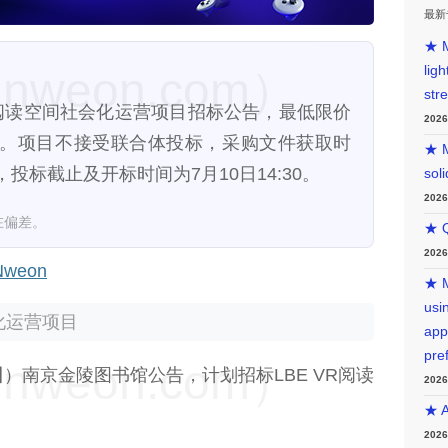
最新
★ M
lig
weon.com）
str
R阅读空间社会化运营项目招标公告，最低限价
202
%。项目不接受联合体投标，采购文件获取时
★ M
日，投标截止及开标时间为7月10日14:30。
sol
202
在偏差。
★ Q
202
weon
★ M
usin
化运营项目
app
pre
weon.com）
日
）南京金陵图书馆公告，计划招标LBE VR阅读
202
★ A
202