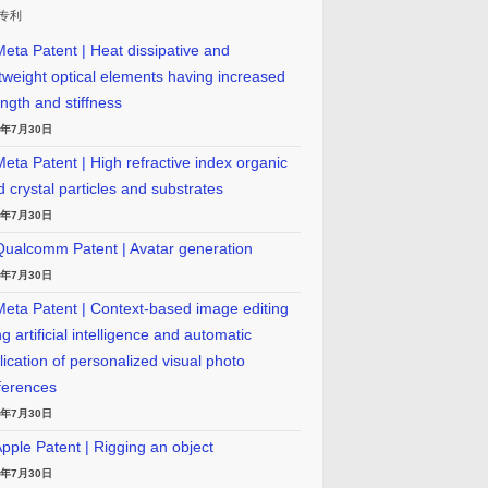
专利
eta Patent | Heat dissipative and
htweight optical elements having increased
ength and stiffness
6年7月30日
eta Patent | High refractive index organic
id crystal particles and substrates
6年7月30日
ualcomm Patent | Avatar generation
6年7月30日
eta Patent | Context-based image editing
g artificial intelligence and automatic
lication of personalized visual photo
ferences
6年7月30日
pple Patent | Rigging an object
6年7月30日