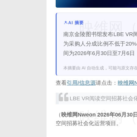
映维网（n
AI 摘要
南京金陵图书馆发布LBE V
为采购人分成比例不低于20
间为2026年6月30日至7月6
本摘要由 AI 自动生成，可能与原文存
查看
引用/信息源
请点击：
映维网N
LBE VR阅读空间招募社会
映维网（n
（
映维网Nweon 2026年06月30
空间招募社会化运营项目。