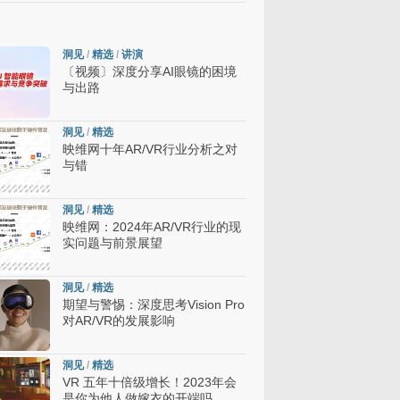
洞见
/
精选
/
讲演
〔视频〕深度分享AI眼镜的困境
与出路
洞见
/
精选
映维网十年AR/VR行业分析之对
与错
洞见
/
精选
映维网：2024年AR/VR行业的现
实问题与前景展望
洞见
/
精选
期望与警惕：深度思考Vision Pro
对AR/VR的发展影响
洞见
/
精选
VR 五年十倍级增长！2023年会
是你为他人做嫁衣的开端吗