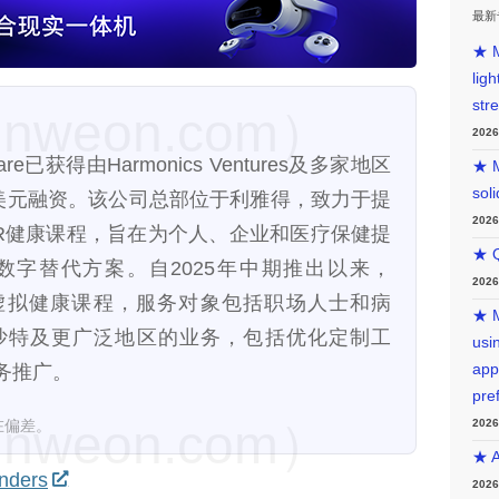
最新
★ M
lig
str
weon.com）
202
fare已获得由Harmonics Ventures及多家地区
★ M
sol
万美元融资。该公司总部位于利雅得，致力于提
202
VR健康课程，旨在为个人、企业和医疗保健提
★ Q
字替代方案。自2025年中期推出以来，
202
00次虚拟健康课程，服务对象包括职场人士和病
★ M
沙特及更广泛地区的业务，包括优化定制工
usin
务推广。
app
pre
weon.com）
在偏差。
202
★ A
nders
202