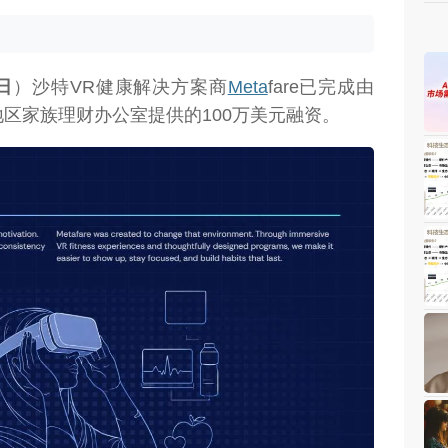
5日
）沙特VR健康解决方案商
Meta
fare已完成由
以及多家地区家族理财办公室提供的100万美元融资。
weon.com）