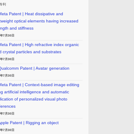
专利
eta Patent | Heat dissipative and
htweight optical elements having increased
ength and stiffness
6年7月30日
eta Patent | High refractive index organic
id crystal particles and substrates
6年7月30日
ualcomm Patent | Avatar generation
6年7月30日
eta Patent | Context-based image editing
g artificial intelligence and automatic
lication of personalized visual photo
ferences
6年7月30日
pple Patent | Rigging an object
6年7月30日