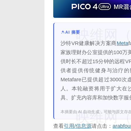
映维网（n
AI 摘要
沙特VR健康解决方案商
Meta
家族理财办公室提供的100
供时长不超过15分钟的远程
供者提供传统健身与治疗的数
Metafare已提供超过30
人。本轮融资将用于扩大在
具、扩充内容库和加快数字服
映维网（n
本摘要由 AI 自动生成，可能与原文存
查看
引用/信息源
请点击：
arabfou