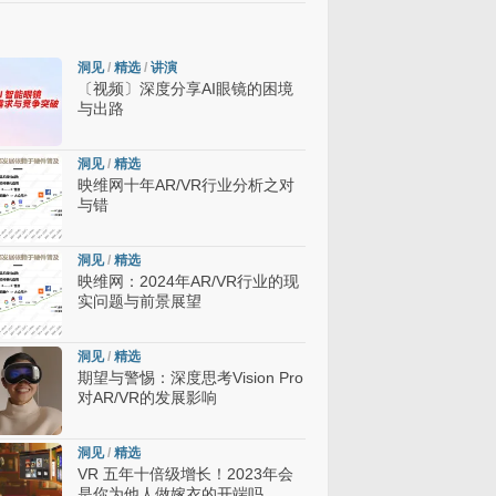
洞见
/
精选
/
讲演
〔视频〕深度分享AI眼镜的困境
与出路
洞见
/
精选
映维网十年AR/VR行业分析之对
与错
洞见
/
精选
映维网：2024年AR/VR行业的现
实问题与前景展望
洞见
/
精选
期望与警惕：深度思考Vision Pro
对AR/VR的发展影响
洞见
/
精选
VR 五年十倍级增长！2023年会
是你为他人做嫁衣的开端吗