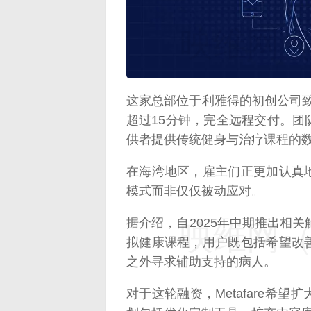
映维网（n
这家总部位于利雅得的初创公司
超过15分钟，完全远程交付。
供者提供传统健身与治疗课程的
在海湾地区，雇主们正更加认真
模式而非仅仅被动应对。
据介绍，自2025年中期推出相关解
映维网（n
拟健康课程，用户既包括希望改
之外寻求辅助支持的病人。
对于这轮融资，Metafare希