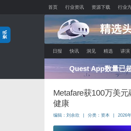
首页
行业资讯
资源下载
行业
跳至内容
资讯
日报
快讯
洞见
精选
讲演
Quest App数量
Metafare获100
健康
编辑：
刘余欣
|
分类：
资本
|
2026