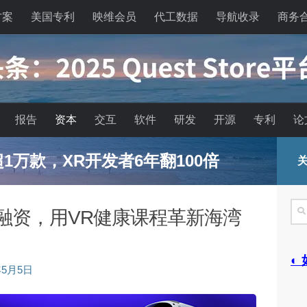
方案
美国专利
映维会员
代工数据
导航收录
商务
报告
资本
交互
软件
研发
开源
专利
论
已超1万款，XR开发者6年翻100倍
关
搜
万美元融资，用VR健康课程革新海湾
索
◐
年5月5日