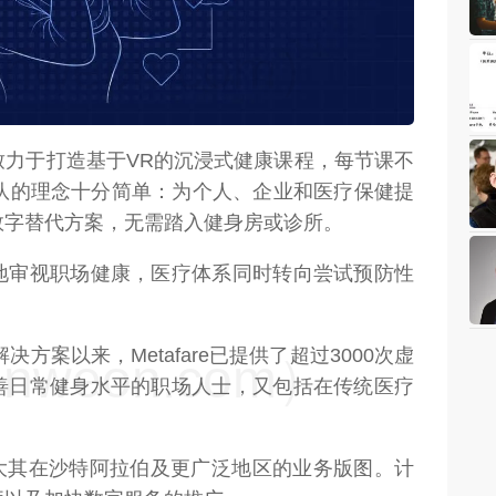
weon.com）
致力于打造基于VR的沉浸式健康课程，每节课不
团队的理念十分简单：为个人、企业和医疗保健提
数字替代方案，无需踏入健身房或诊所。
地审视职场健康，医疗体系同时转向尝试预防性
决方案以来，Metafare已提供了超过3000次虚
weon.com）
善日常健身水平的职场人士，又包括在传统医疗
望扩大其在沙特阿拉伯及更广泛地区的业务版图。计