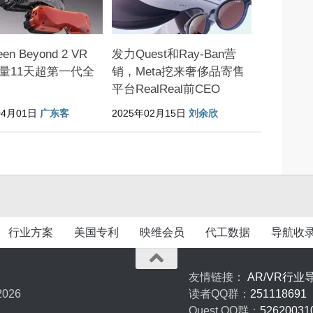
een Beyond 2 VR
发力Quest和Ray-Ban营
量11天超第一代全
销，Meta挖来奢侈品寄售
平台RealReal前CEO
04月01日
广东客
2025年02月15日
刘余欣
行业方案
美国专利
映维会员
代工数据
导航收
友情链接：
AR/VR行业
026
读者QQ群：
251118691
Quest QQ群：
52620031