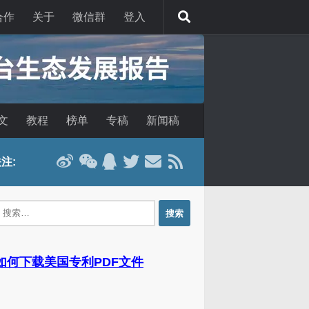
合作
关于
微信群
登入
文
教程
榜单
专稿
新闻稿
注:
：
 如何下载美国专利PDF文件