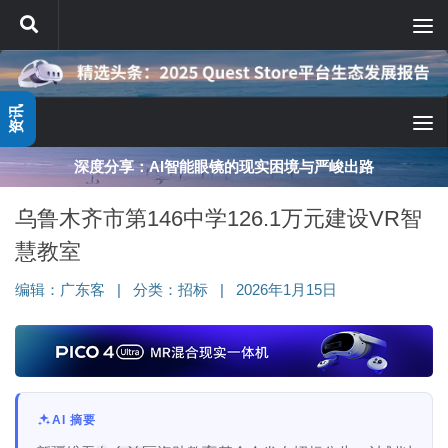
跳至内容
资讯
深度分享：AI智能眼镜的现实困境与严峻出路
乌鲁木齐市第146中学126.1万元建设VR智
慧教室
编辑：
广东客
|
分类：
招标
|
2026年1月15日
AI 摘要